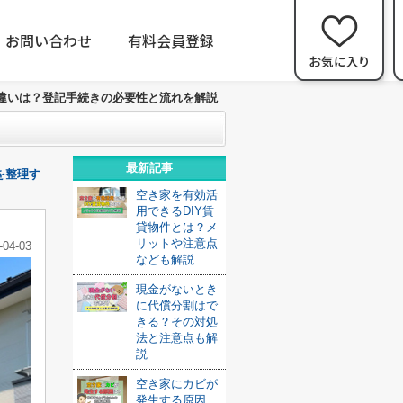
お問い合わせ
有料会員登録
違いは？登記手続きの必要性と流れを解説
最新記事
を整理す
空き家を有効活
用できるDIY賃
貸物件とは？メ
リットや注意点
-04-03
なども解説
現金がないとき
に代償分割はで
きる？その対処
法と注意点も解
説
空き家にカビが
発生する原因