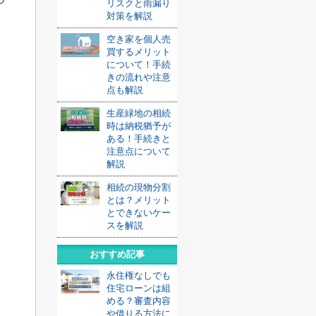
リスクと雨漏り
対策を解説
空き家を個人売
買するメリット
について！手続
きの流れや注意
点も解説
生産緑地の相続
時は納税猶予が
ある！手続きと
注意点について
解説
相続の現物分割
とは？メリット
とできないケー
スを解説
おすすめ記事
永住権なしでも
住宅ローンは組
める？審査内容
や借りる方法に