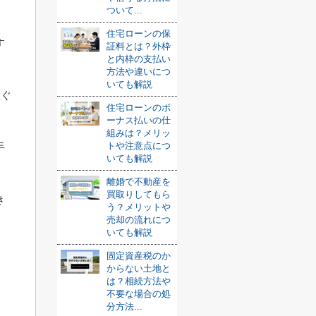
ついて...
住宅ローンの保
す
証料とは？外枠
と内枠の支払い
方法や違いにつ
いても解説
継ぐ
住宅ローンのボ
ーナス払いの仕
組みは？メリッ
トや注意点につ
手
いても解説
離婚で不動産を
買取りしてもら
き
う？メリットや
売却の流れにつ
いても解説
固定資産税のか
からない土地と
は？相続方法や
不要な場合の処
分方法...