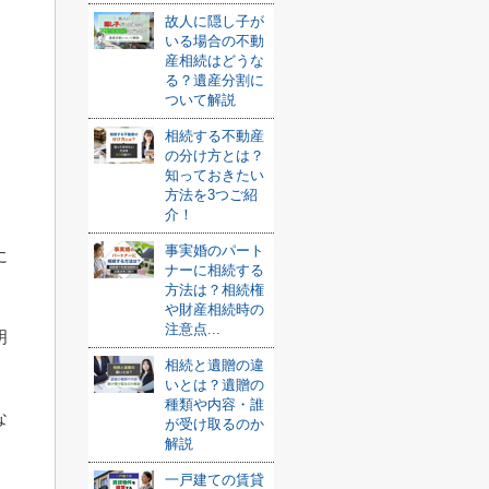
故人に隠し子が
いる場合の不動
産相続はどうな
る？遺産分割に
ついて解説
相続する不動産
の分け方とは？
知っておきたい
方法を3つご紹
介！
事実婚のパート
に
ナーに相続する
方法は？相続権
や財産相続時の
注意点...
明
相続と遺贈の違
いとは？遺贈の
種類や内容・誰
な
が受け取るのか
解説
一戸建ての賃貸