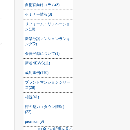
自衛官向けコラム(8)
セミナー情報(8)
手
リフォーム・リノベーショ
ン(10)
新築分譲マンションランキ
し
ング(2)
会員登録について(1)
新着NEWS(11)
成約事例(110)
ブランドマンションシリー
ズ(28)
相続(41)
街の魅力（タウン情報）
(22)
premium(9)
>>全ての記事を見る