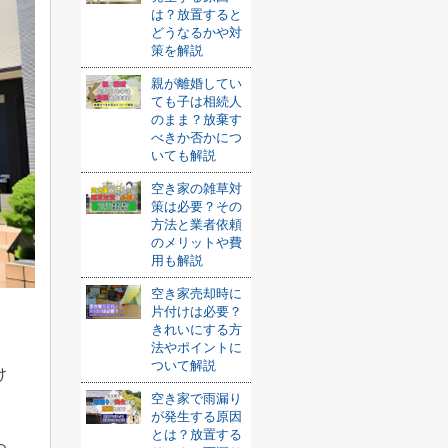
は？放置すると
どうなるかや対
策を解説
親が離婚してい
ても子は相続人
のまま？放棄す
べきか否かにつ
いても解説
空き家の雑草対
策は必要？その
方法と業者依頼
のメリットや費
用も解説
空き家売却時に
片付けは必要？
きれいにする方
法やポイントに
ついて解説
け
空き家で雨漏り
が発生する原因
とは？放置する
つ