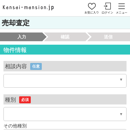
お気に入り
ログイン
メニュー
売却査定
入力
確認
送信
物件情報
相談内容
任意
種別
必須
その他種別