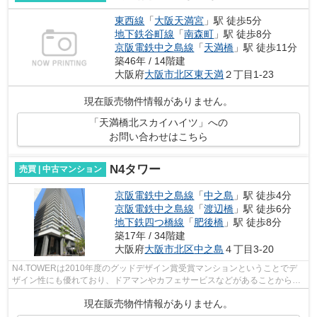
東西線
「
大阪天満宮
」駅 徒歩5分
地下鉄谷町線
「
南森町
」駅 徒歩8分
京阪電鉄中之島線
「
天満橋
」駅 徒歩11分
築46年 / 14階建
大阪府
大阪市北区
東天満
２丁目1-23
現在販売物件情報がありません。
「天満橋北スカイハイツ」への
お問い合わせはこちら
N4タワー
売買 | 中古マンション
京阪電鉄中之島線
「
中之島
」駅 徒歩4分
京阪電鉄中之島線
「
渡辺橋
」駅 徒歩6分
地下鉄四つ橋線
「
肥後橋
」駅 徒歩8分
築17年 / 34階建
大阪府
大阪市北区
中之島
４丁目3-20
N4.TOWERは2010年度のグッドデザイン賞受賞マンションということでデ
ザイン性にも優れており、ドアマンやカフェサービスなどがあることから高
級ホテルのような雰囲気のマンションです...
現在販売物件情報がありません。