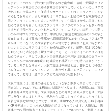
ります。このエリア(天六)に共通するのが南森町・扇町・天満駅エリア
もアーケード商店街の天神橋筋商店街を南下していくとすぐのエリアで
活気溢れる街並みとして住環境をサポートしてくれるエリアとしておす
すめしております。また南森町はエリアも広く北区の中でも南森町徒歩
圏内というマンションも多いのが特徴です。住環境は女性の単身でもお
勧めできる落ち着いた環境でファミリータイプのマンションも多く存在
するため世帯バランスのとれたエリアです。エリアのご説明で少し難し
いのが中津エリアになります。中津は駅が阪急と御堂筋線の2つの駅が
存在します。まず阪急中津駅から西側(福島区にかけて)のエリアは地下
鉄が通っていないため大阪駅すぐの立地ですが価格的にお買い得なマン
ションもこのエリアではでてくる傾向は高いです。最寄り駅まで10分か
ら15分という表記も多く駅まで遠くても…という方にはこのエリアはお
勧めできます。そして大阪メトロ御堂筋線の中津駅は駅直結のタワーマ
ンションが3つ(20198年現在)も建設され北区の中でも特に評価が上がっ
ているエリアとなります。大阪市北区は中央区と違い各駅ごとに特徴が
あり個人のライフスタイルによって利便性も異なると思います。エリア
で迷っている方は一度スタッフまでお気軽に相談下さい。
大阪市北区には、交通の拠点となるような駅が数多く集まっています。
例えば、このエリアにはJR線の大阪駅があります。大阪駅には、東海
道新幹線や東海道本線、大阪環状線などの電車が乗り入れており、大阪
府に居住する人はもちろん、他県から大阪にやってくる人にとっても大
阪駅は重要な駅のひとつです。通勤、通学する人の足であるJR京都線
やJR神戸線も、こちらの大阪駅が起点になっています。大阪駅は、関
西地方の交通の拠点とも言えるでしょう。このほかにも、北区にはJR