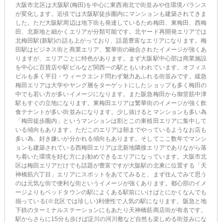
大阪市北区は大阪駅(梅田)を中心に東西南北で街並みや住環境バランス
が変化します。近頃では大阪駅徒歩圏内にマンションも建築されてきま
した。ただ大阪駅周辺は地下街も発達しているため梅田、東梅田、西梅
田、北新地と細かくエリアが分類可能です。北ヤード再開発エリアでは
北梅田駅(新駅)の話も上がっており、話題豊富なエリアになります。梅
田駅はビジネス街と商業エリア、繁華街の融合されたイメージが強くあ
りますが、エリアごとに特色があります。まず大阪駅中心部は商業施設
を中心に百貨店や駅ビルなど関西一の駅ともいわれています。オフィス
ビルも多く平日・ウィークエンド問わず魅力あふれる街並みです。緩急
梅田エリアは大学やヤング層をターゲットにしたショップも多く梅田の
中でも若い方が多いイメージになります。また阪急梅田から御堂筋中津
駅もすぐの立地になります。東梅田エリアは繁華街のイメージが強く飲
食テナントが多い街並みになります。少し抜けるとマンションも多い為
「梅田徒歩圏内」というマンションは割とこの東植田エリアに集中して
いる傾向もあります。ただこのエリアは朝までやっているようなお店も
多い為、好き嫌いが分かれる傾向もあります。そしてここ数年でマンシ
ョンも建築されている西梅田エリアは北新地隣接エリアでありながら落
ち着いた環境を好む方にお勧めできるエリアになっています。大阪市北
区は梅田エリアだけでも話題が豊富ですが大阪駅の北東に位置する「天
神橋筋六丁目」エリアにスポットをあててみると、まず住んでみて思う
のは元気な街で便利な街というイメージが強くあります。都心部のイメ
ージよりもベッドタウンの駅によくある駅前にいけばとにかくなんでも
揃っている(※北区では珍しい)利便性で人気の駅になります。阪急と地
下鉄のターミナルステーションにもあたり天神橋筋商店街が有名です。
駅からさらに15分も歩けば淀川の河川敷など自然も楽しめる街並みにな