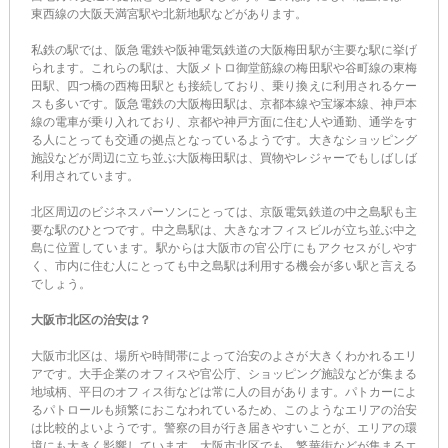
東西線の大阪天満宮駅や北新地駅などがあります。
私鉄の駅では、阪急電鉄や阪神電気鉄道の大阪梅田駅が主要な駅に挙げ
られます。これらの駅は、大阪メトロ御堂筋線の梅田駅や谷町線の東梅
田駅、四つ橋の西梅田駅とも接続しており、乗り換えに利用されるケー
スも多いです。阪急電鉄の大阪梅田駅は、京都本線や宝塚本線、神戸本
線の電車が乗り入れており、京都や神戸方面に住む人や通勤、通学をす
る人にとっても交通の拠点となっているようです。大きなショッピング
施設などが周辺に立ち並ぶ大阪梅田駅は、買物やレジャーでもしばしば
利用されています。
北区周辺のビジネスパーソンにとっては、京阪電気鉄道の中之島駅も主
要な駅のひとつです。中之島駅は、大きなオフィスビルが立ち並ぶ中之
島に位置しています。駅からは大阪市の官公庁にもアクセスがしやす
く、市内に住む人にとっても中之島駅は利用する機会が多い駅と言える
でしょう。
大阪市北区の治安は？
大阪市北区は、場所や時間帯によって治安のよさが大きくわかれるエリ
アです。大手企業のオフィスや官公庁、ショッピング施設などが集まる
地域柄、平日のオフィス街などは常に人の目があります。パトカーによ
るパトロールも頻繁におこなわれているため、このようなエリアの治安
は比較的よいようです。警察の目が行き届きやすいことが、エリアの環
境にも大きく影響しています。大阪市北区でも、繁華街などが集まるエ