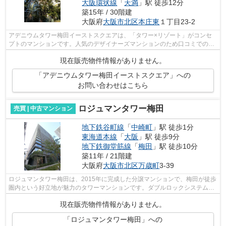
大阪環状線
「
天満
」駅 徒歩12分
築15年 / 30階建
大阪府
大阪市北区
本庄東
１丁目23-2
アデニウムタワー梅田イーストスクエアは、「タワー×リゾート」がコンセ
プトのマンションです。人気のデザイナーズマンションのため口コミでの評
価が高く、徒歩圏内に利用可能な駅が5...
現在販売物件情報がありません。
「アデニウムタワー梅田イーストスクエア」への
お問い合わせはこちら
ロジュマンタワー梅田
売買 | 中古マンション
地下鉄谷町線
「
中崎町
」駅 徒歩1分
東海道本線
「
大阪
」駅 徒歩9分
地下鉄御堂筋線
「
梅田
」駅 徒歩10分
築11年 / 21階建
大阪府
大阪市北区
万歳町
3-39
ロジュマンタワー梅田は、2015年に完成した分譲マンションで、梅田が徒歩
圏内という好立地が魅力のタワーマンションです。ダブルロックシステムや
24時間セキュリティなど防犯面がしっ...
現在販売物件情報がありません。
「ロジュマンタワー梅田」への