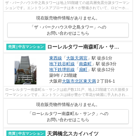
ザ・パークハウス中之島タワーは地上55階建ての超高層免震分譲タワーマン
ションです。エントランスアプローチは木々が整備されていて、ロビーホー
ルには高級感が溢れています。実際に...
現在販売物件情報がありません。
「ザ・パークハウス中之島タワー」への
お問い合わせはこちら
ローレルタワー南森町ル・サンク
売買 | 中古マンション
東西線
「
大阪天満宮
」駅 徒歩1分
地下鉄谷町線
「
南森町
」駅 徒歩3分
地下鉄堺筋線
「
扇町
」駅 徒歩12分
築9年 / 23階建
大阪府
大阪市北区
東天満
２丁目6-1
ローレルタワー南森町ル・サンクは総戸数131戸、地上23階建ての大規模タ
ワーマンションです。エントランスは緑が豊かで草花が綺麗に手入れされて
います。穏やかな雰囲気があり、1階に...
現在販売物件情報がありません。
「ローレルタワー南森町ル・サンク」への
お問い合わせはこちら
天満橋北スカイハイツ
売買 | 中古マンション