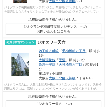
大阪府
大阪市北区
茶屋町
8-21
ジオグランデ梅田茶屋町レジデンスは、茶屋町にマッチしたホワイトカラー
を基調としたスタイリッシュなフォルムが都会的センスをアピールしている
商業施設と一体型の高級タワーマンシ...
現在販売物件情報がありません。
「ジオグランデ梅田茶屋町レジデンス」への
お問い合わせはこちら
ジオタワー天六
売買 | 中古マンション
地下鉄谷町線
「
天神橋筋六丁目
」駅 徒歩
1分
大阪環状線
「
天満
」駅 徒歩9分
阪急千里線
「
天神橋筋六丁目
」駅 徒歩1
分
築13年 / 44階建
大阪府
大阪市北区
天神橋
７丁目1-16
ジオタワー天六は、大阪市北区天神橋にそびえ立つマンションです。天神橋
周辺エリアには、高層マンションやタワーマンションが多くありますが、そ
の中でもひときわ存在感が大きな存在...
現在販売物件情報がありません。
「ジオタワー天六」への