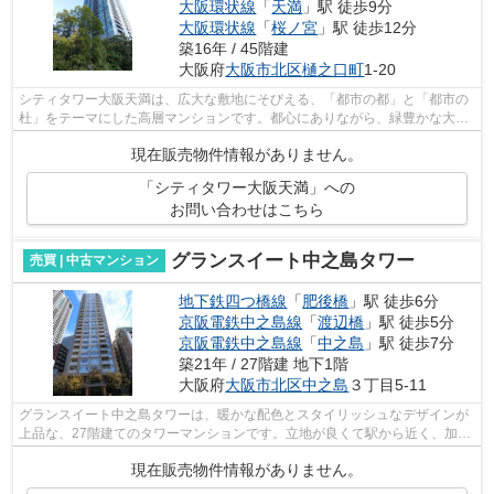
大阪環状線
「
天満
」駅 徒歩9分
大阪環状線
「
桜ノ宮
」駅 徒歩12分
築16年 / 45階建
大阪府
大阪市北区
樋之口町
1-20
シティタワー大阪天満は、広大な敷地にそびえる、「都市の都」と「都市の
杜」をテーマにした高層マンションです。都心にありながら、緑豊かな大庭
園が整備されています。実際に生活し...
現在販売物件情報がありません。
「シティタワー大阪天満」への
お問い合わせはこちら
グランスイート中之島タワー
売買 | 中古マンション
地下鉄四つ橋線
「
肥後橋
」駅 徒歩6分
京阪電鉄中之島線
「
渡辺橋
」駅 徒歩5分
京阪電鉄中之島線
「
中之島
」駅 徒歩7分
築21年 / 27階建 地下1階
大阪府
大阪市北区
中之島
３丁目5-11
グランスイート中之島タワーは、暖かな配色とスタイリッシュなデザインが
上品な、27階建てのタワーマンションです。立地が良くて駅から近く、加え
て駐車場もあり、設備も整っているな...
現在販売物件情報がありません。