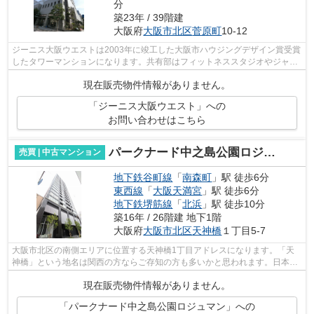
分
築23年 / 39階建
大阪府
大阪市北区
菅原町
10-12
ジーニス大阪ウエストは2003年に竣工した大阪市ハウジングデザイン賞受賞
したタワーマンションになります。共有部はフィットネススタジオやジャグ
ジー、シアタールーム、キッズルーム...
現在販売物件情報がありません。
「ジーニス大阪ウエスト」への
お問い合わせはこちら
パークナード中之島公園ロジュマン
売買 | 中古マンション
地下鉄谷町線
「
南森町
」駅 徒歩6分
東西線
「
大阪天満宮
」駅 徒歩6分
地下鉄堺筋線
「
北浜
」駅 徒歩10分
築16年 / 26階建 地下1階
大阪府
大阪市北区
天神橋
１丁目5-7
大阪市北区の南側エリアに位置する天神橋1丁目アドレスになります。「天
神橋」という地名は関西の方ならご存知の方も多いかと思われます。日本一
のアーケード商店街「天神橋商店街」の...
現在販売物件情報がありません。
「パークナード中之島公園ロジュマン」への