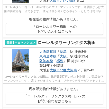
大阪府
大阪市北区
万歳町
5-12
ローレルタワー梅田は、38階建てのタワーマンションです。高層階からは大
阪の街並みを一望できます。 査定価格が高くなるポイントとしては梅田駅や
大阪駅が徒歩圏内である点で、通勤通...
現在販売物件情報がありません。
「ローレルタワー梅田」への
お問い合わせはこちら
ローレルタワーサンクタス梅田
売買 | 中古マンション
大阪環状線
「
福島
」駅 徒歩8分
東海道本線
「
大阪
」駅 徒歩13分
阪神本線
「
福島
」駅 徒歩10分
築19年 / 44階建
大阪府
大阪市北区
大淀南
２丁目2-43
ローレルタワーサンクタス梅田は、総戸数257戸の地上44階建ての高級タワ
ーマンションです。 高くそびえるタワーは、ブラックカラーがアクセントと
なった都会的なセンスあふれるデザイ...
現在販売物件情報がありません。
「ローレルタワーサンクタス梅田」への
お問い合わせはこちら