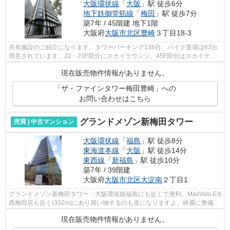
大阪環状線
「
大阪
」駅 徒歩6分
地下鉄御堂筋線
「
梅田
」駅 徒歩7分
築7年 / 45階建 地下1階
大阪府
大阪市北区
豊崎
３丁目18-3
共有施設のご紹介になります。タワーパーキング136台、バイク置場は63台
用意されています。22・23F部分にスカイラウンジ、45F部分はスカイテラ
スとして空中庭園も利用可能です。間取り...
現在販売物件情報がありません。
「ザ・ファインタワー梅田豊崎」への
お問い合わせはこちら
グランドメゾン新梅田タワー
売買 | 中古マンション
大阪環状線
「
福島
」駅 徒歩8分
東海道本線
「
大阪
」駅 徒歩14分
東西線
「
新福島
」駅 徒歩10分
築7年 / 39階建
大阪府
大阪市北区
大淀南
２丁目1
グランドメゾン新梅田タワー：大阪環状線福島にも近くて便利。MaxValu EX
西梅田店も近く(332m)にあり買い物するのも楽になりますよ。綺麗に整備さ
れた中古マンションで清潔感を感じま...
現在販売物件情報がありません。