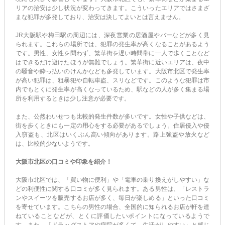
リアの治安は少し状況が変わってきます。こういったエリアではさまざ
まな犯罪が多発しており、治安は決してよいとは言えません。
JR大阪駅や梅田駅の周辺には、深夜営業の居酒屋やバーなどが多く見
られます。これらの場所では、犯罪の発生率が高くなることがあるよう
です。男性、女性を問わず、繁華街を遅い時間帯に一人で歩くことなど
はできるだけ避けたほうが無難でしょう。繁華街に近いエリアは、夜中
の騒音や酔っ払いのけんかなども多発しています。大阪市北区で発生率
が高い犯罪は、粗暴犯や自転車盗、スリなどです。このような犯罪は市
内でもとくに発生率が高くなっているため、駅などの人が多く集まる場
所を利用するときは少し注意が必要です。
また、公然わいせつも比較的発生件数が多いです。女性や子供などは、
街を歩くときにも一定の用心をする必要があるでしょう。住居侵入や侵
入窃盗も、北区はいくぶん高い傾向があります。路上強盗や放火など
は、比較的少ないようです。
大阪市北区の口コミや印象を紹介！
大阪市北区では、「買い物に便利」や「電車の乗り換えがしやすい」な
どの利便性に関する口コミが多く見られます。ある男性は、「レストラ
ンやスイーツを販売するお店が多く、毎日が楽しめる」といった口コミ
を寄せています。こちらの男性の場合、全国的に知られるお店が軒を連
ねていることなどが、とくに評価したいポイントになっているようで