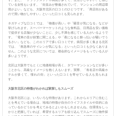
す。また、「ドラッグストアや病院が多くて、生活がしやすい」と感じ
ている女性もいます。「街並みが整備されていて、マンションの周辺環
境がよい」なども、大阪市北区の口コミのひとつです。「商店街がある
ので買い物がしやすい」といった口コミも見られます。
ネガティブな口コミでは、「物価が高い」や「騒音が気になる」などが
挙げられます。スーパーマーケットのような食料品、日用品を安い価格
で提供する店舗が少ないことに、少し不満を感じている人がいるようで
す。「電車の音が頻繁に聞こえる」や「夜になると酔っ払いが騒いでう
るさい」なども、このエリアで多い口コミです。病院が多く集まる北区
では、「救急車のサイレンが気になる」といった口コミも少なくありま
せん。このような北区については、都会的なイメージをもっている人が
多いようです。
北区は大阪市でもとくに地価相場が高く、タワーマンションなどが多い
ことから、高級なイメージを抱く人もいます。実際、「有名店や高級ホ
テルが多くて、憧れの街」といった口コミを寄せている人も見られま
す。
大阪市北区の特徴がわかれば家探しもスムーズ
大阪市北区には、いろいろな特徴があります。これからエリアに住むこ
とを考えている場合は、地域の特徴が自分のライフスタイルや目的に合
っているかどうかを考えてみるとよいかもしれませんね。住環境をしっ
かりと把握していれば、希望するエリアを絞り込んでスムーズに物件探