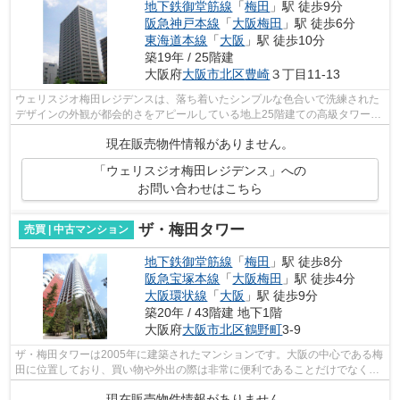
地下鉄御堂筋線
「
梅田
」駅 徒歩9分
阪急神戸本線
「
大阪梅田
」駅 徒歩6分
東海道本線
「
大阪
」駅 徒歩10分
築19年 / 25階建
大阪府
大阪市北区
豊崎
３丁目11-13
ウェリスジオ梅田レジデンスは、落ち着いたシンプルな色合いで洗練された
デザインの外観が都会的さをアピールしている地上25階建ての高級タワーマ
ンションです。 住人からの良い口コミ...
現在販売物件情報がありません。
「ウェリスジオ梅田レジデンス」への
お問い合わせはこちら
ザ・梅田タワー
売買 | 中古マンション
地下鉄御堂筋線
「
梅田
」駅 徒歩8分
阪急宝塚本線
「
大阪梅田
」駅 徒歩4分
大阪環状線
「
大阪
」駅 徒歩9分
築20年 / 43階建 地下1階
大阪府
大阪市北区
鶴野町
3-9
ザ・梅田タワーは2005年に建築されたマンションです。大阪の中心である梅
田に位置しており、買い物や外出の際は非常に便利であることだけでなくコ
ンシェルジュカウンターやカフェラウ...
現在販売物件情報がありません。