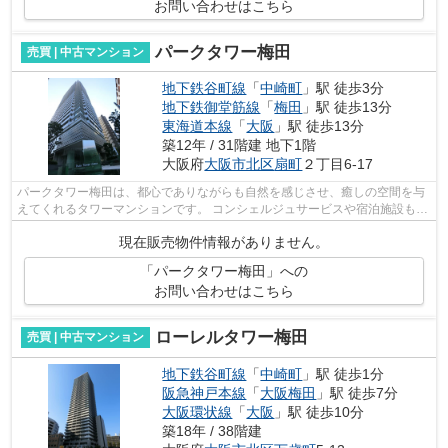
お問い合わせはこちら
パークタワー梅田
売買 | 中古マンション
地下鉄谷町線
「
中崎町
」駅 徒歩3分
地下鉄御堂筋線
「
梅田
」駅 徒歩13分
東海道本線
「
大阪
」駅 徒歩13分
築12年 / 31階建 地下1階
大阪府
大阪市北区
扇町
２丁目6-17
パークタワー梅田は、都心でありながらも自然を感じさせ、癒しの空間を与
えてくれるタワーマンションです。 コンシェルジュサービスや宿泊施設も提
供していて、地上100Mの高さのある屋...
現在販売物件情報がありません。
「パークタワー梅田」への
お問い合わせはこちら
ローレルタワー梅田
売買 | 中古マンション
地下鉄谷町線
「
中崎町
」駅 徒歩1分
阪急神戸本線
「
大阪梅田
」駅 徒歩7分
大阪環状線
「
大阪
」駅 徒歩10分
築18年 / 38階建