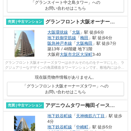
「グランスイート中之島タワー」への
お問い合わせはこちら
グランフロント大阪オーナーズタワー
売買 | 中古マンション
大阪環状線
「
大阪
」駅 徒歩6分
地下鉄御堂筋線
「
梅田
」駅 徒歩6分
阪急神戸本線
「
大阪梅田
」駅 徒歩7分
築13年 / 48階建 地下1階
大阪府
大阪市北区
大深町
3-40
グランフロント大阪オーナーズタワーはホテルそのものをテーマにした、ラ
グジュアリーなデザインの免震構造タワーマンションです。敷地内には小川
が流れ、周囲には四季を感じられる木...
現在販売物件情報がありません。
「グランフロント大阪オーナーズタワー」への
お問い合わせはこちら
アデニウムタワー梅田イーストスクエア
売買 | 中古マンション
地下鉄谷町線
「
天神橋筋六丁目
」駅 徒歩
4分
地下鉄谷町線
「
中崎町
」駅 徒歩5分