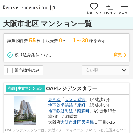
お気に入り
ログイン
メニュー
大阪市北区 マンション一覧
55
0
1～30
該当物件数
棟
販売数
件
棟を表示
変更
絞り込み条件：
なし
販売物件のみ
OAPレジデンスタワー
売買 | 中古マンション
東西線
「
大阪天満宮
」駅 徒歩7分
地下鉄堺筋線
「
扇町
」駅 徒歩9分
地下鉄谷町線
「
南森町
」駅 徒歩13分
築28年 / 31階建
大阪府
大阪市北区
天満橋
１丁目8-15
OAPレジデンスタワーは、大阪アメニティパーク（OAP）内に位置するツイ