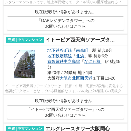
ンタワーマンションです。地上30階建てで、タイル張りの重厚感溢れるフォ
ルムが印象的なマンションです。多目的...
現在販売物件情報がありません。
「OAPレジデンスタワー」への
お問い合わせはこちら
イトーピア西天満ソアーズタワー
売買 | 中古マンション
地下鉄谷町線
「
南森町
」駅 徒歩9分
地下鉄堺筋線
「
北浜
」駅 徒歩6分
京阪電鉄中之島線
「
なにわ橋
」駅 徒歩5
分
築20年 / 24階建 地下1階
大阪府
大阪市北区
西天満
１丁目11-20
イトーピア西天満ソアーズタワーは、低層・中層・高層の3段階に変化する
色調がアクセントとなっている独創的なフォルムの地上24階建ての高級タワ
ーマンションです。 地下鉄やJR線など5...
現在販売物件情報がありません。
「イトーピア西天満ソアーズタワー」への
お問い合わせはこちら
エルグレースタワー大阪同心
売買 | 中古マンション