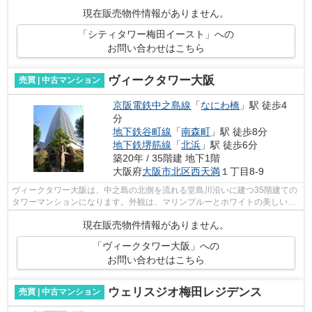
ク的な存在の高級タワーマンションで...
現在販売物件情報がありません。
「シティタワー梅田イースト」への
お問い合わせはこちら
ヴィークタワー大阪
売買 | 中古マンション
京阪電鉄中之島線
「
なにわ橋
」駅 徒歩4
分
地下鉄谷町線
「
南森町
」駅 徒歩8分
地下鉄堺筋線
「
北浜
」駅 徒歩6分
築20年 / 35階建 地下1階
大阪府
大阪市北区
西天満
１丁目8-9
ヴィークタワー大阪は、中之島の北側を流れる堂島川沿いに建つ35階建ての
タワーマンションになります。外観は、マリンブルーとホワイトの美しいコ
ントラストが特徴的です。エントラン...
現在販売物件情報がありません。
「ヴィークタワー大阪」への
お問い合わせはこちら
ウェリスジオ梅田レジデンス
売買 | 中古マンション