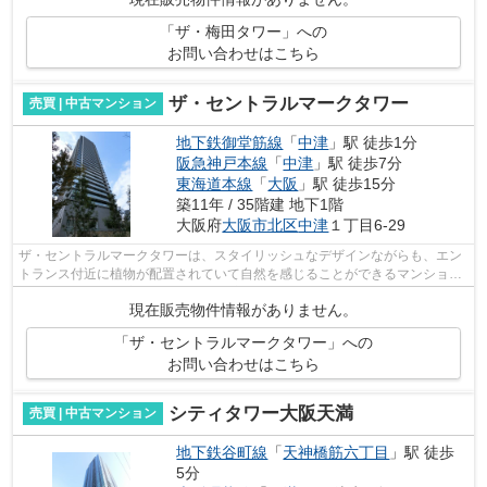
「ザ・梅田タワー」への
お問い合わせはこちら
ザ・セントラルマークタワー
売買 | 中古マンション
地下鉄御堂筋線
「
中津
」駅 徒歩1分
阪急神戸本線
「
中津
」駅 徒歩7分
東海道本線
「
大阪
」駅 徒歩15分
築11年 / 35階建 地下1階
大阪府
大阪市北区
中津
１丁目6-29
ザ・セントラルマークタワーは、スタイリッシュなデザインながらも、エン
トランス付近に植物が配置されていて自然を感じることができるマンション
です。 住んでいる方の口コミには、立...
現在販売物件情報がありません。
「ザ・セントラルマークタワー」への
お問い合わせはこちら
シティタワー大阪天満
売買 | 中古マンション
地下鉄谷町線
「
天神橋筋六丁目
」駅 徒歩
5分