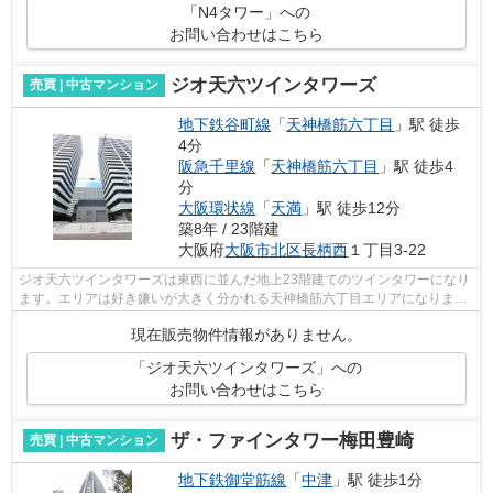
「N4タワー」への
お問い合わせはこちら
ジオ天六ツインタワーズ
売買 | 中古マンション
地下鉄谷町線
「
天神橋筋六丁目
」駅 徒歩
4分
阪急千里線
「
天神橋筋六丁目
」駅 徒歩4
分
大阪環状線
「
天満
」駅 徒歩12分
築8年 / 23階建
大阪府
大阪市北区
長柄西
１丁目3-22
ジオ天六ツインタワーズは東西に並んだ地上23階建てのツインタワーになり
ます。エリアは好き嫌いが大きく分かれる天神橋筋六丁目エリアになりま
す。大阪市北区のなかでも人口力がある...
現在販売物件情報がありません。
「ジオ天六ツインタワーズ」への
お問い合わせはこちら
ザ・ファインタワー梅田豊崎
売買 | 中古マンション
地下鉄御堂筋線
「
中津
」駅 徒歩1分