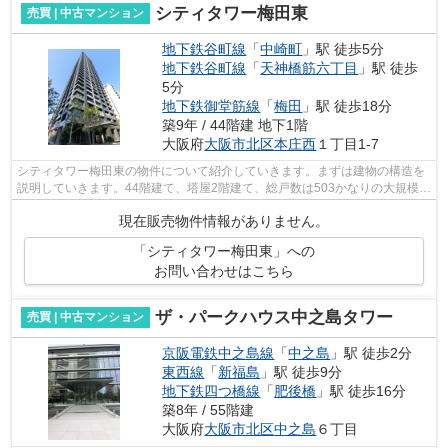
シティタワー梅田東
売買 | 中古マンション
地下鉄谷町線
「
中崎町
」駅 徒歩5分
地下鉄谷町線
「
天神橋筋六丁目
」駅 徒歩
5分
地下鉄御堂筋線
「
梅田
」駅 徒歩18分
築9年 / 44階建 地下1階
大阪府
大阪市北区
本庄西
１丁目1-7
シティタワー梅田東の物件について紹介していきます。まずは建物の構造を
説明していきます。44階建て、塔屋2階建て、総戸数は503かなりの大規模の
マンションです。間取りは2LDKから3LD...
現在販売物件情報がありません。
「シティタワー梅田東」への
お問い合わせはこちら
ザ・パークハウス中之島タワー
売買 | 中古マンション
京阪電鉄中之島線
「
中之島
」駅 徒歩2分
東西線
「
新福島
」駅 徒歩9分
地下鉄四つ橋線
「
肥後橋
」駅 徒歩16分
築8年 / 55階建
大阪府
大阪市北区
中之島
６丁目