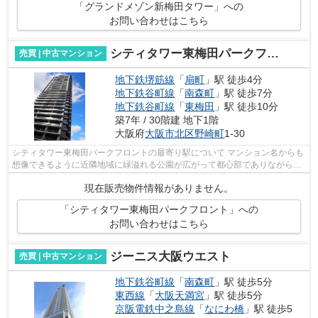
「グランドメゾン新梅田タワー」への
お問い合わせはこちら
シティタワー東梅田パークフロント
売買 | 中古マンション
地下鉄堺筋線
「
扇町
」駅 徒歩4分
地下鉄谷町線
「
南森町
」駅 徒歩7分
地下鉄谷町線
「
東梅田
」駅 徒歩10分
築7年 / 30階建 地下1階
大阪府
大阪市北区
野崎町
1-30
シティタワー東梅田パークフロントの最寄り駅について マンション名からも
想像できるように近隣地域に緑溢れる公園が広がって都心部でありながらフ
ァミリー世帯もお勧めできるエリアに...
現在販売物件情報がありません。
「シティタワー東梅田パークフロント」への
お問い合わせはこちら
ジーニス大阪ウエスト
売買 | 中古マンション
地下鉄谷町線
「
南森町
」駅 徒歩5分
東西線
「
大阪天満宮
」駅 徒歩5分
京阪電鉄中之島線
「
なにわ橋
」駅 徒歩5