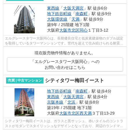
東西線
「
大阪天満宮
」駅 徒歩6分
地下鉄谷町線
「
南森町
」駅 徒歩9分
大阪環状線
「
天満
」駅 徒歩9分
築9年 / 25階建 地下1階
大阪府
大阪市北区
同心
１丁目3-12
エルグレースタワー大阪同心は、長期優良住宅と低炭素建築物のダブル認定
を取得しているタワーマンションです。世代を超えて住み続けられる耐震
性・耐久性を追求するだけでなく、断熱...
現在販売物件情報がありません。
「エルグレースタワー大阪同心」への
お問い合わせはこちら
シティタワー梅田イースト
売買 | 中古マンション
地下鉄谷町線
「
南森町
」駅 徒歩4分
東西線
「
大阪天満宮
」駅 徒歩4分
京阪本線
「
北浜
」駅 徒歩8分
築19年 / 25階建 地下1階
大阪府
大阪市北区
西天満
３丁目13-29
シティタワー梅田イーストは、ガラスと黒サッシュ、赤いタイルのコントラ
ストがモダンでスタイリッシュなデザインとなっており、周辺のランドマー