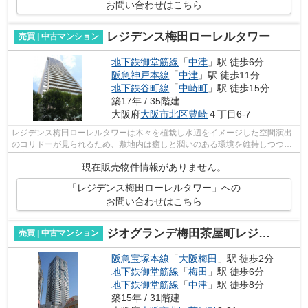
お問い合わせはこちら
レジデンス梅田ローレルタワー
売買 | 中古マンション
地下鉄御堂筋線
「
中津
」駅 徒歩6分
阪急神戸本線
「
中津
」駅 徒歩11分
地下鉄谷町線
「
中崎町
」駅 徒歩15分
築17年 / 35階建
大阪府
大阪市北区
豊崎
４丁目6-7
レジデンス梅田ローレルタワーは木々を植栽し水辺をイメージした空間演出
のコリドーが見られるため、敷地内は癒しと潤いのある環境を維持しつつ、
都心に住むステイタスを感じさせてく...
現在販売物件情報がありません。
「レジデンス梅田ローレルタワー」への
お問い合わせはこちら
ジオグランデ梅田茶屋町レジデンス
売買 | 中古マンション
阪急宝塚本線
「
大阪梅田
」駅 徒歩2分
地下鉄御堂筋線
「
梅田
」駅 徒歩6分
地下鉄御堂筋線
「
中津
」駅 徒歩8分
築15年 / 31階建