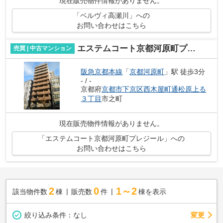
現在販売物件情報がありません。
「ベルヴィ高瀬川」への
お問い合わせはこちら
エステムコート京都河原町プレジール
売買 | 中古マンション
阪急京都本線
「
京都河原町
」駅 徒歩3分
- / -
京都府
京都市下京区
西木屋町通松原上る
３丁目
市之町
現在販売物件情報がありません。
「エステムコート京都河原町プレジール」への
お問い合わせはこちら
2
0
1～2
該当物件数
棟
販売数
件
棟を表示
変更
絞り込み条件：
なし