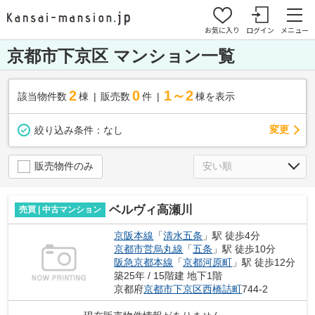
お気に入り
ログイン
メニュー
京都市下京区 マンション一覧
2
0
1～2
該当物件数
棟
販売数
件
棟を表示
変更
絞り込み条件：
なし
販売物件のみ
ベルヴィ高瀬川
売買 | 中古マンション
京阪本線
「
清水五条
」駅 徒歩4分
京都市営烏丸線
「
五条
」駅 徒歩10分
阪急京都本線
「
京都河原町
」駅 徒歩12分
築25年 / 15階建 地下1階
京都府
京都市下京区
西橋詰町
744-2