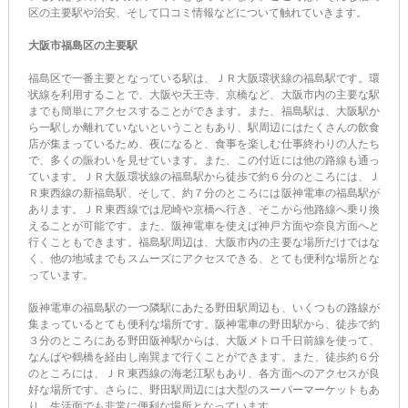
区の主要駅や治安、そして口コミ情報などについて触れていきます。
大阪市福島区の主要駅
福島区で一番主要となっている駅は、ＪＲ大阪環状線の福島駅です。環
状線を利用することで、大阪や天王寺、京橋など、大阪市内の主要な駅
までも簡単にアクセスすることができます。また、福島駅は、大阪駅か
ら一駅しか離れていないということもあり、駅周辺にはたくさんの飲食
店が集まっているため、夜になると、食事を楽しむ仕事終わりの人たち
で、多くの賑わいを見せています。また、この付近には他の路線も通っ
ています。ＪＲ大阪環状線の福島駅から徒歩で約６分のところには、Ｊ
Ｒ東西線の新福島駅、そして、約７分のところには阪神電車の福島駅が
あります。ＪＲ東西線では尼崎や京橋へ行き、そこから他路線へ乗り換
えることが可能です。また、阪神電車を使えば神戸方面や奈良方面へと
行くこともできます。福島駅周辺は、大阪市内の主要な場所だけではな
く、他の地域までもスムーズにアクセスできる、とても便利な場所とな
っています。
阪神電車の福島駅の一つ隣駅にあたる野田駅周辺も、いくつもの路線が
集まっているとても便利な場所です。阪神電車の野田駅から、徒歩で約
３分のところにある野田阪神駅からは、大阪メトロ千日前線を使って、
なんばや鶴橋を経由し南巽まで行くことができます。また、徒歩約６分
のところには、ＪＲ東西線の海老江駅もあり、各方面へのアクセスが良
好な場所です。さらに、野田駅周辺には大型のスーパーマーケットもあ
り、生活面でも非常に便利な場所となっています。