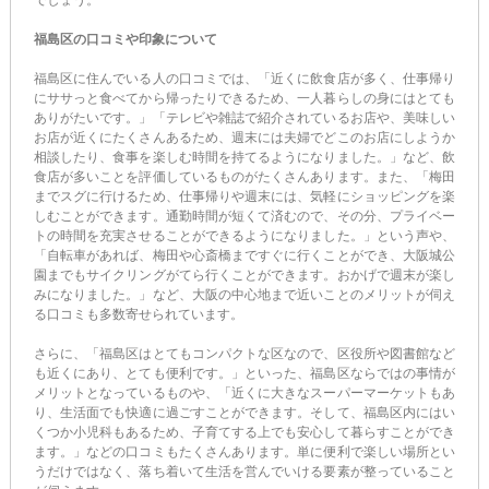
でしょう。
福島区の口コミや印象について
福島区に住んでいる人の口コミでは、「近くに飲食店が多く、仕事帰り
にササっと食べてから帰ったりできるため、一人暮らしの身にはとても
ありがたいです。」「テレビや雑誌で紹介されているお店や、美味しい
お店が近くにたくさんあるため、週末には夫婦でどこのお店にしようか
相談したり、食事を楽しむ時間を持てるようになりました。」など、飲
食店が多いことを評価しているものがたくさんあります。また、「梅田
までスグに行けるため、仕事帰りや週末には、気軽にショッピングを楽
しむことができます。通勤時間が短くて済むので、その分、プライベー
トの時間を充実させることができるようになりました。」という声や、
「自転車があれば、梅田や心斎橋まですぐに行くことができ、大阪城公
園までもサイクリングがてら行くことができます。おかげで週末が楽し
みになりました。」など、大阪の中心地まで近いことのメリットが伺え
る口コミも多数寄せられています。
さらに、「福島区はとてもコンパクトな区なので、区役所や図書館など
も近くにあり、とても便利です。」といった、福島区ならではの事情が
メリットとなっているものや、「近くに大きなスーパーマーケットもあ
り、生活面でも快適に過ごすことができます。そして、福島区内にはい
くつか小児科もあるため、子育てする上でも安心して暮らすことができ
ます。」などの口コミもたくさんあります。単に便利で楽しい場所とい
うだけではなく、落ち着いて生活を営んでいける要素が整っていること