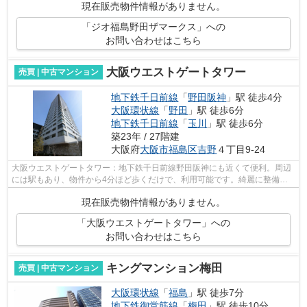
現在販売物件情報がありません。
「ジオ福島野田ザマークス」への
お問い合わせはこちら
大阪ウエストゲートタワー
売買 | 中古マンション
地下鉄千日前線
「
野田阪神
」駅 徒歩4分
大阪環状線
「
野田
」駅 徒歩6分
地下鉄千日前線
「
玉川
」駅 徒歩6分
築23年 / 27階建
大阪府
大阪市福島区
吉野
４丁目9-24
大阪ウエストゲートタワー：地下鉄千日前線野田阪神にも近くて便利。周辺
には駅もあり、物件から4分ほど歩くだけで、利用可能です。綺麗に整備さ
れた中古マンションで清潔感を感じます...
現在販売物件情報がありません。
「大阪ウエストゲートタワー」への
お問い合わせはこちら
キングマンション梅田
売買 | 中古マンション
大阪環状線
「
福島
」駅 徒歩7分
地下鉄御堂筋線
「
梅田
」駅 徒歩10分