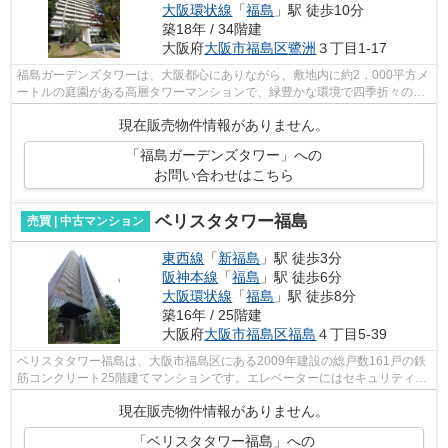
大阪環状線
「
福島
」駅 徒歩10分
築18年 / 34階建
大阪府
大阪市福島区
鷺洲
３丁目1-17
福島ガーデンズタワーは、大阪都心にありながら、敷地内に約2，000平方メ
ートルの庭園がある高層タワーマンションで、緑豊かな環境で四季折々の自
然を楽しむことができます。エントラ...
現在販売物件情報がありません。
「福島ガーデンズタワー」への
お問い合わせはこちら
ベリスタタワー福島
売買 | 中古マンション
東西線
「
新福島
」駅 徒歩3分
阪神本線
「
福島
」駅 徒歩6分
大阪環状線
「
福島
」駅 徒歩8分
築16年 / 25階建
大阪府
大阪市福島区
福島
４丁目5-39
ベリスタタワー福島は、大阪市福島区にある2009年建設の総戸数161戸の鉄
筋コンクリート25階建てマンションです。エレベーターにはセキュリティシ
ステムが搭載されており、ロビーとエレ...
現在販売物件情報がありません。
「ベリスタタワー福島」への