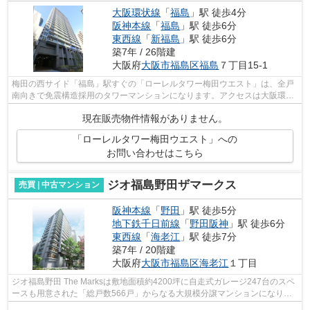
大阪環状線
「
福島
」駅 徒歩4分
阪神本線
「
福島
」駅 徒歩6分
東西線
「
新福島
」駅 徒歩6分
築7年 / 26階建
大阪府
大阪市福島区
福島
７丁目15-1
梅田の西サイド「福島」駅すぐの「ローレルタワー梅田ウエスト」は、全戸
南向きで免震構造採用のタワーマンションになります。アクセスは大阪環状
線「福島」駅徒歩3分、阪神本線「福島...
現在販売物件情報がありません。
「ローレルタワー梅田ウエスト」への
お問い合わせはこちら
ジオ福島野田ザマークス
売買 | 中古マンション
阪神本線
「
野田
」駅 徒歩5分
地下鉄千日前線
「
野田阪神
」駅 徒歩6分
東西線
「
海老江
」駅 徒歩7分
築7年 / 20階建
大阪府
大阪市福島区
海老江
１丁目
ジオ福島野田 The Marksは敷地面積約4200坪に自走式ガレージ247台のスペ
ースも用意された「総戸数566戸」からなる大規模分譲マンションになりま
す。四季を感じる緑あふれる敷地内ガー...