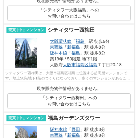
現在販売物件情報がありません。
「シティタワー大阪福島」への
お問い合わせはこちら
シティタワー西梅田
売買 | 中古マンション
大阪環状線
「
福島
」駅 徒歩5分
東西線
「
新福島
」駅 徒歩8分
阪神本線
「
福島
」駅 徒歩8分
築19年 / 50階建 地下1階
大阪府
大阪市福島区
福島
７丁目20-18
シティタワー西梅田は、大阪市福島区福島に位置する超高層マンションで
す。地上50階地下1階のつくりになっており、多くのマンションがあること
で知られる梅田エリア内でも突出した人気...
現在販売物件情報がありません。
「シティタワー西梅田」への
お問い合わせはこちら
福島ガーデンズタワー
売買 | 中古マンション
阪神本線
「
野田
」駅 徒歩3分
東西線
「
新福島
」駅 徒歩8分