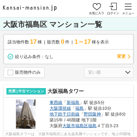
お気に入り
ログイン
メニュー
大阪市福島区 マンション一覧
17
0
1～17
該当物件数
棟
販売数
件
棟を表示
変更
絞り込み条件：
なし
販売物件のみ
大阪福島タワー
売買 | 中古マンション
東西線
「
新福島
」駅 徒歩5分
大阪環状線
「
福島
」駅 徒歩10分
地下鉄千日前線
「
野田阪神
」駅 徒歩8分
築15年 / 46階建 地下1階
大阪府
大阪市福島区
福島
４丁目3-23
大阪福島タワーは、大阪市福島区にある超高層マンションです。地上45階地