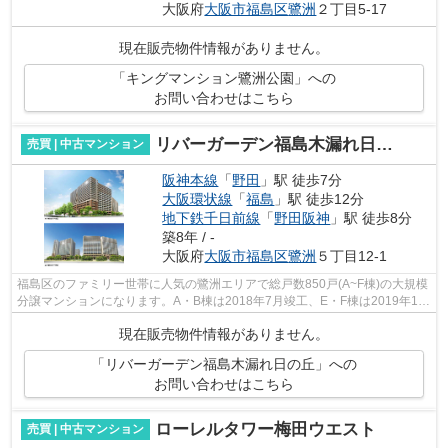
大阪府
大阪市福島区
鷺洲
２丁目5-17
現在販売物件情報がありません。
「キングマンション鷺洲公園」への
お問い合わせはこちら
リバーガーデン福島木漏れ日の丘
売買 | 中古マンション
阪神本線
「
野田
」駅 徒歩7分
大阪環状線
「
福島
」駅 徒歩12分
地下鉄千日前線
「
野田阪神
」駅 徒歩8分
築8年 / -
大阪府
大阪市福島区
鷺洲
５丁目12-1
福島区のファミリー世帯に人気の鷺洲エリアで総戸数850戸(A~F棟)の大規模
分譲マンションになります。A・B棟は2018年7月竣工、E・F棟は2019年1月
竣工、C・D棟は2019年9月竣工となってい...
現在販売物件情報がありません。
「リバーガーデン福島木漏れ日の丘」への
お問い合わせはこちら
ローレルタワー梅田ウエスト
売買 | 中古マンション