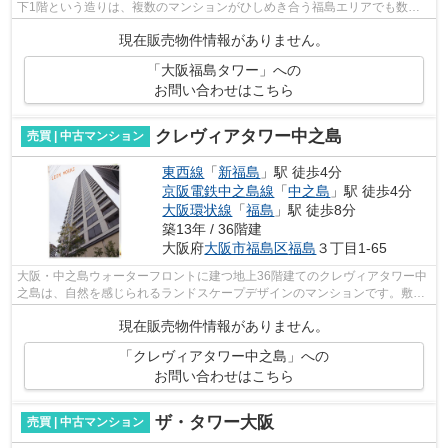
下1階という造りは、複数のマンションがひしめき合う福島エリアでも数少
ないスケールといえるでしょう。竣工は...
現在販売物件情報がありません。
「大阪福島タワー」への
お問い合わせはこちら
クレヴィアタワー中之島
売買 | 中古マンション
東西線
「
新福島
」駅 徒歩4分
京阪電鉄中之島線
「
中之島
」駅 徒歩4分
大阪環状線
「
福島
」駅 徒歩8分
築13年 / 36階建
大阪府
大阪市福島区
福島
３丁目1-65
大阪・中之島ウォーターフロントに建つ地上36階建てのクレヴィアタワー中
之島は、自然を感じられるランドスケープデザインのマンションです。敷地
内に多くの植栽が植えられ、夜になる...
現在販売物件情報がありません。
「クレヴィアタワー中之島」への
お問い合わせはこちら
ザ・タワー大阪
売買 | 中古マンション