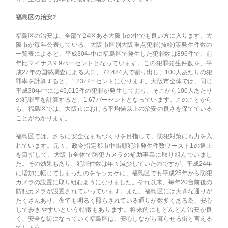
福島区の治安?
福島区の治安は、全部で24区ある大阪市の中でも良い方に入ります。大
阪市が毎年公表している、大阪市区別大阪重点犯罪(抜粋)等発生件数の
一覧表によると、平成30年中に福島区で発生した犯罪数は896件で、前
年比マイナス9.9パーセントとなっています。この犯罪発生件数を、平
成27年の国勢調査による人口、72,484人で割り出し、100人あたりの犯
罪率を計算すると、1.23パーセントになります。大阪市全体では、同じ
平成30年中には45,015件の犯罪が発生しており、そこから100人あたり
の犯罪率を計算すると、1.67パーセントとなっています。このことから
も、福島区では、大阪市における平均値以上の治安の良さを保てている
ことがわかります。
福島区では、さらに安全なまちづくりを目指して、防犯対策にも力を入
れています。元々、政令指定都市中街頭犯罪発生件数ワースト1の返上
を目指して、大阪市全体で防犯カメラの補助事業に取り組んでいまし
た。その効果もあり、犯罪件数は年々減少していたのですが、平成24年
に増加に転じてしまったのをキッカケに、福島区でも平成25年から防犯
カメラの設置に取り組むようになりました。それ以来、毎年20台前後の
防犯カメラが設置されていっています。また、福島区には大きな通りが
たくさんあり、夜でも明るく照らされている通りが数多くある為、安心
して歩きやすいという特徴もあります。将来的にもどんどん治安が良
く、安全な街になっていく福島区は、安心しながら暮らせる街と言える