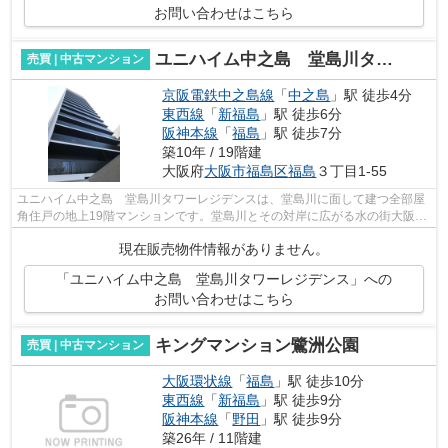
お問い合わせはこちら
ユニハイム中之島 堂島川タワーレジデンス
売買 | 中古マンション
京阪電鉄中之島線
「
中之島
」駅 徒歩4分
東西線
「
新福島
」駅 徒歩6分
阪神本線
「
福島
」駅 徒歩7分
築10年 / 19階建
大阪府
大阪市福島区
福島
３丁目1-55
ユニハイム中之島 堂島川タワーレジデンスは、堂島川に面して建つ全部屋
角住戸の地上19階マンションです。堂島川とその対岸に広がる水の街大阪の
都市的景観を、庭のように楽しめると...
現在販売物件情報がありません。
「ユニハイム中之島 堂島川タワーレジデンス」への
お問い合わせはこちら
キングマンション鷺洲公園
売買 | 中古マンション
大阪環状線
「
福島
」駅 徒歩10分
東西線
「
新福島
」駅 徒歩9分
阪神本線
「
野田
」駅 徒歩9分
築26年 / 11階建