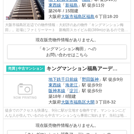
東西線
「
新福島
」駅 徒歩11分
築26年 / 15階建
大阪府
大阪市福島区
福島
６丁目18-20
大阪市福島区近辺での物件情報：大好評のあの物件「キングマンション梅
田」。近場にファミリーマート 新梅田スカイビル前(389m)があるので急な
買い物にも便利です。コストも抑えるこ...
現在販売物件情報がありません。
「キングマンション梅田」への
お問い合わせはこちら
キングマンション福島アーデンコート
売買 | 中古マンション
地下鉄千日前線
「
野田阪神
」駅 徒歩9分
東西線
「
海老江
」駅 徒歩9分
阪神本線
「
淀川
」駅 徒歩5分
築18年 / 8階建
大阪府
大阪市福島区
大開
３丁目8-32
徒歩でのアクセスも快適な、9分に駅が立地する物件です。マンションにど
んな人が住んでいるのかも中古マンションなら事前に知れます。当社は地下
鉄千日前線野田阪神近くの物件情報を多...
現在販売物件情報がありません。