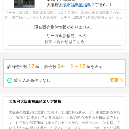
大阪府
大阪市福島区
福島
２丁目6-11
リーガル新福島：東西線新福島にも近くて便利。快適な地上10階建ての物
件。築年数にもこだわりのある方、コチラは2010年2月築の物件となりま
す。コストも抑えることができる中古マンシ...
現在販売物件情報がありません。
「リーガル新福島」への
お問い合わせはこちら
17
0
1～17
該当物件数
棟
販売数
件
棟を表示
変更
絞り込み条件：
なし
大阪府大阪市福島区エリア情報
大阪市の西北部に位置しており、北側にある新淀川と、南側にある堂島
川、安治川に挟まれている福島区。大阪の中心地である梅田までも近
く、住宅地や商業施設も揃っていることから、分譲マンションを探して
いる人たちの間で人気のエリアとなっています。ここでは、そんな福島