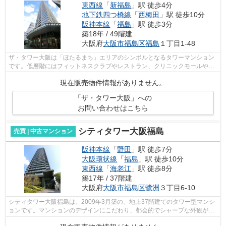
東西線
「
新福島
」駅 徒歩4分
地下鉄四つ橋線
「
西梅田
」駅 徒歩10分
阪神本線
「
福島
」駅 徒歩3分
築18年 / 49階建
大阪府
大阪市福島区
福島
１丁目1-48
ザ・タワー大阪は「ほたるまち」エリアのシンボルとなるタワーマンション
です。低層階にはフィットネスクラブやレストラン、クリニックモールやス
ーパーマーケットなどで構成されてい...
現在販売物件情報がありません。
「ザ・タワー大阪」への
お問い合わせはこちら
シティタワー大阪福島
売買 | 中古マンション
阪神本線
「
野田
」駅 徒歩7分
大阪環状線
「
福島
」駅 徒歩10分
東西線
「
海老江
」駅 徒歩8分
築17年 / 37階建
大阪府
大阪市福島区
鷺洲
３丁目6-10
シティタワー大阪福島は、2009年3月築の、地上37階建てのタワー型マンシ
ョンです。マンションのデザインにこだわり、都会的でシャープな外観が特
徴となっています。制震構造・オール電...