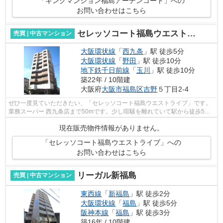
「キングマンション福島アーデンコート」への
お問い合わせはこちら
セレッソコート福島ウエストライブ
売買 | 中古マンション
大阪環状線
「
西九条
」駅 徒歩5分
大阪環状線
「
野田
」駅 徒歩10分
地下鉄千日前線
「
玉川
」駅 徒歩10分
築22年 / 10階建
大阪府
大阪市福島区
吉野
５丁目2-4
ぜひ一度見ていただきたい、「セレッソコート福島ウエストライブ」です。
業務スーパー 西九条店まで50mです。少し喧騒を離れていて駅から徒歩5分
という駅近な物件はいかがですか。中古...
現在販売物件情報がありません。
「セレッソコート福島ウエストライブ」への
お問い合わせはこちら
リーガル新福島
売買 | 中古マンション
東西線
「
新福島
」駅 徒歩2分
大阪環状線
「
福島
」駅 徒歩5分
阪神本線
「
福島
」駅 徒歩3分
築16年 / 10階建