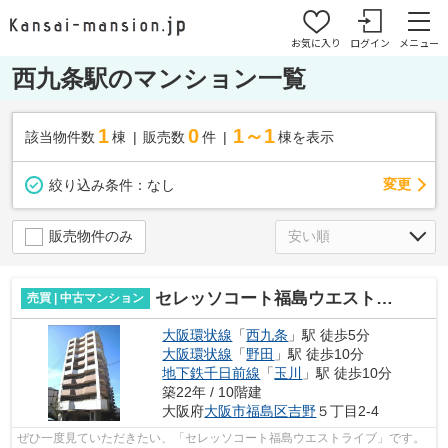
お気に入り
ログイン
メニュー
西九条駅のマンション一覧
1
0
1～1
該当物件数
棟
販売数
件
棟を表示
変更
絞り込み条件：
なし
販売物件のみ
セレッソコート福島ウエストライブ
売買 | 中古マンション
大阪環状線
「
西九条
」駅 徒歩5分
大阪環状線
「
野田
」駅 徒歩10分
地下鉄千日前線
「
玉川
」駅 徒歩10分
築22年 / 10階建
大阪府
大阪市福島区
吉野
５丁目2-4
ぜひ一度見ていただきたい、「セレッソコート福島ウエストライブ」です。