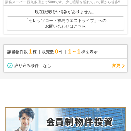
業務スーパー 西九条店まで50mです。少し喧騒を離れていて駅から徒歩5分
という駅近な物件はいかがですか。中古...
現在販売物件情報がありません。
「セレッソコート福島ウエストライブ」への
お問い合わせはこちら
1
0
1～1
該当物件数
棟
販売数
件
棟を表示
変更
絞り込み条件：
なし