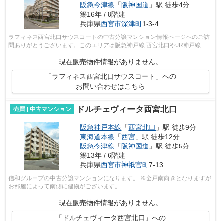
阪急今津線
「
阪神国道
」駅 徒歩4分
築16年 / 8階建
兵庫県
西宮市
深津町
1-3-4
ラフィネス西宮北口サウスコートの中古分譲マンション情報ページへのご訪
問ありがとうございます。このエリアは阪急神戸線 西宮北口やJR神戸線 西
宮駅、阪急今津線 阪神国道駅など徒歩...
現在販売物件情報がありません。
「ラフィネス西宮北口サウスコート」への
お問い合わせはこちら
ドルチェヴィータ西宮北口
売買 | 中古マンション
阪急神戸本線
「
西宮北口
」駅 徒歩9分
東海道本線
「
西宮
」駅 徒歩12分
阪急今津線
「
阪神国道
」駅 徒歩5分
築13年 / 6階建
兵庫県
西宮市
神祇官町
7-13
信和グループの中古分譲マンションになります。 ※全戸南向きとなりますが
お部屋によって南側に建物がございます。
現在販売物件情報がありません。
「ドルチェヴィータ西宮北口」への