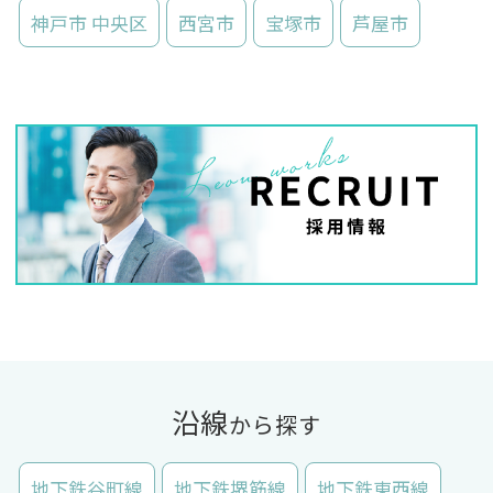
神戸市 中央区
西宮市
宝塚市
芦屋市
沿線
から探す
地下鉄谷町線
地下鉄堺筋線
地下鉄東西線