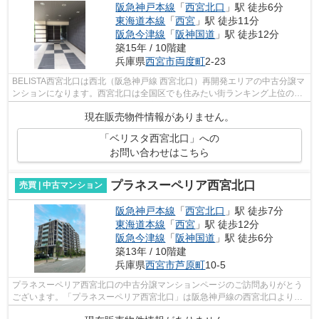
阪急神戸本線
「
西宮北口
」駅 徒歩6分
東海道本線
「
西宮
」駅 徒歩11分
阪急今津線
「
阪神国道
」駅 徒歩12分
築15年 / 10階建
兵庫県
西宮市
両度町
2-23
BELISTA西宮北口は西北（阪急神戸線 西宮北口）再開発エリアの中古分譲マ
ンションになります。西宮北口は全国区でも住みたい街ランキング上位の駅
になります。その中でもBELISTA西宮北...
現在販売物件情報がありません。
「ベリスタ西宮北口」への
お問い合わせはこちら
プラネスーペリア西宮北口
売買 | 中古マンション
阪急神戸本線
「
西宮北口
」駅 徒歩7分
東海道本線
「
西宮
」駅 徒歩12分
阪急今津線
「
阪神国道
」駅 徒歩6分
築13年 / 10階建
兵庫県
西宮市
芦原町
10-5
プラネスーペリア西宮北口の中古分譲マンションページのご訪問ありがとう
ございます。「プラネスーペリア西宮北口」は阪急神戸線の西宮北口より徒
歩7分の立地になります。南側再開発エ...