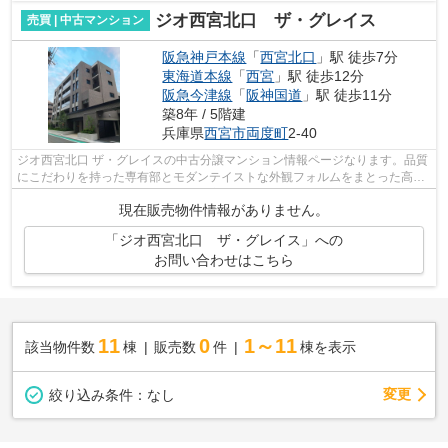
ジオ西宮北口 ザ・グレイス
売買 | 中古マンション
阪急神戸本線
「
西宮北口
」駅 徒歩7分
東海道本線
「
西宮
」駅 徒歩12分
阪急今津線
「
阪神国道
」駅 徒歩11分
築8年 / 5階建
兵庫県
西宮市
両度町
2-40
ジオ西宮北口 ザ・グレイスの中古分譲マンション情報ページなります。品質
にこだわりを持った専有部とモダンテイストな外観フォルムをまとった高級
分譲マンションになります。ジオ西宮...
現在販売物件情報がありません。
「ジオ西宮北口 ザ・グレイス」への
お問い合わせはこちら
11
0
1～11
該当物件数
棟
販売数
件
棟を表示
変更
絞り込み条件：
なし