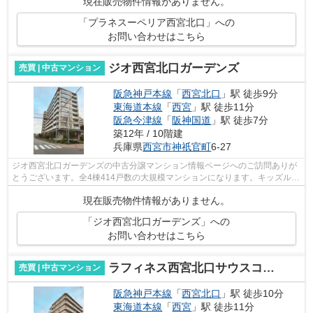
現在販売物件情報がありません。
「プラネスーペリア西宮北口」への
お問い合わせはこちら
ジオ西宮北口ガーデンズ
売買 | 中古マンション
阪急神戸本線
「
西宮北口
」駅 徒歩9分
東海道本線
「
西宮
」駅 徒歩11分
阪急今津線
「
阪神国道
」駅 徒歩7分
築12年 / 10階建
兵庫県
西宮市
神祇官町
6-27
ジオ西宮北口ガーデンズの中古分譲マンション情報ページへのご訪問ありが
とうございます。全4棟414戸数の大規模マンションになります。キッズルー
ムやパーティルーム、フロントサービ...
現在販売物件情報がありません。
「ジオ西宮北口ガーデンズ」への
お問い合わせはこちら
ラフィネス西宮北口サウスコート
売買 | 中古マンション
阪急神戸本線
「
西宮北口
」駅 徒歩10分
東海道本線
「
西宮
」駅 徒歩11分