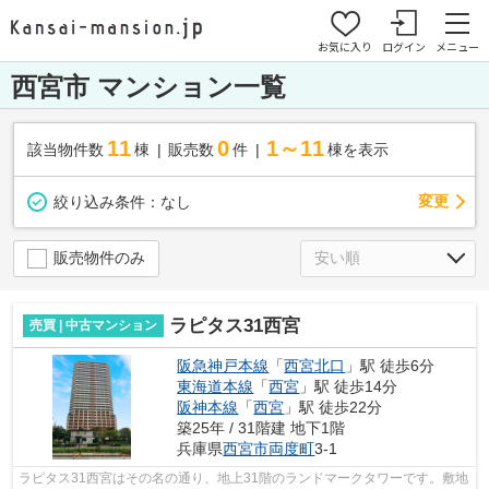
お気に入り
ログイン
メニュー
西宮市 マンション一覧
11
0
1～11
該当物件数
棟
販売数
件
棟を表示
変更
絞り込み条件：
なし
販売物件のみ
ラピタス31西宮
売買 | 中古マンション
阪急神戸本線
「
西宮北口
」駅 徒歩6分
東海道本線
「
西宮
」駅 徒歩14分
阪神本線
「
西宮
」駅 徒歩22分
築25年 / 31階建 地下1階
兵庫県
西宮市
両度町
3-1
ラピタス31西宮はその名の通り、地上31階のランドマークタワーです。敷地