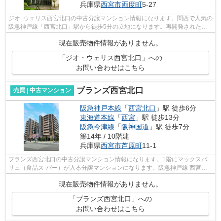
兵庫県
西宮市
両度町
5-27
ジオ･ウェリス西宮北口の中古分譲マンション情報になります。関西で人気の
阪急神戸線「西宮北口」駅から徒歩5分の立地になります。再開発された大
きな街路樹の並ぶストリート沿いにあ...
現在販売物件情報がありません。
「ジオ・ウェリス西宮北口」への
お問い合わせはこちら
ブランズ西宮北口
売買 | 中古マンション
阪急神戸本線
「
西宮北口
」駅 徒歩6分
東海道本線
「
西宮
」駅 徒歩13分
阪急今津線
「
阪神国道
」駅 徒歩7分
築14年 / 10階建
兵庫県
西宮市
芦原町
11-1
ブランズ西宮北口の中古分譲マンション情報になります。1階にマックスバ
リュ（食品ス-パー）が入る分譲マンションになります。阪急神戸線 西宮北
口へ徒歩圏内で山幹のすぐ南側の立地に...
現在販売物件情報がありません。
「ブランズ西宮北口」への
お問い合わせはこちら