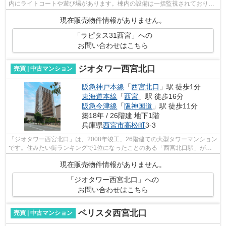
内にライトコートや遊び場があります。棟内の設備は一括監視されており、
セキュリティがしっかりされています...
現在販売物件情報がありません。
「ラピタス31西宮」への
お問い合わせはこちら
ジオタワー西宮北口
売買 | 中古マンション
阪急神戸本線
「
西宮北口
」駅 徒歩1分
東海道本線
「
西宮
」駅 徒歩16分
阪急今津線
「
阪神国道
」駅 徒歩11分
築18年 / 26階建 地下1階
兵庫県
西宮市
高松町
3-3
「ジオタワー西宮北口」は、2008年竣工、26階建ての大型タワーマンション
です。住みたい街ランキングで1位になったことのある「西宮北口駅」が最
寄り駅。おまけに駅直結、徒歩1分とい...
現在販売物件情報がありません。
「ジオタワー西宮北口」への
お問い合わせはこちら
ベリスタ西宮北口
売買 | 中古マンション