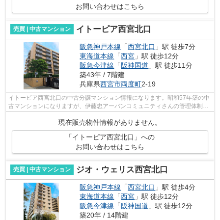
お問い合わせはこちら
イトーピア西宮北口
売買 | 中古マンション
阪急神戸本線
「
西宮北口
」駅 徒歩7分
東海道本線
「
西宮
」駅 徒歩12分
阪急今津線
「
阪神国道
」駅 徒歩11分
築43年 / 7階建
兵庫県
西宮市
両度町
2-19
イトーピア西宮北口の中古分譲マンション情報になります。昭和57年築の中
古マンションになりますが、伊藤忠アーバンコミュニティさんの管理体制も
良く、時間の経過とともにヴィンテー...
現在販売物件情報がありません。
「イトーピア西宮北口」への
お問い合わせはこちら
ジオ・ウェリス西宮北口
売買 | 中古マンション
阪急神戸本線
「
西宮北口
」駅 徒歩4分
東海道本線
「
西宮
」駅 徒歩12分
阪急今津線
「
阪神国道
」駅 徒歩12分
築20年 / 14階建