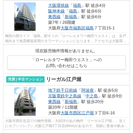
大阪環状線
「
福島
」駅 徒歩4分
阪神本線
「
福島
」駅 徒歩6分
東西線
「
新福島
」駅 徒歩6分
築7年 / 26階建
大阪府
大阪市福島区
福島
７丁目15-1
梅田の西サイド「福島」駅すぐの「ローレルタワー梅田ウエスト」は、全戸
南向きで免震構造採用のタワーマンションになります。アクセスは大阪環状
線「福島」駅徒歩3分、阪神本線「福島...
現在販売物件情報がありません。
「ローレルタワー梅田ウエスト」への
お問い合わせはこちら
リーガル江戸堀
売買 | 中古マンション
地下鉄千日前線
「
阿波座
」駅 徒歩5分
京阪電鉄中之島線
「
中之島
」駅 徒歩9分
東西線
「
新福島
」駅 徒歩20分
築20年 / 11階建
大阪府
大阪市西区
江戸堀
３丁目6-16
大阪市西区近辺での物件情報：大好評のあの物件「リーガル江戸堀」。近く
にセブンイレブン 大阪江戸堀3丁目店(86m)があるので、気軽に夜食や飲み物
を買いに行くことができます。中古で...