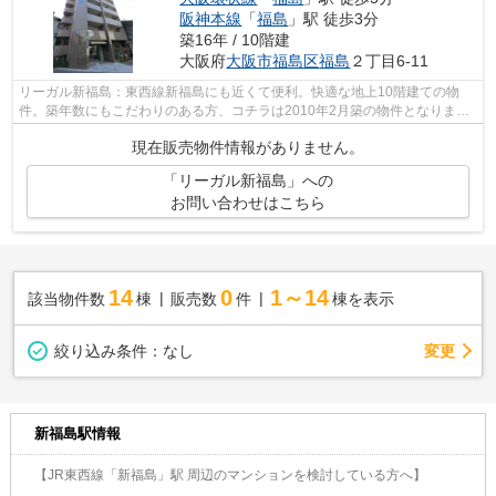
阪神本線
「
福島
」駅 徒歩3分
築16年 / 10階建
大阪府
大阪市福島区
福島
２丁目6-11
リーガル新福島：東西線新福島にも近くて便利。快適な地上10階建ての物
件。築年数にもこだわりのある方、コチラは2010年2月築の物件となりま
す。コストも抑えることができる中古マンシ...
現在販売物件情報がありません。
「リーガル新福島」への
お問い合わせはこちら
14
0
1～14
該当物件数
棟
販売数
件
棟を表示
変更
絞り込み条件：
なし
新福島駅情報
【JR東西線「新福島」駅 周辺のマンションを検討している方へ】