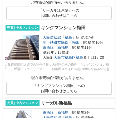
現在販売物件情報がありません。
「リーガル江戸堀」への
お問い合わせはこちら
キングマンション梅田
売買 | 中古マンション
大阪環状線
「
福島
」駅 徒歩7分
地下鉄御堂筋線
「
梅田
」駅 徒歩10分
東西線
「
新福島
」駅 徒歩11分
築26年 / 15階建
大阪府
大阪市福島区
福島
６丁目18-20
大阪市福島区近辺での物件情報：大好評のあの物件「キングマンション梅
田」。近場にファミリーマート 新梅田スカイビル前(389m)があるので急な
買い物にも便利です。コストも抑えるこ...
現在販売物件情報がありません。
「キングマンション梅田」への
お問い合わせはこちら
リーガル新福島
売買 | 中古マンション
東西線
「
新福島
」駅 徒歩2分
大阪環状線
「
福島
」駅 徒歩5分