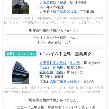
大阪環状線
「
福島
」駅 徒歩8分
築16年 / 25階建
大阪府
大阪市福島区
福島
４丁目5-39
ベリスタタワー福島は、大阪市福島区にある2009年建設の総戸数161戸の鉄
筋コンクリート25階建てマンションです。エレベーターにはセキュリティシ
ステムが搭載されており、ロビーとエレ...
現在販売物件情報がありません。
「ベリスタタワー福島」への
お問い合わせはこちら
ユニハイム中之島 堂島川タワーレジデンス
売買 | 中古マンション
京阪電鉄中之島線
「
中之島
」駅 徒歩4分
東西線
「
新福島
」駅 徒歩6分
阪神本線
「
福島
」駅 徒歩7分
築10年 / 19階建
大阪府
大阪市福島区
福島
３丁目1-55
ユニハイム中之島 堂島川タワーレジデンスは、堂島川に面して建つ全部屋
角住戸の地上19階マンションです。堂島川とその対岸に広がる水の街大阪の
都市的景観を、庭のように楽しめると...
現在販売物件情報がありません。
「ユニハイム中之島 堂島川タワーレジデンス」への