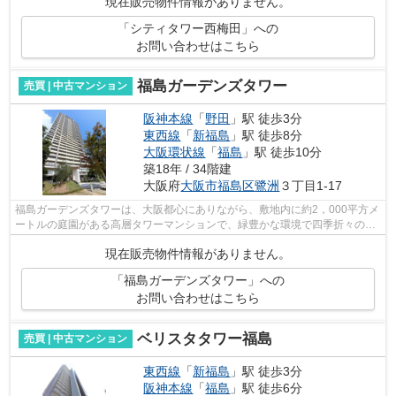
現在販売物件情報がありません。
「シティタワー西梅田」への
お問い合わせはこちら
福島ガーデンズタワー
売買 | 中古マンション
阪神本線
「
野田
」駅 徒歩3分
東西線
「
新福島
」駅 徒歩8分
大阪環状線
「
福島
」駅 徒歩10分
築18年 / 34階建
大阪府
大阪市福島区
鷺洲
３丁目1-17
福島ガーデンズタワーは、大阪都心にありながら、敷地内に約2，000平方メ
ートルの庭園がある高層タワーマンションで、緑豊かな環境で四季折々の自
然を楽しむことができます。エントラ...
現在販売物件情報がありません。
「福島ガーデンズタワー」への
お問い合わせはこちら
ベリスタタワー福島
売買 | 中古マンション
東西線
「
新福島
」駅 徒歩3分
阪神本線
「
福島
」駅 徒歩6分