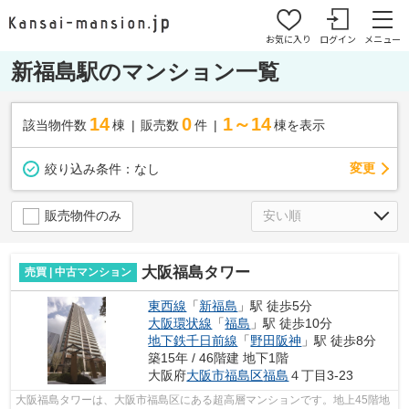
お気に入り
ログイン
メニュー
新福島駅のマンション一覧
14
0
1～14
該当物件数
棟
販売数
件
棟を表示
変更
絞り込み条件：
なし
販売物件のみ
大阪福島タワー
売買 | 中古マンション
東西線
「
新福島
」駅 徒歩5分
大阪環状線
「
福島
」駅 徒歩10分
地下鉄千日前線
「
野田阪神
」駅 徒歩8分
築15年 / 46階建 地下1階
大阪府
大阪市福島区
福島
４丁目3-23
大阪福島タワーは、大阪市福島区にある超高層マンションです。地上45階地