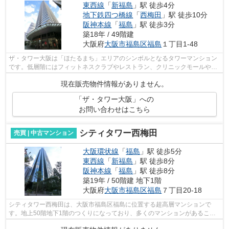
東西線
「
新福島
」駅 徒歩4分
地下鉄四つ橋線
「
西梅田
」駅 徒歩10分
阪神本線
「
福島
」駅 徒歩3分
築18年 / 49階建
大阪府
大阪市福島区
福島
１丁目1-48
ザ・タワー大阪は「ほたるまち」エリアのシンボルとなるタワーマンション
です。低層階にはフィットネスクラブやレストラン、クリニックモールやス
ーパーマーケットなどで構成されてい...
現在販売物件情報がありません。
「ザ・タワー大阪」への
お問い合わせはこちら
シティタワー西梅田
売買 | 中古マンション
大阪環状線
「
福島
」駅 徒歩5分
東西線
「
新福島
」駅 徒歩8分
阪神本線
「
福島
」駅 徒歩8分
築19年 / 50階建 地下1階
大阪府
大阪市福島区
福島
７丁目20-18
シティタワー西梅田は、大阪市福島区福島に位置する超高層マンションで
す。地上50階地下1階のつくりになっており、多くのマンションがあること
で知られる梅田エリア内でも突出した人気...