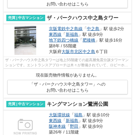
お問い合わせはこちら
ザ・パークハウス中之島タワー
売買 | 中古マンション
京阪電鉄中之島線
「
中之島
」駅 徒歩2分
東西線
「
新福島
」駅 徒歩9分
地下鉄四つ橋線
「
肥後橋
」駅 徒歩16分
築8年 / 55階建
大阪府
大阪市北区
中之島
６丁目
ザ・パークハウス中之島タワーは地上55階建ての超高層免震分譲タワーマン
ションです。エントランスアプローチは木々が整備されていて、ロビーホー
ルには高級感が溢れています。実際に...
現在販売物件情報がありません。
「ザ・パークハウス中之島タワー」への
お問い合わせはこちら
キングマンション鷺洲公園
売買 | 中古マンション
大阪環状線
「
福島
」駅 徒歩10分
東西線
「
新福島
」駅 徒歩9分
阪神本線
「
野田
」駅 徒歩9分
築26年 / 11階建