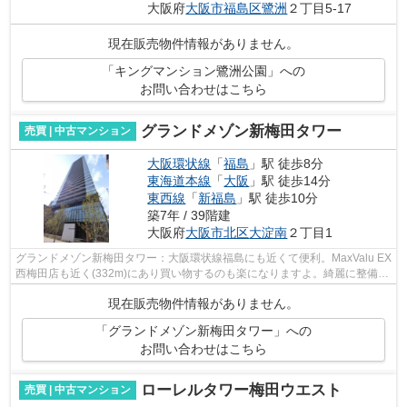
大阪府
大阪市福島区
鷺洲
２丁目5-17
現在販売物件情報がありません。
「キングマンション鷺洲公園」への
お問い合わせはこちら
グランドメゾン新梅田タワー
売買 | 中古マンション
大阪環状線
「
福島
」駅 徒歩8分
東海道本線
「
大阪
」駅 徒歩14分
東西線
「
新福島
」駅 徒歩10分
築7年 / 39階建
大阪府
大阪市北区
大淀南
２丁目1
グランドメゾン新梅田タワー：大阪環状線福島にも近くて便利。MaxValu EX
西梅田店も近く(332m)にあり買い物するのも楽になりますよ。綺麗に整備さ
れた中古マンションで清潔感を感じま...
現在販売物件情報がありません。
「グランドメゾン新梅田タワー」への
お問い合わせはこちら
ローレルタワー梅田ウエスト
売買 | 中古マンション