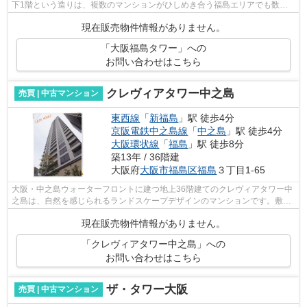
下1階という造りは、複数のマンションがひしめき合う福島エリアでも数少
ないスケールといえるでしょう。竣工は...
現在販売物件情報がありません。
「大阪福島タワー」への
お問い合わせはこちら
クレヴィアタワー中之島
売買 | 中古マンション
東西線
「
新福島
」駅 徒歩4分
京阪電鉄中之島線
「
中之島
」駅 徒歩4分
大阪環状線
「
福島
」駅 徒歩8分
築13年 / 36階建
大阪府
大阪市福島区
福島
３丁目1-65
大阪・中之島ウォーターフロントに建つ地上36階建てのクレヴィアタワー中
之島は、自然を感じられるランドスケープデザインのマンションです。敷地
内に多くの植栽が植えられ、夜になる...
現在販売物件情報がありません。
「クレヴィアタワー中之島」への
お問い合わせはこちら
ザ・タワー大阪
売買 | 中古マンション