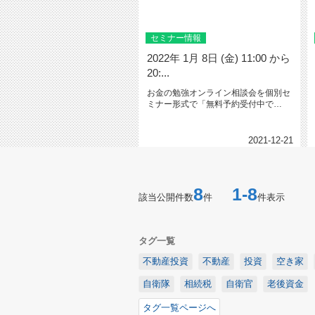
セミナー情報
2022年 1月 8日 (金) 11:00 から
20:...
お金の勉強オンライン相談会を個別セ
ミナー形式で「無料予約受付中で
す。」通常１か月3,000円のオンラ...
2021-12-21
8
1-8
該当公開件数
件
件表示
タグ一覧
不動産投資
不動産
投資
空き家
自衛隊
相続税
自衛官
老後資金
タグ一覧ページへ