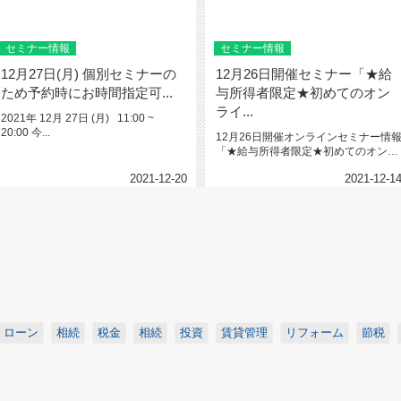
セミナー情報
セミナー情報
12月27日(月) 個別セミナーの
12月26日開催セミナー「★給
ため予約時にお時間指定可...
与所得者限定★初めてのオン
ライ...
2021年 12月 27日 (月) 11:00 ~
20:00 今...
12月26日開催オンラインセミナー情
「★給与所得者限定★初めてのオンラ
インセミナー」★将来のために...
2021-12-20
2021-12-1
ローン
相続
税金
相続
投資
賃貸管理
リフォーム
節税