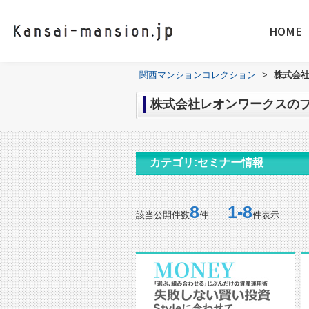
HOME
関西マンションコレクション
>
株式会社
株式会社レオンワークスのブ
カテゴリ:セミナー情報
8
1-8
該当公開件数
件
件表示