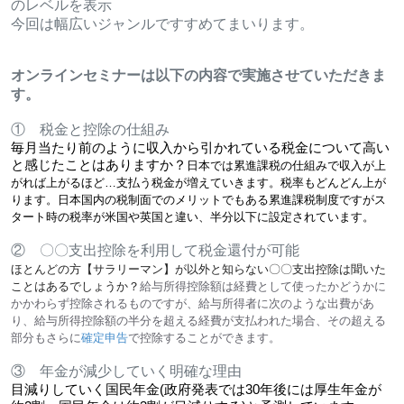
のレベルを表示
今回は幅広いジャンルですすめてまいります。
オンラインセミナーは以下の内容で実施させていただきま
す。
① 税金と控除の仕組み
毎月当たり前のように収入から引かれている税金について高い
と感じたことはありますか？
日本では累進課税の仕組みで収入が上
がれば上がるほど…支払う税金が増えていきます。税率もどんどん上が
ります。日本国内の税制面でのメリットでもある累進課税制度ですがス
タート時の税率が米国や英国と違い、
半分以下に設定されています。
② 〇〇支出控除を利用して税金還付が可能
ほとんどの方【サラリーマン】が以外と知らない〇〇支出控除は聞いた
ことはあるでしょうか？
給与所得控除額は経費として使ったかどうかに
かかわらず控除されるものですが、給与所得者に次のような出費があ
り、給与所得控除額の半分を超える経費が支払われた場合、その超える
部分もさらに
確定申告
で控除することができます。
③ 年金が減少していく明確な理由
目減りしていく国民年金(政府発表では30年後には厚生年金が