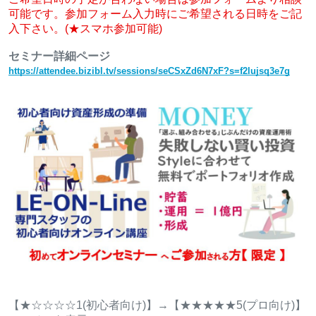
可能です。参加フォーム入力時にご希望される日時をご記
入下さい。(★スマホ参加可能)
セミナー詳細ページ
https://attendee.bizibl.tv/sessions/seCSxZd6N7xF?s=f2lujsq3e7g
【★☆☆☆☆1(初心者向け)】→【★★★★★5(プロ向け)】