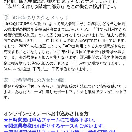
約2割、国民年金は約3割が目減りする)と予測しています。
「私的年金作り
(3階建て部分)
」をこの機会に検討下さい。
④ iDeCoのリスクとメリット
iDeCoは2016年の法改正によって加入者範囲が、公務員などを含む原則
60歳未満の国民年金被保険者にまで広がったため、「誰でも利用できる
老後資産形成制度」として広く知られるようになりました。強力な税制
面での恩典も後押しし、約１8０万人の加入者がすでに利用しています。
そして、2020年の法改正によってiDeCoは利用できる人や期間がさらに
充実することになりました。2022年5月より国民年金被保険者は65歳ま
で、また海外居住者も加入可能となります。運用期間の延長で老後の資
。
金に積み増しで現在未加入の方もスタートしやすい環境となります。
(
iDeCoの掛金は5千円以上、千円単位となります。)
⑤ ご希望者にのみ個別相談
税金と控除を理解してもらい、資産形成の方法について情報提供いたし
ます。あなたのニーズに適したポートフォリオも無料でプレゼント中で
す。
オンラインセミナーへお申込みされる方
★日時変更は申込フォームにて連絡下さい。
★関連業者様はお断りするケースもございます。