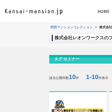
HOME
関西マンションコレクション
>
株式会社
株式会社レオンワークスのブ
タグ:セミナー
10
1-10
該当公開件数
件
件表示