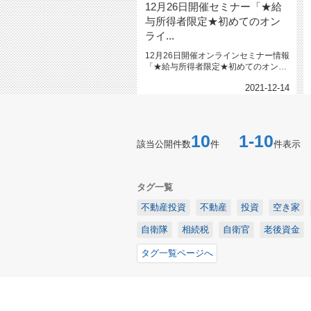
12月26日開催セミナー「★給
与所得者限定★初めてのオン
ライ...
12月26日開催オンラインセミナー情報
「★給与所得者限定★初めてのオンラ
インセミナー」★将来のために...
2021-12-14
10
1-10
該当公開件数
件
件表示
タグ一覧
不動産投資
不動産
投資
空き家
自衛隊
相続税
自衛官
老後資金
タグ一覧ページへ