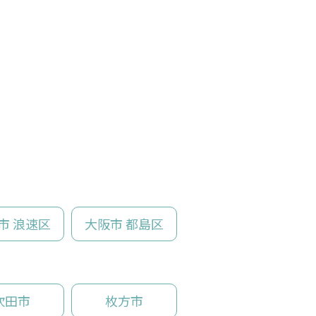
市 浪速区
大阪市 都島区
吹田市
枚方市