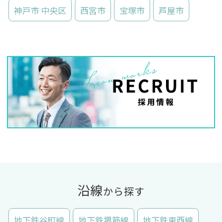
神戸市 中央区
西宮市
宝塚市
芦屋市
沿線
から探す
地下鉄谷町線
地下鉄堺筋線
地下鉄東西線