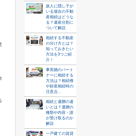
故人に隠し子が
いる場合の不動
産相続はどうな
る？遺産分割に
ついて解説
相続する不動産
の分け方とは？
意
知っておきたい
方法を3つご紹
介！
事実婚のパート
ナーに相続する
合
方法は？相続権
や財産相続時の
注意点...
る
相続と遺贈の違
いとは？遺贈の
種類や内容・誰
が受け取るのか
解説
一戸建ての賃貸