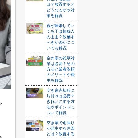
は？放置すると
どうなるかや対
策を解説
親が離婚してい
ても子は相続人
のまま？放棄す
べきか否かにつ
いても解説
空き家の雑草対
策は必要？その
方法と業者依頼
のメリットや費
用も解説
空き家売却時に
片付けは必要？
きれいにする方
か
法やポイントに
ついて解説
空き家で雨漏り
が発生する原因
とは？放置する
考