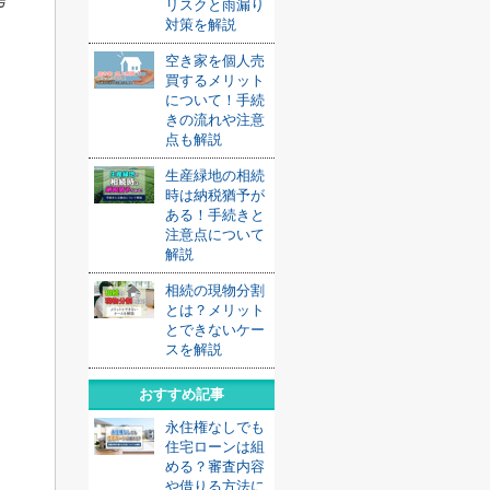
リスクと雨漏り
対策を解説
空き家を個人売
買するメリット
について！手続
きの流れや注意
点も解説
生産緑地の相続
時は納税猶予が
ある！手続きと
注意点について
解説
相続の現物分割
とは？メリット
とできないケー
スを解説
おすすめ記事
永住権なしでも
住宅ローンは組
める？審査内容
や借りる方法に