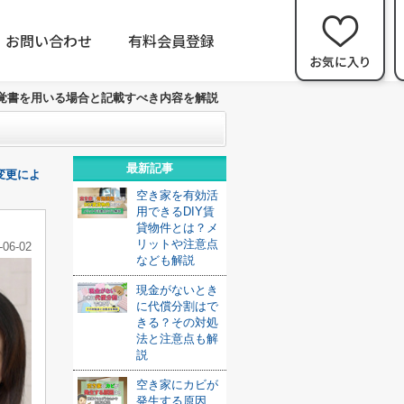
お問い合わせ
有料会員登録
覚書を用いる場合と記載すべき内容を解説
最新記事
変更によ
空き家を有効活
用できるDIY賃
貸物件とは？メ
リットや注意点
-06-02
なども解説
現金がないとき
に代償分割はで
きる？その対処
法と注意点も解
説
空き家にカビが
発生する原因