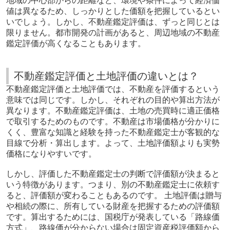
地域の中心部からの距離など、環境や条件によって経済価
値は異なるため、しっかりとした価額を把握しているとい
いでしょう。しかし、不動産鑑定評価は、ずっと同じとは
限りません。都市開発の計画があると、周辺地域の不動産
鑑定評価が高くなることもあります。
不動産鑑定評価と土地評価の違いとは？
不動産鑑定評価と土地評価では、不動産を評価するという
意味では同じです。しかし、それぞれの目的や算出方法が
異なります。不動産鑑定評価は、土地の売買時に適正価格
で取引するためのものです。不動産は市場価格が分かりに
くく、豊富な知識と経験を持った不動産鑑定士が客観的な
目線で分析・算出します。よって、土地評価額よりも実勢
価格になりやすいです。
しかし、評価した不動産鑑定士の判断で評価額が決まると
いう特徴があります。つまり、別の不動産鑑定士に依頼す
ると、評価額が変わることもあるのです。 土地評価は贈与
や相続の際に、所有している財産を把握するための評価額
です。算出するためには、国税庁が発表している「路線価
方式」、路線価が分からない場合は固定資産税評価額から