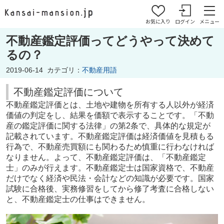
お気に入り
ログイン
メニュー
不動産鑑定評価ってどうやって決めて
るの？
2019-06-14
カテゴリ：
不動産用語
不動産鑑定評価について
不動産鑑定評価とは、土地や建物を所有する人以外が経済
価値の判定をし、結果を価額で表示することです。「不動
産の鑑定評価に関する法律」の第2条で、具体的な規定が
記載されています。不動産鑑定評価は経済価値を見積もる
行為で、不動産売買額にも関わるため慎重に行わなければ
なりません。よって、不動産鑑定評価は、「不動産鑑定
士」のみが行えます。不動産鑑定士は国家資格で、不動産
だけでなく経済や民法・会計などの知識が必要です。国家
試験に合格後、実務修習をしてから修了考査に合格しない
と、不動産鑑定士の仕事はできません。