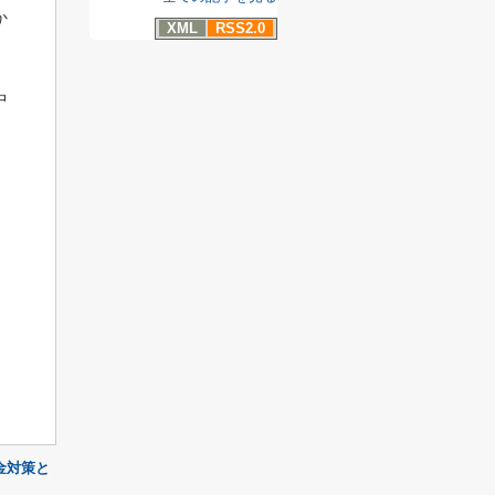
か
XML
RSS2.0
中
金対策と