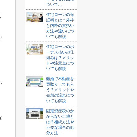
ついて...
住宅ローンの保
く
証料とは？外枠
と内枠の支払い
方法や違いにつ
いても解説
で
住宅ローンのボ
ーナス払いの仕
組みは？メリッ
トや注意点につ
いても解説
離婚で不動産を
い
買取りしてもら
う？メリットや
売却の流れにつ
いても解説
固定資産税のか
からない土地と
な
は？相続方法や
不要な場合の処
分方法...