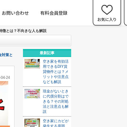
お問い合わせ
有料会員登録
特徴とは？不向きな人も解説
最新記事
金対策と
空き家を有効活
用できるDIY賃
貸物件とは？メ
リットや注意点
-04-24
なども解説
現金がないとき
に代償分割はで
きる？その対処
法と注意点も解
説
空き家にカビが
発生する原因