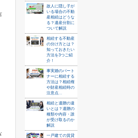
故人に隠し子が
いる場合の不動
言
産相続はどうな
る？遺産分割に
ついて解説
相続する不動産
の分け方とは？
知っておきたい
方法を3つご紹
介！
事実婚のパート
ナーに相続する
方法は？相続権
や財産相続時の
注意点...
相続と遺贈の違
いとは？遺贈の
種類や内容・誰
が受け取るのか
解説
な
一戸建ての賃貸