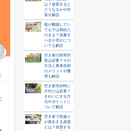
は？放置すると
どうなるかや対
策を解説
親が離婚してい
ても子は相続人
のまま？放棄す
べきか否かにつ
いても解説
空き家の雑草対
策は必要？その
方法と業者依頼
のメリットや費
用も解説
空き家売却時に
片付けは必要？
きれいにする方
に
法やポイントに
ついて解説
空き家で雨漏り
が発生する原因
とは？放置する
考