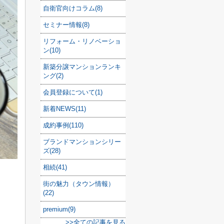
自衛官向けコラム(8)
セミナー情報(8)
リフォーム・リノベーショ
ン(10)
新築分譲マンションランキ
ング(2)
会員登録について(1)
新着NEWS(11)
成約事例(110)
ブランドマンションシリー
ズ(28)
相続(41)
街の魅力（タウン情報）
(22)
premium(9)
。
>>全ての記事を見る