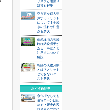
リスクと雨漏り
対策を解説
空き家を個人売
買するメリット
について！手続
きの流れや注意
点も解説
生産緑地の相続
時は納税猶予が
ある！手続きと
注意点について
解説
相続の現物分割
とは？メリット
とできないケー
スを解説
おすすめ記事
永住権なしでも
住宅ローンは組
める？審査内容
や借りる方法に