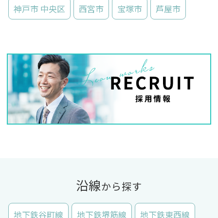
神戸市 中央区
西宮市
宝塚市
芦屋市
沿線
から探す
地下鉄谷町線
地下鉄堺筋線
地下鉄東西線