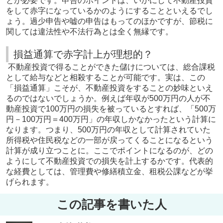
とが必要です。申告のポイントは、いかにして不動産投資
をして赤字になっているかのようにすることといえるでし
ょう。過少申告や嘘の申告はもってのほかですが、節税に
関しては違法性や不法行為とは全く無縁です。
損益通算で赤字計上が理想的？
不動産投資で得ることができた儲けについては、総合課税
として給与などと相殺することが可能です。実は、この
「損益通算」こそが、不動産投資をすることの妙味といえ
るのではないでしょうか。例えば年収が500万円の人が不
動産投資で100万円の損失を被っているとすれば、「500万
円－100万円＝400万円」の年収しかなかったという計算に
なります。つまり、500万円の年収として計算されていた
所得税や住民税などの一部が戻ってくることになるという
計算が成り立つことに。ここでポイントになるのが、どの
ようにして不動産投資での損失を計上するかです。代表的
な経費としては、管理費や修繕積立金、租税公課などが挙
げられます。
この記事を書いた人