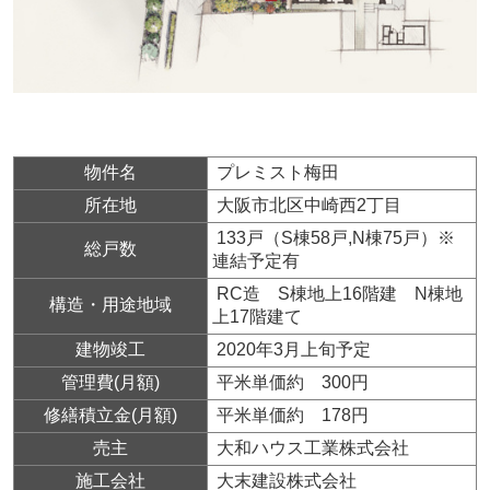
物件名
プレミスト梅田
所在地
大阪市北区中崎西2丁目
133戸（S棟58戸,N棟75戸）※
総戸数
連結予定有
RC造 S棟地上16階建 N棟地
構造・用途地域
上17階建て
建物竣工
2020年3月上旬予定
管理費(月額)
平米単価約 300円
修繕積立金(月額)
平米単価約 178円
売主
大和ハウス工業株式会社
施工会社
大末建設株式会社