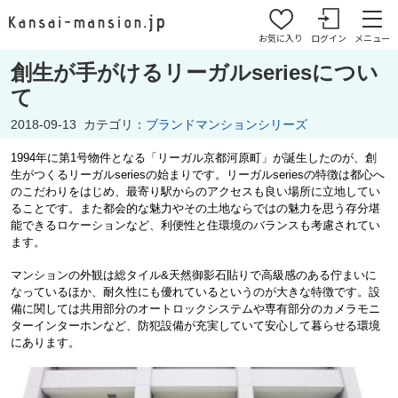
お気に入り
ログイン
メニュー
創生が手がけるリーガルseriesについ
て
2018-09-13
カテゴリ：
ブランドマンションシリーズ
1994年に第1号物件となる「リーガル京都河原町」が誕生したのが、創
生がつくるリーガルseriesの始まりです。リーガルseriesの特徴は都心へ
のこだわりをはじめ、最寄り駅からのアクセスも良い場所に立地してい
ることです。また都会的な魅力やその土地ならではの魅力を思う存分堪
能できるロケーションなど、利便性と住環境のバランスも考慮されてい
ます。
マンションの外観は総タイル&天然御影石貼りで高級感のある佇まいに
なっているほか、耐久性にも優れているというのが大きな特徴です。設
備に関しては共用部分のオートロックシステムや専有部分のカメラモニ
ターインターホンなど、防犯設備が充実していて安心して暮らせる環境
にあります。