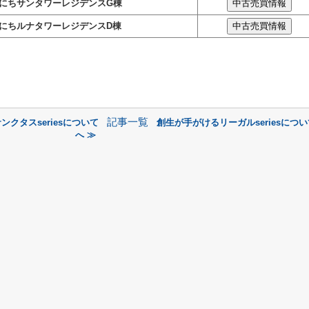
にちサンタワーレジデンスG棟
にちルナタワーレジデンスD棟
記事一覧
クタスseriesについて
創生が手がけるリーガルseriesにつ
へ ≫