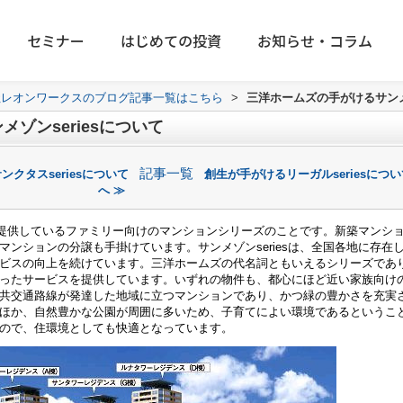
セミナー
はじめての投資
お知らせ・コラム
社レオンワークスのブログ記事一覧はこちら
>
三洋ホームズの手がけるサンメゾ
ゾンseriesについて
記事一覧
クタスseriesについて
創生が手がけるリーガルseriesにつ
へ ≫
ズが提供しているファミリー向けのマンションシリーズのことです。新築マンシ
ンションの分譲も手掛けています。サンメゾンseriesは、全国各地に存在
ビスの向上を続けています。三洋ホームズの代名詞ともいえるシリーズであ
ったサービスを提供しています。いずれの物件も、都心にほど近い家族向け
共交通路線が発達した地域に立つマンションであり、かつ緑の豊かさを充実
ほか、自然豊かな公園が周囲に多いため、子育てによい環境であるというこ
ので、住環境としても快適となっています。