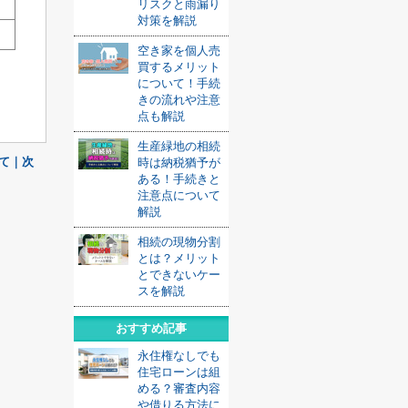
リスクと雨漏り
対策を解説
空き家を個人売
買するメリット
について！手続
きの流れや注意
点も解説
生産緑地の相続
いて｜次
時は納税猶予が
ある！手続きと
注意点について
解説
相続の現物分割
とは？メリット
とできないケー
スを解説
おすすめ記事
永住権なしでも
住宅ローンは組
める？審査内容
や借りる方法に