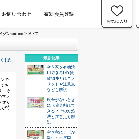
お問い合わせ
有料会員登録
ンseriesについて
最新記事
いて｜次
空き家を有効活
用できるDIY賃
貸物件とは？メ
ョンの
リットや注意点
してお
なども解説
り、そ
のマン
現金がないとき
させて
に代償分割はで
とが特
きる？その対処
法と注意点も解
説
空き家にカビが
発生する原因