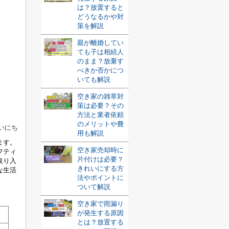
は？放置すると
どうなるかや対
策を解説
親が離婚してい
ても子は相続人
のまま？放棄す
べきか否かにつ
いても解説
空き家の雑草対
策は必要？その
方法と業者依頼
のメリットや費
いにち
用も解説
ます。
空き家売却時に
フティ
片付けは必要？
取り入
きれいにする方
な生活
法やポイントに
ついて解説
空き家で雨漏り
が発生する原因
とは？放置する