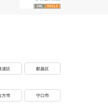
XML
RSS2.0
浪速区
都島区
牧方市
守口市