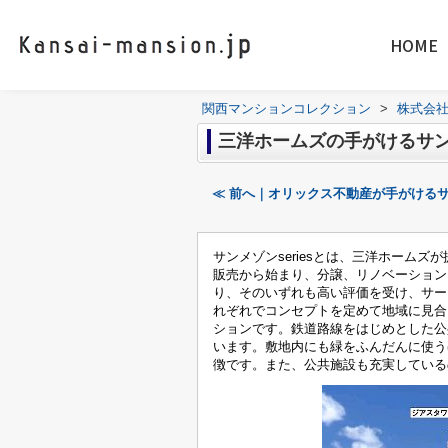
HOME
関西マンションコレクション
>
株式会
三洋ホームズの手がけるサンメ
≪ 前へ｜オリックス不動産が手がけるサン
サンメゾンseriesとは、三洋ホーム
販売から始まり、分譲、リノベーションマ
り、そのいずれも高い評価を受け、サー
れぞれでコンセプトを定めて地域に見合
ションです。鉄道路線をはじめとした公
います。敷地内にも緑をふんだんに使う
徴です。また、公共施設も充実している