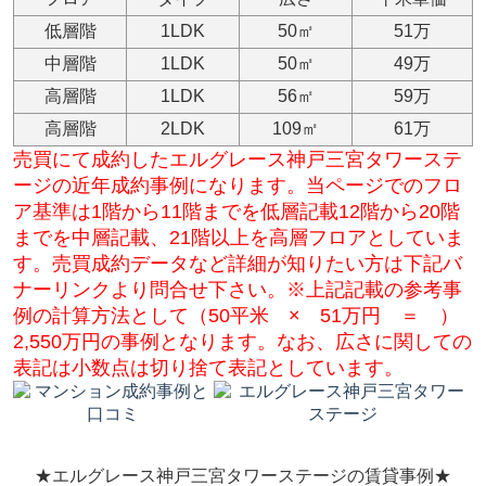
低層階
1LDK
50㎡
51万
中層階
1LDK
50㎡
49万
高層階
1LDK
56㎡
59万
高層階
2LDK
109㎡
61万
売買にて成約したエルグレース神戸三宮タワーステ
ージの近年成約事例になります。当ページでのフロ
ア基準は1階から11階までを低層記載12階から20階
までを中層記載、21階以上を高層フロアとしていま
す。売買成約データなど詳細が知りたい方は下記バ
ナーリンクより問合せ下さい。※上記記載の参考事
例の計算方法として（50平米 × 51
万円 ＝ ）
2,550万円の事例となります。なお、広さに関しての
表記は小数点は切り捨て表記としています。
★エルグレース神戸三宮タワーステージの賃貸事例★