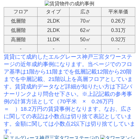
フロア
タイプ
広さ
平米単価
低層階
2LDK
70㎡
0.26万
低層階
2LDK
62㎡
0.31万
高層階
1LDK
50㎡
0.32万
-
-
-
-
賃貸にて成約したエルグレース神戸三宮タワーステ
ージの
近年成約事例になります。当ページでのフロ
ア基準は1階から11階までを低層記載12階から20階
までを中層記載、21階以上を高層フロアとしていま
す。賃貸成約データなど詳細が知りたい方は下記バ
ナーリンクより問合せ下さい。※
上記記載の参考事
例の計算方法として（70平米 × 0.26万円
＝ ）18.2万円の賃貸事例となります。なお、広さ
に関しての表記は小数点は切り捨て表記としていま
す。金額に関しては小数点2以下は切り捨てしていま
す。