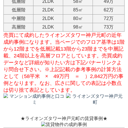
低層階
2LDK
58㎡
49万
低層階
2LDK
85㎡
62万
中層階
2LDK
80㎡
72万
高層階
2LDK
98㎡
73万
売買にて成約したライオンズタワー神戸元町の近年
成約事例になります。当ページでのフロア基準は1階
から12階までを低層記載13階から23階までを中層記
載、24階以上を高層フロアとしています。売買成約
データなど詳細が知りたい方は下記バナーリンクよ
り問合せ下さい。※上記記載の参考事例の計算方法
として（58平米 × 49
万円 ＝ ）2,842万円の事
例となります。なお、広さに関しての表記は小数点
は切り捨て表記としています。
★ライオンズタワー神戸元町の賃貸事例★