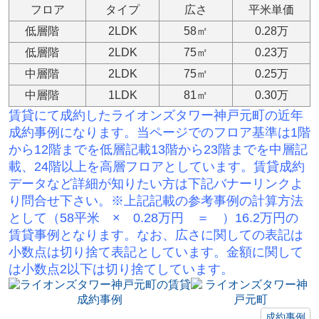
フロア
タイプ
広さ
平米単価
低層階
2LDK
58㎡
0.28万
低層階
2LDK
75㎡
0.23万
中層階
2LDK
75㎡
0.25万
中層階
1LDK
81㎡
0.30万
賃貸にて成約したライオンズタワー神戸元町の
近年
成約事例になります。当ページでのフロア基準は1階
から12階までを低層記載13階から23階までを中層記
載、24階以上を高層フロアとしています。賃貸成約
データなど詳細が知りたい方は下記バナーリンクよ
り問合せ下さい。※
上記記載の参考事例の計算方法
として（58平米 × 0.28万円 ＝ ）16.2万円の
賃貸事例となります。なお、広さに関しての表記は
小数点は切り捨て表記としています。金額に関して
は小数点2以下は切り捨てしています。
成約事例