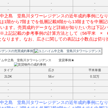
-
-
-
-
-
-
中之島 堂島川タワーレジデンスの近年成約事例にな
は1階から7階までを低層記載8階から13階までを中層記
ています。売買成約データなど詳細が知りたい方は下記
※上記記載の参考事例の計算方法として（56平米 × 6
事例となります。なお、広さに関しての表記は小数点は切り
イム中之島 堂島川タワーレジデンス
賃貸事例★
タイプ
広さ
平米単価
2LDK
56㎡
0.32万
-
-
-
-
-
-
-
-
-
中之島 堂島川タワーレジデンスの
近年成約事例にな