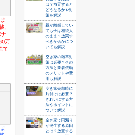
は？放置すると
どうなるかや対
策を解説
りま
親が離婚してい
載、
ても子は相続人
バナ
のまま？放棄す
0
万
べきか否かにつ
いても解説
捨て
空き家の雑草対
策は必要？その
方法と業者依頼
のメリットや費
用も解説
空き家売却時に
片付けは必要？
きれいにする方
法やポイントに
ついて解説
空き家で雨漏り
が発生する原因
りま
とは？放置する