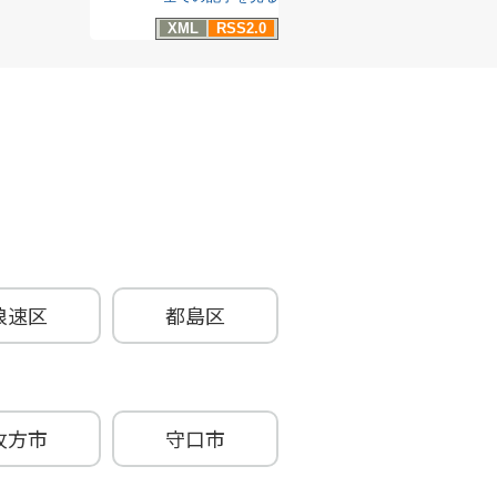
XML
RSS2.0
浪速区
都島区
牧方市
守口市