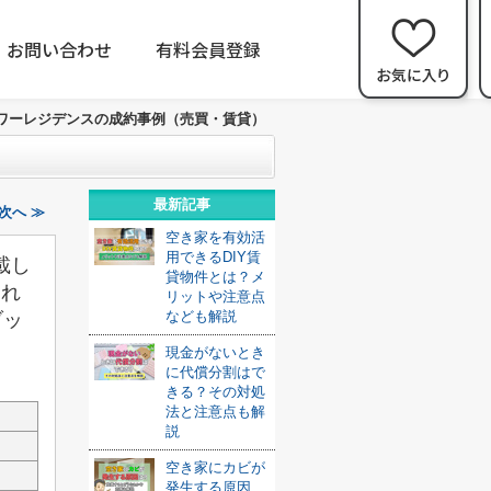
お問い合わせ
有料会員登録
ワーレジデンスの成約事例（売買・賃貸）
最新記事
次へ ≫
空き家を有効活
用できるDIY賃
載し
貸物件とは？メ
され
リットや注意点
なども解説
ブッ
現金がないとき
に代償分割はで
きる？その対処
法と注意点も解
説
空き家にカビが
発生する原因