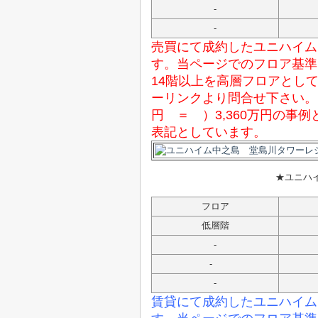
-
-
売買にて成約したユニハイム
す。当ページでのフロア基準
14階以上を高層フロアとし
ーリンクより問合せ下さい。
円 ＝ ）3,360万円の
表記としています。
★ユニハ
フロア
低層階
-
-
-
賃貸にて成約したユニハイム