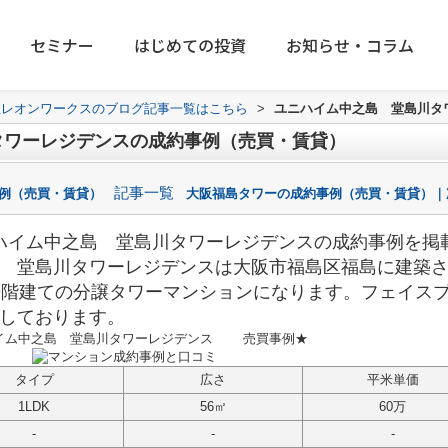
セミナー
はじめての投資
お知らせ・コラム
社レオンワークスのブログ記事一覧はこちら
>
ユニハイム中之島 堂島川タ
タワーレジデンスの成約事例（売買・賃貸）
記事一覧
事例（売買・賃貸）
大阪福島タワーの成約事例（売買・賃貸）｜
ハイム中之島 堂島川タワーレジデンスの成約事例を掲
 堂島川タワーレジデンス
は
大阪市福島区福島に建築
9階建ての分譲タワーマンションになります。フェイス
しております。
イム中之島 堂島川タワーレジデンス
売買事例★
タイプ
広さ
平米単価
1LDK
56㎡
60万
-
-
-