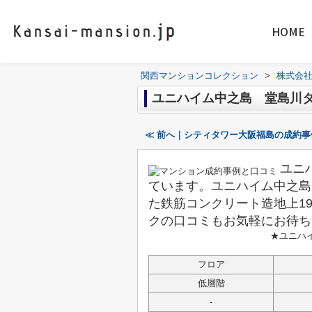
HOME
関西マンションコレクション
>
株式会
ユニハイム中之島 堂島川
≪ 前へ｜シティタワー大阪福島の成約
ユニ
ています。ユニハイム中之島
た鉄筋コンクリート造地上1
クの口コミもお気軽にお待ち
★ユニハ
フロア
低層階
-