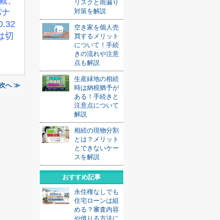
載、
リスクと雨漏り
バナ
対策を解説
32
空き家を個人売
は切
買するメリット
について！手続
きの流れや注意
点も解説
生産緑地の相続
次へ ≫
時は納税猶予が
ある！手続きと
注意点について
解説
相続の現物分割
とは？メリット
とできないケー
スを解説
おすすめ記事
永住権なしでも
住宅ローンは組
める？審査内容
や借りる方法に