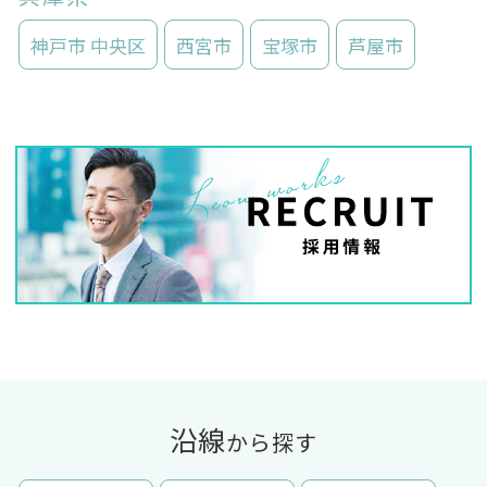
神戸市 中央区
西宮市
宝塚市
芦屋市
沿線
から探す