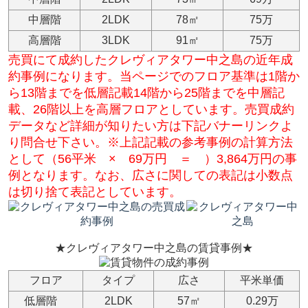
中層階
2LDK
78㎡
75万
高層階
3LDK
91㎡
75万
売買にて成約したクレヴィアタワー中之島の近年成
約事例になります。当ページでのフロア基準は1階か
ら13階までを低層記載14階から25階までを中層記
載、26階以上を高層フロアとしています。売買成約
データなど詳細が知りたい方は下記バナーリンクよ
り問合せ下さい。※上記記載の参考事例の計算方法
として（56平米 × 69万円 ＝ ）3,864万円の事
例となります。なお、広さに関しての表記は小数点
は切り捨て表記としています。
★クレヴィアタワー中之島の賃貸事例★
フロア
タイプ
広さ
平米単価
低層階
2LDK
57㎡
0.29万