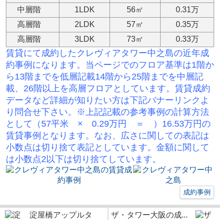
中層階
1LDK
56㎡
0.31万
高層階
2LDK
57㎡
0.35万
高層階
3LDK
73㎡
0.33万
賃貸にて成約したクレヴィアタワー中之島の
近年成
約事例になります。当ページでのフロア基準は1階か
ら13階までを低層記載14階から25階までを中層記
載、26階以上を高層フロアとしています。賃貸成約
データなど詳細が知りたい方は下記バナーリンクよ
り問合せ下さい。※
上記記載の参考事例の計算方法
として（57平米 × 0.29万円 ＝ ）16.53万円の
賃貸事例となります。なお、広さに関しての表記は
小数点は切り捨て表記としています。金額に関して
は小数点2以下は切り捨てしています。
成約事例
淀屋橋アップルタ
ザ・タワー大阪の成...