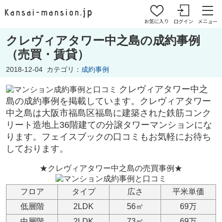
お気に入り
ログイン
メニュー
クレヴィアタワー中之島の成約事例
（売買・賃貸）
2018-12-04
カテゴリ：
成約事例
クレヴィアタワー中之
島の成約事例を掲載しています。
クレヴィアタワー
中之島は
大阪市福島区福島に建築された鉄筋コンク
リート造地上36階建ての分譲タワーマンションにな
ります。フェイスブックの口コミもお気軽にお待ち
しております。
★クレヴィアタワー中之島の売買事例★
フロア
タイプ
広さ
平米単価
低層階
2LDK
56㎡
69万
中層階
2LDK
73㎡
69万