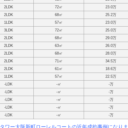
2LDK
72㎡
23.0万
2LDK
68㎡
25.2万
1LDK
57㎡
23.0万
3LDK
72㎡
25.0万
2LDK
68㎡
29.0万
2LDK
63㎡
26.0万
2LDK
68㎡
28.0万
2LDK
71㎡
34.5万
2LDK
61㎡
18.6万
1LDK
57㎡
22.5万
-
LDK
-
㎡
-
万
-
LDK
-
㎡
-
万
-
LDK
-
㎡
-
万
-
LDK
-
㎡
-
万
-
LDK
-
㎡
-
万
タワー大阪新町ローレルコート
の
近年成約事例になり