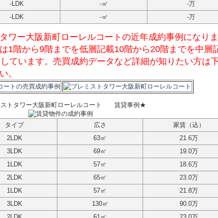
-
LDK
-
㎡
-
万
-
LDK
-
㎡
-
万
タワー大阪新町ローレルコートの近年成約事例になり
は1階から9階までを低層記載10階から20階までを中層
としています。売買成約データなど詳細が知りたい方は
い。
ミストタワー大阪新町ローレルコート
賃貸事例★
タイプ
広さ
家賃（込）
2LDK
63㎡
21.6万
3LDK
69㎡
19.0万
1LDK
57㎡
18.6万
2LDK
65㎡
23.0万
1LDK
57㎡
21.8万
3LDK
130㎡
90.0万
2LDK
61㎡
23.0万