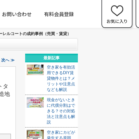
お問い合わせ
有料会員登録
ーレルコートの成約事例（売買・賃貸）
最新記事
次へ ≫
空き家を有効活
用できるDIY賃
貸物件とは？メ
リットや注意点
トタ
なども解説
造地
現金がないとき
に代償分割はで
きる？その対処
法と注意点も解
説
空き家にカビが
発生する原因