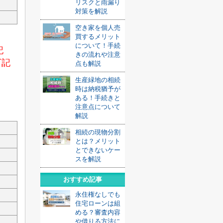
リスクと雨漏り
対策を解説
空き家を個人売
ま
買するメリット
について！手続
記
きの流れや注意
下記
点も解説
生産緑地の相続
時は納税猶予が
ある！手続きと
注意点について
解説
相続の現物分割
とは？メリット
とできないケー
スを解説
おすすめ記事
永住権なしでも
住宅ローンは組
める？審査内容
や借りる方法に