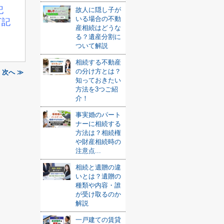
記
故人に隠し子が
いる場合の不動
下記
産相続はどうな
る？遺産分割に
ついて解説
相続する不動産
の分け方とは？
次へ ≫
知っておきたい
方法を3つご紹
介！
事実婚のパート
ナーに相続する
方法は？相続権
や財産相続時の
注意点...
相続と遺贈の違
いとは？遺贈の
種類や内容・誰
が受け取るのか
解説
一戸建ての賃貸