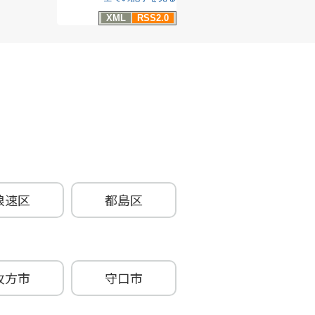
XML
RSS2.0
浪速区
都島区
牧方市
守口市