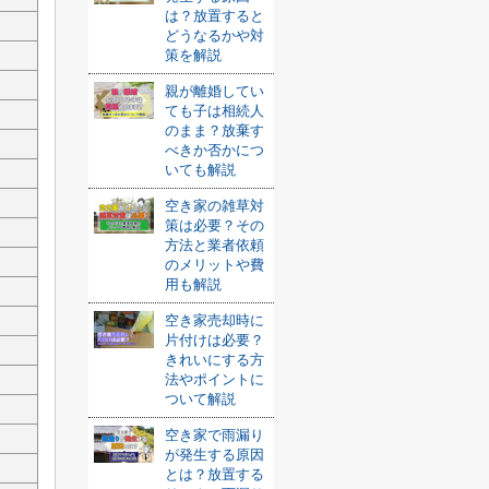
は？放置すると
どうなるかや対
策を解説
親が離婚してい
ても子は相続人
のまま？放棄す
べきか否かにつ
いても解説
空き家の雑草対
策は必要？その
方法と業者依頼
のメリットや費
用も解説
空き家売却時に
片付けは必要？
きれいにする方
法やポイントに
ついて解説
空き家で雨漏り
が発生する原因
とは？放置する