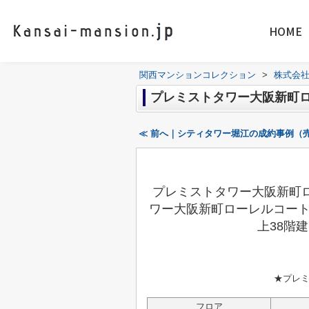
HOME
関西マンションコレクション
>
株式会
プレミストタワー大阪新町
≪ 前へ｜シティタワー堀江の成約事例（
プレミストタワー大阪新町
ワー大阪新町ローレルコー
上38階
★
プレ
フロア