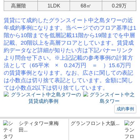
高層階
1LDK
68㎡
0.29万
賃貸にて成約した
グランスイート中之島タワー
の
近
年成約事例になります。当ページでのフロア基準は1
階から10階までを低層記載11階から19階までを中層
記載、20階以上を高層フロアとしています。賃貸成
約データなど詳細が知りたい方は下記バナーリンク
より問合せ下さい。※
上記記載の参考事例の計算方
法として（65平米 × 0.24万円 ＝ ）15.6万円
の賃貸事例となります。なお、広さに関しての表記
は小数点は切り捨て表記としています。金額に関し
ては小数点2以下は切り捨てしています。
成約事例
シティタワー東梅
グランフロント大阪...
田...