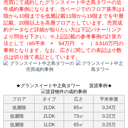
売買にて成約したグランスイート中之島タワーの近
年成約事例になります。当ページでのフロア基準は1
階から10階までを低層記載11階から19階までを中層
記載、20階以上を高層フロアとしています。売買成
約データなど詳細が知りたい方は下記バナーリンク
より問合せ下さい。※上記記載の参考事例の計算方
法として（65平米 × 54万円 ＝ ）3,510万円の
事例となります。なお、広さに関しての表記は小数
点は切り捨て表記としています。
★グランスイート中之島タワー
賃貸事例★
フロア
タイプ
広さ
平米単価
低層階
2LDK
65㎡
0.24万
低層階
2LDK
73㎡
0.22万
低層階
1LDK
65㎡
0.25万