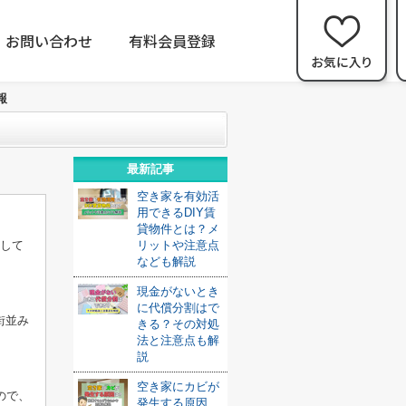
お問い合わせ
有料会員登録
報
最新記事
空き家を有効活
用できるDIY賃
貸物件とは？メ
置して
リットや注意点
なども解説
現金がないとき
に代償分割はで
街並み
きる？その対処
法と注意点も解
説
空き家にカビが
ので、
発生する原因