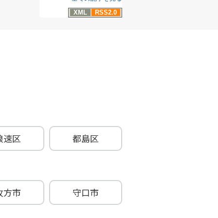
XML
RSS2.0
浪速区
都島区
牧方市
守口市