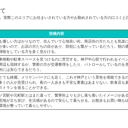
て
。実際このエリアにお住まいされている方やお勤めされている方の口コミと
投稿内容
も優しい方ばかりなので、住んでいて心地良い街。商店街の方たちとも気楽
が多いので、お店の方たちの目があり、防犯にも繋がっているだろう。朝の
掃除をしている方を多く見かける。
車移動や駐車スペースを見つけるのに苦労する。神戸中心部で行われるイベ
周辺も混雑するが、警察の方が交通整理をしたり、パトロールしているのを
的には安心できるだろう。
とても綺麗。メリケンパークにも近く、これぞ神戸という景色を堪能できる
多くの人が見受けられ、夜の一人歩きも不安な要素はあまりない。飲食店も
ストランを巡ることができる。
ノ宮駅や元町駅とはまた違って、繁華街よりも少し落ち着いたイメージがあ
宅地が立ち並び、生活感があるので安心して暮らせる。お散歩もお買い物も
環境が整っていて暮らしやすい。