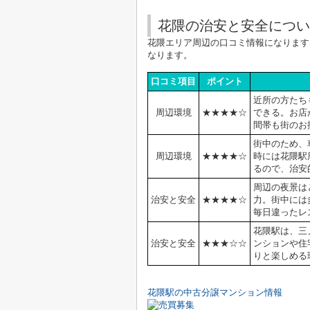
花隈の治安と安全につい
花隈
エリア周辺の口コミ情報になります
なります。
口コミ項目
ポイント
近所の方たち
周辺環境
★★★★☆
できる。お店
間帯も街のお
街中のため、
周辺環境
★★★
★
☆
時には花隈駅
るので、治安
周辺の夜景は
治安と安全
★★★
★
☆
力。街中には
毎日違ったレ
花隈駅は、三
治安と安全
★★★
☆
☆
ンションや住
りと楽しめる
花隈駅の中古分譲マンション情報