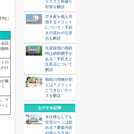
リスクと雨漏り
対策を解説
空き家を個人売
評判に
買するメリット
について！手続
きの流れや注意
点も解説
に会話
生産緑地の相続
通勤時
時は納税猶予が
ある！手続きと
ントの
注意点について
見かけ
解説
相続の現物分割
のが魅
とは？メリット
多く、
とできないケー
スを解説
る。マ
ゆっく
おすすめ記事
永住権なしでも
住宅ローンは組
める？審査内容
や借りる方法に