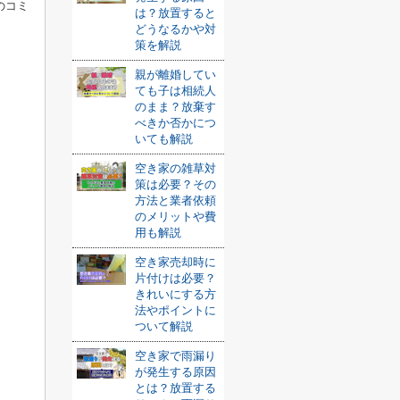
のコミ
は？放置すると
どうなるかや対
策を解説
親が離婚してい
ても子は相続人
のまま？放棄す
べきか否かにつ
いても解説
空き家の雑草対
策は必要？その
方法と業者依頼
のメリットや費
用も解説
空き家売却時に
片付けは必要？
きれいにする方
法やポイントに
ついて解説
空き家で雨漏り
が発生する原因
とは？放置する