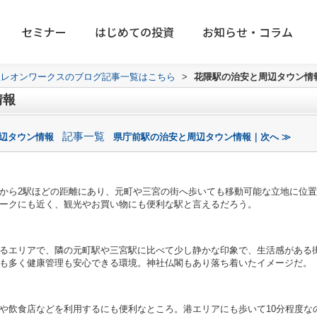
セミナー
はじめての投資
お知らせ・コラム
社レオンワークスのブログ記事一覧はこちら
>
花隈駅の治安と周辺タウン情
情報
記事一覧
周辺タウン情報
県庁前駅の治安と周辺タウン情報｜次へ ≫
から2駅ほどの距離にあり、元町や三宮の街へ歩いても移動可能な立地に位
ークにも近く、観光やお買い物にも便利な駅と言えるだろう。
るエリアで、隣の元町駅や三宮駅に比べて少し静かな印象で、生活感がある
も多く健康管理も安心できる環境。神社仏閣もあり落ち着いたイメージだ。
や飲食店などを利用するにも便利なところ。港エリアにも歩いて10分程度な