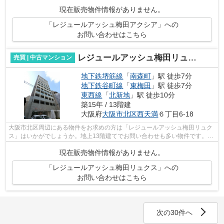
15階建てのイチオシの物件。日常で不...
現在販売物件情報がありません。
「レジュールアッシュ梅田アクシア」への
お問い合わせはこちら
レジュールアッシュ梅田リュクス
売買 | 中古マンション
地下鉄堺筋線
「
南森町
」駅 徒歩7分
地下鉄谷町線
「
東梅田
」駅 徒歩7分
東西線
「
北新地
」駅 徒歩10分
築15年 / 13階建
大阪府
大阪市北区
西天満
６丁目6-18
大阪市北区周辺にある物件をお求めの方は「レジュールアッシュ梅田リュク
ス」はいかがでしょうか。地上13階建てでお問い合わせも多い物件です。築
8年でしっかりとした作りが特徴の物件...
現在販売物件情報がありません。
「レジュールアッシュ梅田リュクス」への
お問い合わせはこちら
次の30件へ