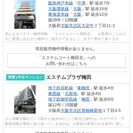
阪急神戸本線
「
中津
」駅 徒歩7分
大阪環状線
「
大阪
」駅 徒歩15分
東海道本線
「
大阪
」駅 徒歩12分
築28年 / 10階建
大阪府
大阪市北区
大淀中
２丁目11-2
気になるイチオシ物件情報：「エステムコート梅田北」。お客様のこだわり
やご要望に合わせた物件のご紹介ができるよう、全力で努めて参ります。
現在販売物件情報がありません。
「エステムコート梅田北」への
お問い合わせはこちら
エステムプラザ梅田
売買 | 中古マンション
地下鉄谷町線
「
東梅田
」駅 徒歩4分
東西線
「
北新地
」駅 徒歩4分
地下鉄御堂筋線
「
梅田
」駅 徒歩8分
築12年 / 15階建
大阪府
大阪市北区
曾根崎新地
１丁目4-5
少し喧騒を離れていて駅から徒歩4分という駅近な物件はいかがですか。不
動産情報を豊富に取り扱っている当社は、お客様が希望される条件に適した
物件のご紹介を致します。当社へはメー...