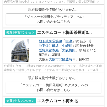
内環境が魅力の中古マンションとなっています。利便性の高い駅近物件で、
駅まで徒歩5分という立地が魅力的です...
現在販売物件情報がありません。
「ジュネーゼ梅田北プラウディア」への
お問い合わせはこちら
エステムコート梅田茶屋町3ネクスタ
売買 | 中古マンション
地下鉄御堂筋線
「
中津
」駅 徒歩5分
地下鉄谷町線
「
中崎町
」駅 徒歩15分
阪急京都本線
「
大阪梅田
」駅 徒歩14分
築7年 / 13階建
大阪府
大阪市北区
豊崎
４丁目6-22
住環境も良好。13階建てのオススメの建物がコチラです。当社は確かな不動
産情報をご提供しております。こだわりやご要望などがあれば、メール又は
お電話にて当社にご連絡下さい。経験...
現在販売物件情報がありません。
「エステムコート梅田茶屋町3ネクスタ」への
お問い合わせはこちら
エステムコート梅田北
売買 | 中古マンション