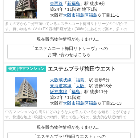
東西線
「
新福島
」駅 徒歩9分
築24年 / 11階建 地下1階
大阪府
大阪市福島区
福島
６丁目11-1
多くの方からご好評頂いているエステムコート梅田リトリーヴのご紹介で
す。買い物もMaxValu EX 西梅田店が近く(306m)にあるので楽々。多くの方
に好評の、駅から徒歩5分に位置する物件...
現在販売物件情報がありません。
「エステムコート梅田リトリーヴ」への
お問い合わせはこちら
エステムプラザ梅田ウエスト
売買 | 中古マンション
大阪環状線
「
福島
」駅 徒歩9分
東海道本線
「
大阪
」駅 徒歩13分
阪神本線
「
福島
」駅 徒歩11分
築22年 / 11階建
大阪府
大阪市福島区
福島
６丁目21-13
中古マンションなら周りにどのような人が住んでいるかも知ることができま
す。快適な地上11階建ての物件。駅まで徒歩9分の、魅力的な駅近物件で
す。ご希望の条件に適した物件をお求めな...
現在販売物件情報がありません。
「エステムプラザ梅田ウエスト」への