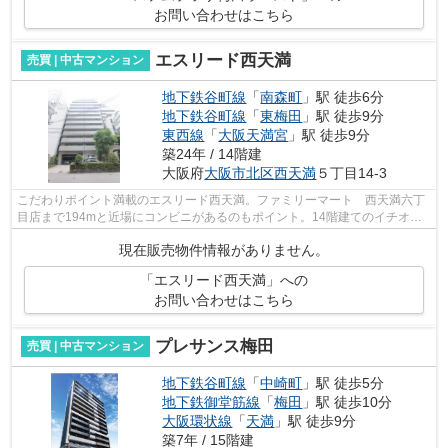
お問い合わせはこちら
エスリード西天満
売買 | 中古マンション
地下鉄谷町線
「
南森町
」駅 徒歩6分
地下鉄谷町線
「
東梅田
」駅 徒歩9分
東西線
「
大阪天満宮
」駅 徒歩9分
築24年 / 14階建
大阪府
大阪市北区
西天満
５丁目14-3
こだわりポイント満載のエスリード西天満。ファミリーマート 西天満六丁
目店まで194mと近場にコンビニがあるのもポイント。14階建てのイチオシ
の物件。徒歩でのアクセスも快適な、6分...
現在販売物件情報がありません。
「エスリード西天満」への
お問い合わせはこちら
プレサンス梅田
売買 | 中古マンション
地下鉄谷町線
「
中崎町
」駅 徒歩5分
地下鉄御堂筋線
「
梅田
」駅 徒歩10分
大阪環状線
「
天満
」駅 徒歩9分
築7年 / 15階建