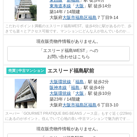
東西線
「
新福島
」駅 徒歩6分
東海道本線
「
大阪
」駅 徒歩14分
築14年 / 14階建
大阪府
大阪市福島区
福島
７丁目9-14
こだわりポイント満載のエスリード福島WEST。徒歩4分に駅があるので、歩
きでも楽々とアクセス可能です。マンションにどんな人が住んでいるのかも
中古マンションなら事前に知れます。20...
現在販売物件情報がありません。
「エスリード福島WEST」への
お問い合わせはこちら
エスリード福島駅前
売買 | 中古マンション
大阪環状線
「
福島
」駅 徒歩2分
阪神本線
「
福島
」駅 徒歩4分
大阪環状線
「
大阪
」駅 徒歩10分
築23年 / 14階建
大阪府
大阪市福島区
福島
６丁目3-10
スーパー「GOURMET PRATIQUE BIG BEANS ノース店」もすぐ近く(229m)
にあるのがポイント。住んでいて心地の良い中古マンションで魅力的です。
地上14階建てでお問い合わせも多い物件です...
現在販売物件情報がありません。