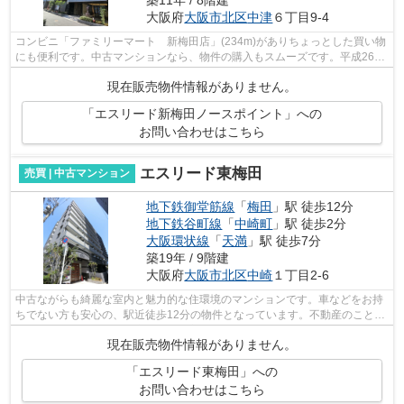
大阪府
大阪市北区
中津
６丁目9-4
コンビニ「ファミリーマート 新梅田店」(234m)がありちょっとした買い物
にも便利です。中古マンションなら、物件の購入もスムーズです。平成26年
9月築の物件となっていますが、室内は...
現在販売物件情報がありません。
「エスリード新梅田ノースポイント」への
お問い合わせはこちら
エスリード東梅田
売買 | 中古マンション
地下鉄御堂筋線
「
梅田
」駅 徒歩12分
地下鉄谷町線
「
中崎町
」駅 徒歩2分
大阪環状線
「
天満
」駅 徒歩7分
築19年 / 9階建
大阪府
大阪市北区
中崎
１丁目2-6
中古ながらも綺麗な室内と魅力的な住環境のマンションです。車などをお持
ちでない方も安心の、駅近徒歩12分の物件となっています。不動産のことで
お悩みなら、地域の不動産情報を豊富...
現在販売物件情報がありません。
「エスリード東梅田」への
お問い合わせはこちら