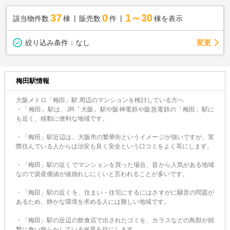
37
0
1～30
該当物件数
棟
販売数
件
棟を表示
変更
絞り込み条件：
なし
梅田駅情報
大阪メトロ「梅田」駅 周辺のマンションを検討している方へ
・「梅田」駅は、JR「大阪」駅や阪神電鉄や阪急電鉄の「梅田」駅に
も近く、移動に便利な地域です。
・「梅田」駅近辺は、大阪市の繁華街というイメージが強いですが、実
際住んでいる人からは治安も良く安全という口コミをよく耳にします。
・「梅田」駅の近くでマンションを買った場合、昔から人気がある地域
なので資産価値が値崩れしにくいと言われることが多いです。
・「梅田」駅の近くを、住まい・住宅にするにはさすがに騒音の問題が
あるため、静かな環境を求める人には難しい地域です。
・「梅田」駅の近辺の飲食店で出されたゴミを、カラスなどの鳥獣が頻
繁に食い散らかしている光景を目にします。