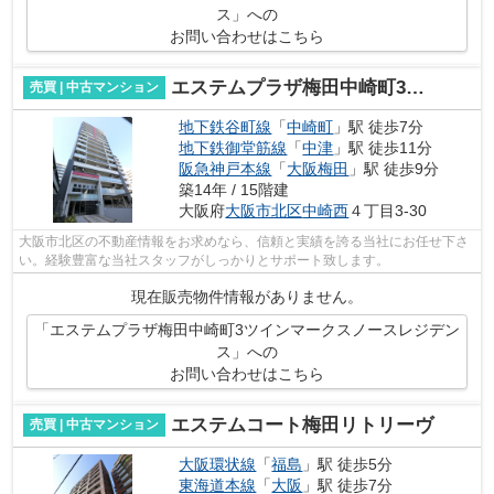
ス」への
お問い合わせはこちら
エステムプラザ梅田中崎町3ツインマークスノースレジデンス
売買 | 中古マンション
地下鉄谷町線
「
中崎町
」駅 徒歩7分
地下鉄御堂筋線
「
中津
」駅 徒歩11分
阪急神戸本線
「
大阪梅田
」駅 徒歩9分
築14年 / 15階建
大阪府
大阪市北区
中崎西
４丁目3-30
大阪市北区の不動産情報をお求めなら、信頼と実績を誇る当社にお任せ下さ
い。経験豊富な当社スタッフがしっかりとサポート致します。
現在販売物件情報がありません。
「エステムプラザ梅田中崎町3ツインマークスノースレジデン
ス」への
お問い合わせはこちら
エステムコート梅田リトリーヴ
売買 | 中古マンション
大阪環状線
「
福島
」駅 徒歩5分
東海道本線
「
大阪
」駅 徒歩7分