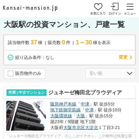
お気に入り
ログイン
メニュー
大阪駅の投資マンション、戸建一覧
37
0
1～30
該当物件数
棟
販売数
件
棟を表示
変更
絞り込み条件：
なし
販売物件のみ
ジュネーゼ梅田北プラウディア
売買 | 中古マンション
阪急神戸本線
「
中津
」駅 徒歩5分
地下鉄御堂筋線
「
中津
」駅 徒歩10分
大阪環状線
「
大阪
」駅 徒歩15分
築23年 / 9階建 地下1階
大阪府
大阪市北区
大淀北
１丁目3-21
「ジュネーゼ梅田北プラウディア」のここがイチオシ。この物件は快適な室