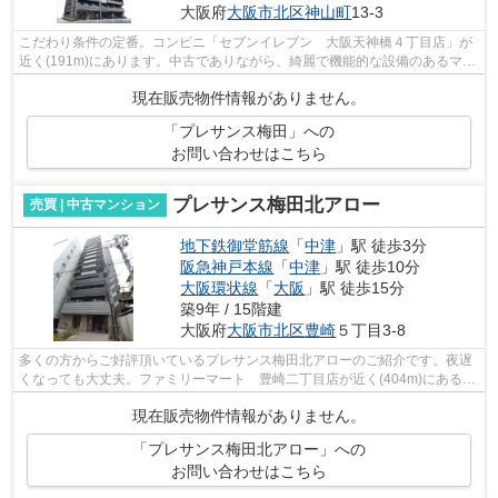
大阪府
大阪市北区
神山町
13-3
こだわり条件の定番。コンビニ「セブンイレブン 大阪天神橋４丁目店」が
近く(191m)にあります。中古でありながら、綺麗で機能的な設備のあるマン
ションです。築浅(築1年)なので、内装...
現在販売物件情報がありません。
「プレサンス梅田」への
お問い合わせはこちら
プレサンス梅田北アロー
売買 | 中古マンション
地下鉄御堂筋線
「
中津
」駅 徒歩3分
阪急神戸本線
「
中津
」駅 徒歩10分
大阪環状線
「
大阪
」駅 徒歩15分
築9年 / 15階建
大阪府
大阪市北区
豊崎
５丁目3-8
多くの方からご好評頂いているプレサンス梅田北アローのご紹介です。夜遅
くなっても大丈夫。ファミリーマート 豊崎二丁目店が近く(404m)にあるの
で急な買い物に困りにくい立地です。...
現在販売物件情報がありません。
「プレサンス梅田北アロー」への
お問い合わせはこちら