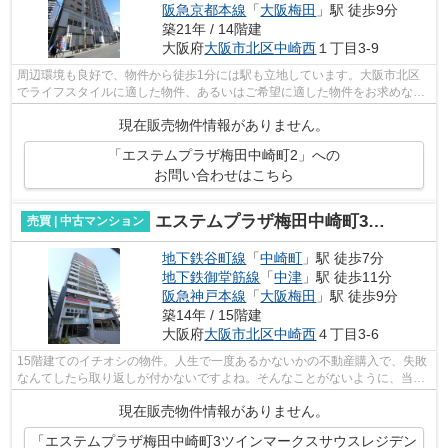
阪急京都本線
「
大阪梅田
」駅 徒歩9分
築21年 / 14階建
大阪府
大阪市北区
中崎西
１丁目3-9
周辺環境も良好で、物件から徒歩1分には駅も立地しています。大阪市北区
でライフスタイルに適した物件、あるいはご希望に適した物件をお求めな
ら、信頼と実績のある当社にお任せ下さい...
現在販売物件情報がありません。
「エステムプラザ梅田中崎町2」への
お問い合わせはこちら
エステムプラザ梅田中崎町3ツインマークスサウスレジデンス
売買 | 中古マンション
地下鉄谷町線
「
中崎町
」駅 徒歩7分
地下鉄御堂筋線
「
中津
」駅 徒歩11分
阪急神戸本線
「
大阪梅田
」駅 徒歩9分
築14年 / 15階建
大阪府
大阪市北区
中崎西
４丁目3-6
15階建てのイチオシの物件。人生で一度あるかないかの不動産購入で、失敗
なんてしたら取り返しが付かないですよね。そんなことがないように、当社
の経験豊富なスタッフがしっかりとサ...
現在販売物件情報がありません。
「エステムプラザ梅田中崎町3ツインマークスサウスレジデン