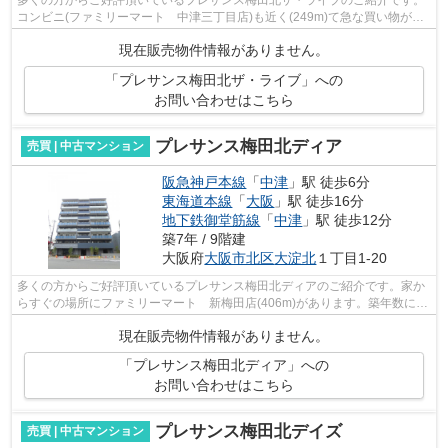
コンビニ(ファミリーマート 中津三丁目店)も近く(249m)て急な買い物があ
った時にも便利です。徒歩4分に駅のあ...
現在販売物件情報がありません。
「プレサンス梅田北ザ・ライブ」への
お問い合わせはこちら
プレサンス梅田北ディア
売買 | 中古マンション
阪急神戸本線
「
中津
」駅 徒歩6分
東海道本線
「
大阪
」駅 徒歩16分
地下鉄御堂筋線
「
中津
」駅 徒歩12分
築7年 / 9階建
大阪府
大阪市北区
大淀北
１丁目1-20
多くの方からご好評頂いているプレサンス梅田北ディアのご紹介です。家か
らすぐの場所にファミリーマート 新梅田店(406m)があります。築年数にも
こだわりのある方、コチラは令和元年5...
現在販売物件情報がありません。
「プレサンス梅田北ディア」への
お問い合わせはこちら
プレサンス梅田北デイズ
売買 | 中古マンション