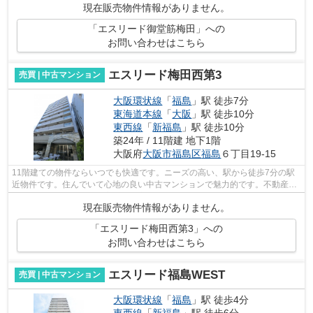
現在販売物件情報がありません。
「エスリード御堂筋梅田」への
お問い合わせはこちら
エスリード梅田西第3
売買 | 中古マンション
大阪環状線
「
福島
」駅 徒歩7分
東海道本線
「
大阪
」駅 徒歩10分
東西線
「
新福島
」駅 徒歩10分
築24年 / 11階建 地下1階
大阪府
大阪市福島区
福島
６丁目19-15
11階建ての物件ならいつでも快適です。ニーズの高い、駅から徒歩7分の駅
近物件です。住んでいて心地の良い中古マンションで魅力的です。不動産を
購入するなら、利便性の高い大阪市福島...
現在販売物件情報がありません。
「エスリード梅田西第3」への
お問い合わせはこちら
エスリード福島WEST
売買 | 中古マンション
大阪環状線
「
福島
」駅 徒歩4分