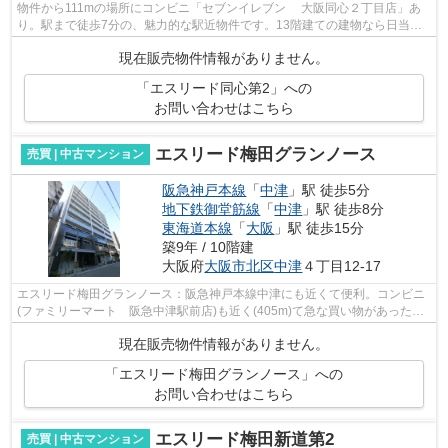
物件から111mの場所にコンビニ「セブンイレブン 大阪同心２丁目店」あ
り。駅まで徒歩7分の、魅力的な駅近物件です。13階建ての建物なら日当た
りがベスト。中古でありながら、室内も...
現在販売物件情報がありません。
「エスリード同心第2」への
お問い合わせはこちら
エスリード梅田グランノース
売買 | 中古マンション
阪急神戸本線
「
中津
」駅 徒歩5分
地下鉄御堂筋線
「
中津
」駅 徒歩8分
東海道本線
「
大阪
」駅 徒歩15分
築9年 / 10階建
大阪府
大阪市北区
中津
４丁目12-17
エスリード梅田グランノース：阪急神戸本線中津にも近くて便利。コンビニ
(ファミリーマート 阪急中津駅前店)も近く(405m)て急な買い物があった時
にも便利です。中古でありながら、室...
現在販売物件情報がありません。
「エスリード梅田グランノース」への
お問い合わせはこちら
エスリード梅田新道第2
売買 | 中古マンション