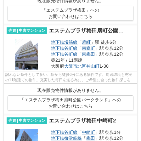
現在販売物件情報がありません。
「エステムプラザ梅田」への
お問い合わせはこちら
エステムプラザ梅田扇町公園パークランド
売買 | 中古マンション
地下鉄堺筋線
「
扇町
」駅 徒歩6分
地下鉄谷町線
「
南森町
」駅 徒歩12分
地下鉄谷町線
「
東梅田
」駅 徒歩12分
築21年 / 11階建
大阪府
大阪市北区
神山町
1-30
譲れない条件として多い、駅から徒歩6分にある物件です。周辺環境も充実
の11階建ての物件。充実した毎日を送る為に、ご希望に合った物件探しを当
社におまかせください。誠心誠意を持っ...
現在販売物件情報がありません。
「エステムプラザ梅田扇町公園パークランド」への
お問い合わせはこちら
エステムプラザ梅田中崎町2
売買 | 中古マンション
地下鉄谷町線
「
中崎町
」駅 徒歩1分
地下鉄御堂筋線
「
梅田
」駅 徒歩12分