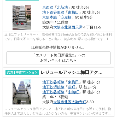
東西線
「
北新地
」駅 徒歩6分
地下鉄谷町線
「
東梅田
」駅 徒歩8分
京阪本線
「
淀屋橋
」駅 徒歩9分
築26年 / 11階建
大阪府
大阪市北区
西天満
４丁目11-5
近場にファミリーマート 曽根崎商店(289m)があるので急な買い物にも便利
です。日常で不自由を感じることの無い、徒歩6分に駅のある物件です。11
階建ての物件で周辺環境も良いです。中...
現在販売物件情報がありません。
「エスリード梅田新道第2」への
お問い合わせはこちら
レジュールアッシュ梅田アクシア
売買 | 中古マンション
地下鉄谷町線
「
東梅田
」駅 徒歩6分
地下鉄堺筋線
「
扇町
」駅 徒歩7分
地下鉄谷町線
「
中崎町
」駅 徒歩6分
築11年 / 15階建
大阪府
大阪市北区
太融寺町
3-30
レジュールアッシュ梅田アクシア：地下鉄谷町線東梅田にも近くて便利。物
件購入まで煩わしい打ち合わせが少ないのも、中古マンションの利点です。