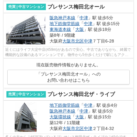
プレサンス梅田北オール
売買 | 中古マンション
阪急神戸本線
「
中津
」駅 徒歩5分
地下鉄御堂筋線
「
中津
」駅 徒歩15分
東海道本線
「
大阪
」駅 徒歩18分
築8年 / 9階建
大阪府
大阪市北区
中津
７丁目6-28
近くにはライフ大淀中店(459m)があるので安心。中古でありながら、綺麗で
機能的な設備のあるマンションです。物件から5分歩くだけで駅にもアクセ
スできる。快適な周辺環境。2017年11月...
現在販売物件情報がありません。
「プレサンス梅田北オール」への
お問い合わせはこちら
プレサンス梅田北ザ・ライブ
売買 | 中古マンション
地下鉄御堂筋線
「
中津
」駅 徒歩4分
阪急神戸本線
「
中津
」駅 徒歩5分
大阪環状線
「
大阪
」駅 徒歩15分
築12年 / 11階建
大阪府
大阪市北区
中津
２丁目4-32
多くの方からご好評頂いているプレサンス梅田北ザ・ライブのご紹介です。