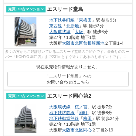
エスリード堂島
売買 | 中古マンション
地下鉄谷町線
「
東梅田
」駅 徒歩9分
東西線
「
北新地
」駅 徒歩3分
大阪環状線
「
大阪
」駅 徒歩6分
築27年 / 13階建 地下1階
大阪府
大阪市北区
曾根崎新地
２丁目1-4
多くの方からご好評頂いているエスリード堂島のご紹介です。最寄りのスー
パー「KOHYO 堀江店」まで231mとすぐ近くにあるのもポイントです。コス
トも抑えることができる中古マンション...
現在販売物件情報がありません。
「エスリード堂島」への
お問い合わせはこちら
エスリード同心第2
売買 | 中古マンション
大阪環状線
「
桜ノ宮
」駅 徒歩7分
地下鉄堺筋線
「
扇町
」駅 徒歩8分
地下鉄御堂筋線
「
梅田
」駅 徒歩24分
築27年 / 13階建 地下1階
大阪府
大阪市北区
同心
２丁目2-19