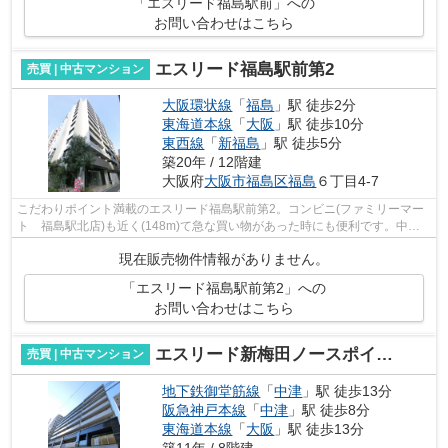
「エスリード福島駅前」への
お問い合わせはこちら
エスリード福島駅前第2
売買 | 中古マンション
大阪環状線
「
福島
」駅 徒歩2分
東海道本線
「
大阪
」駅 徒歩10分
東西線
「
新福島
」駅 徒歩5分
築20年 / 12階建
大阪府
大阪市福島区
福島
６丁目4-7
こだわりポイント満載のエスリード福島駅前第2。コンビニ(ファミリーマー
ト 福島駅北店)も近く(148m)て急な買い物があった時にも便利です。中古
でありながら、綺麗で機能的な設備のあ...
現在販売物件情報がありません。
「エスリード福島駅前第2」への
お問い合わせはこちら
エスリード新梅田ノースポイント
売買 | 中古マンション
地下鉄御堂筋線
「
中津
」駅 徒歩13分
阪急神戸本線
「
中津
」駅 徒歩8分
東海道本線
「
大阪
」駅 徒歩13分
築11年 / 8階建