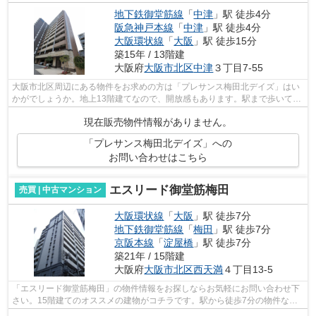
地下鉄御堂筋線
「
中津
」駅 徒歩4分
阪急神戸本線
「
中津
」駅 徒歩4分
大阪環状線
「
大阪
」駅 徒歩15分
築15年 / 13階建
大阪府
大阪市北区
中津
３丁目7-55
大阪市北区周辺にある物件をお求めの方は「プレサンス梅田北デイズ」はい
かがでしょうか。地上13階建てなので、開放感もあります。駅まで歩いてア
クセスできる、徒歩4分に立地する物件...
現在販売物件情報がありません。
「プレサンス梅田北デイズ」への
お問い合わせはこちら
エスリード御堂筋梅田
売買 | 中古マンション
大阪環状線
「
大阪
」駅 徒歩7分
地下鉄御堂筋線
「
梅田
」駅 徒歩7分
京阪本線
「
淀屋橋
」駅 徒歩7分
築21年 / 15階建
大阪府
大阪市北区
西天満
４丁目13-5
「エスリード御堂筋梅田」の物件情報をお探しならお気軽にお問い合わせ下
さい。15階建てのオススメの建物がコチラです。駅から徒歩7分の物件なら
すぐにどこへでも遊びに行けますね。コ...