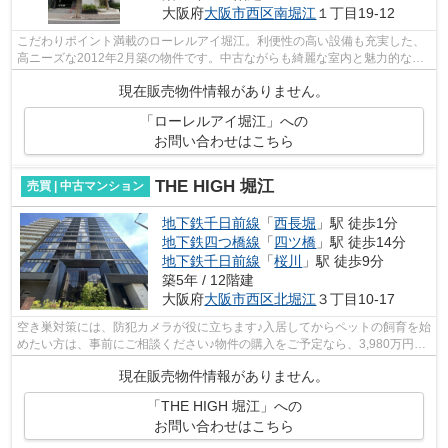
大阪府
大阪市西区
南堀江
１丁目19-12
こだわりポイント満載のローレルアイ堀江。利便性の高い設備も充実した、
高ニーズな2012年2月築の物件です。中古ながらも綺麗な室内と魅力的な住
環境のマンションです。14階建てで街並...
現在販売物件情報がありません。
「ローレルアイ堀江」への
お問い合わせはこちら
THE HIGH 堀江
売買 | 中古マンション
地下鉄千日前線
「
西長堀
」駅 徒歩1分
地下鉄四つ橋線
「
四ツ橋
」駅 徒歩14分
地下鉄千日前線
「
桜川
」駅 徒歩9分
築5年 / 12階建
大阪府
大阪市西区
北堀江
３丁目10-17
空き巣対策には、防犯カメラが役に立ちます♪入居してからペットの飼育を始
めたい方は、事前にご相談ください♪物件の購入をご予定なら、3,980万円の
こちらの物件♪地上12階建てなので、...
現在販売物件情報がありません。
「THE HIGH 堀江」への
お問い合わせはこちら