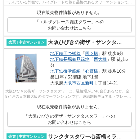
ールしている外観で、ハイグレードな趣と品格のあるタワーマンションで
す。 緑に囲まれた敷地内にそびえ、エン...
現在販売物件情報がありません。
「エルザグレース堀江タワー」への
お問い合わせはこちら
大阪ひびきの街ザ・サンクタスタワー
売買 | 中古マンション
地下鉄四つ橋線
「
四ツ橋
」駅 徒歩6分
地下鉄長堀鶴見緑地
「
西大橋
」駅 徒歩5
分
地下鉄御堂筋線
「
心斎橋
」駅 徒歩10分
築11年 / 53階建 地下1階
大阪府
大阪市西区
新町
１丁目14-21
大阪ひびきの街ザ・サンクタスタワーは、駐輪場が1748台分あるなど、全
874戸の日本最大級のタワーマンションです。連結制振デュアル・フレー
ム・システムが採用された耐震性の高さが特...
現在販売物件情報がありません。
「大阪ひびきの街ザ・サンクタスタワー」への
お問い合わせはこちら
サンクタスタワー心斎橋ミラノ・グランデ
売買 | 中古マンション