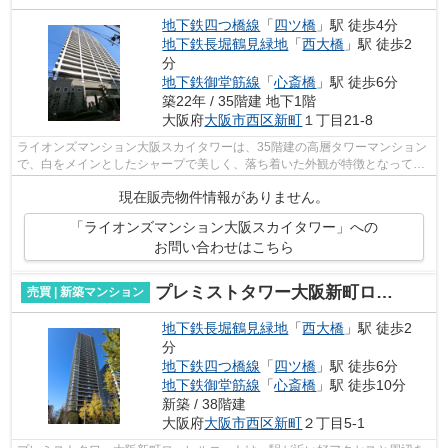
地下鉄四つ橋線
「
四ツ橋
」駅 徒歩4分
地下鉄長堀鶴見緑地
「
西大橋
」駅 徒歩2
分
地下鉄御堂筋線
「
心斎橋
」駅 徒歩6分
築22年 / 35階建 地下1階
大阪府
大阪市西区
新町
１丁目21-8
ライオンズマンション大阪スカイタワーは、35階建の高層タワーマンション
で、白をメインとしたシャープで美しく、落ち着いた外観が特徴となってい
ます。重厚な雰囲気のエントランスを...
現在販売物件情報がありません。
「ライオンズマンション大阪スカイタワー」への
お問い合わせはこちら
プレミストタワー大阪新町ローレルコート
売買 | 新築マンション
地下鉄長堀鶴見緑地
「
西大橋
」駅 徒歩2
分
地下鉄四つ橋線
「
四ツ橋
」駅 徒歩6分
地下鉄御堂筋線
「
心斎橋
」駅 徒歩10分
新築 / 38階建
大阪府
大阪市西区
新町
２丁目5-1