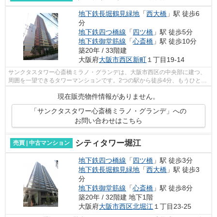
地下鉄長堀鶴見緑地
「
西大橋
」駅 徒歩6
分
地下鉄四つ橋線
「
四ツ橋
」駅 徒歩5分
地下鉄御堂筋線
「
心斎橋
」駅 徒歩10分
築20年 / 33階建
大阪府
大阪市西区
新町
１丁目19-14
サンクタスタワー心斎橋ミラノ・グランデは、大阪市西区の中央部に建つ、
周囲を一望できるタワーマンションです。2つの駅から徒歩4分、もうひとつ
の駅からは徒歩10分、加えて主要幹線...
現在販売物件情報がありません。
「サンクタスタワー心斎橋ミラノ・グランデ」への
お問い合わせはこちら
シティタワー堀江
売買 | 中古マンション
地下鉄四つ橋線
「
四ツ橋
」駅 徒歩3分
地下鉄長堀鶴見緑地
「
西大橋
」駅 徒歩3
分
地下鉄御堂筋線
「
心斎橋
」駅 徒歩8分
築20年 / 32階建 地下1階
大阪府
大阪市西区
北堀江
１丁目23-25