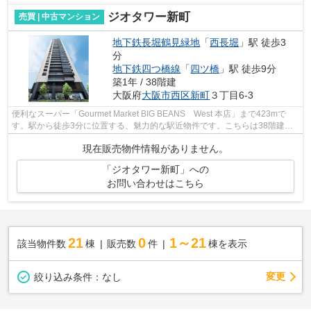
ジオタワー新町
売買 | 中古マンション
地下鉄長堀鶴見緑地
「
西長堀
」駅 徒歩3
分
地下鉄四つ橋線
「
四ツ橋
」駅 徒歩9分
築1年 / 38階建
大阪府
大阪市西区
新町
３丁目6-3
便利なスーパー「Gourmet Market BIG BEANS West 本店」まで423mで
す。駅から徒歩3分に位置する、魅力的な駅近物件です。こちらは38階建て
の建物です。こちらは、2025年2月築の物件で...
現在販売物件情報がありません。
「ジオタワー新町」への
お問い合わせはこちら
21
0
1～21
該当物件数
棟
販売数
件
棟を表示
変更
絞り込み条件：
なし