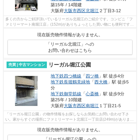
築15年 / 14階建
大阪府
大阪市西区
北堀江
２丁目3-12
多くの方からご好評頂いているリーガル北堀江のご紹介です。コンビニ「フ
ァミリーマート南堀江店」(152m)がありちょっとした買い物にも便利です。
物件購入まで煩わしい打ち合わせが少...
現在販売物件情報がありません。
「リーガル北堀江」への
お問い合わせはこちら
リーガル堀江公園
売買 | 中古マンション
地下鉄四つ橋線
「
四ツ橋
」駅 徒歩4分
地下鉄長堀鶴見緑地
「
西大橋
」駅 徒歩5
分
地下鉄御堂筋線
「
心斎橋
」駅 徒歩9分
築25年 / 10階建
大阪府
大阪市西区
南堀江
１丁目21-5
「リーガル堀江公園」の物件情報をお探しならお気軽にお問い合わせ下さ
い。家からすぐの場所にファミリーマート北堀江一丁目店(249m)がありま
す。中古マンションなら周りにどのような...
現在販売物件情報がありません。
「リーガル堀江公園」への