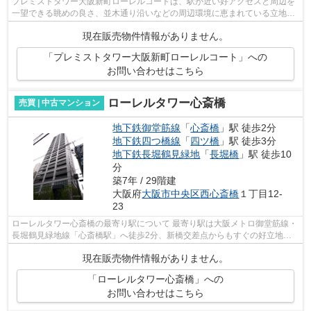
プレミストタワー大阪新町ローレルコートは、駅が近い好アクセスと周辺を
一望できる眺めの良さ、並木通り沿いなどの周辺環境に恵まれている立地が
最大のポイントです。 立地環境が良い...
現在販売物件情報がありません。
「プレミストタワー大阪新町ローレルコート」への
お問い合わせはこちら
ローレルタワー心斎橋
売買 | 中古マンション
地下鉄御堂筋線
「
心斎橋
」駅 徒歩2分
地下鉄四つ橋線
「
四ツ橋
」駅 徒歩3分
地下鉄長堀鶴見緑地
「
長堀橋
」駅 徒歩10
分
築7年 / 29階建
大阪府
大阪市中央区
西心斎橋
１丁目12-
23
ローレルタワー心斎橋の最寄り駅について 最寄り駅は大阪メトロ御堂筋線・
長堀鶴見緑地線「心斎橋駅」へ徒歩2分、新橋交差点からもすぐの好立地に
なります。四つ橋線「四ツ橋駅」へも...
現在販売物件情報がありません。
「ローレルタワー心斎橋」への
お問い合わせはこちら