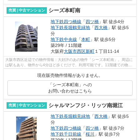
シーズ本町南
売買 | 中古マンション
地下鉄四つ橋線
「
四ツ橋
」駅 徒歩4分
地下鉄長堀鶴見緑地
「
西大橋
」駅 徒歩5
分
地下鉄中央線
「
本町
」駅 徒歩5分
築29年 / 11階建
大阪府
大阪市西区
新町
１丁目11-14
大阪市西区近辺での物件情報：大好評のあの物件「シーズ本町南」。周辺に
は駅もあり、物件から4分ほど歩くだけで、利用可能です。11階建ての物件
で周辺環境も良いです。コストも抑える...
現在販売物件情報がありません。
「シーズ本町南」への
お問い合わせはこちら
シャルマンフジ・リッツ南堀江
売買 | 中古マンション
地下鉄長堀鶴見緑地
「
西大橋
」駅 徒歩5
分
地下鉄四つ橋線
「
四ツ橋
」駅 徒歩7分
地下鉄千日前線
「
桜川
」駅 徒歩7分