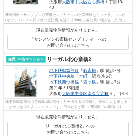
大阪府
大阪市中央区
西心斎橋
１丁目10-
40
新着情報：サンメゾン心斎橋セレブリティの空室情報ならコチラ。コンビニ
(セブンイレブン 四ツ橋北堀江店)も近く(298m)て急な買い物があった時にも
便利です。日当たりが良い18階建ての...
現在販売物件情報がありません。
「サンメゾン心斎橋セレブリティ」への
お問い合わせはこちら
リーガル北心斎橋2
売買 | 中古マンション
地下鉄御堂筋線
「
心斎橋
」駅 徒歩7分
地下鉄中央線
「
本町
」駅 徒歩5分
地下鉄四つ橋線
「
四ツ橋
」駅 徒歩7分
築21年 / 15階建
大阪府
大阪市中央区
南久宝寺町
４丁目6-6
地下鉄御堂筋線心斎橋駅周辺物件：リーガル北心斎橋2。身近に人を感じる
ことができる中古マンションです。日当たりが良い15階建ての建物です。ニ
ーズの高い、駅から徒歩7分の駅近物件...
現在販売物件情報がありません。
「リーガル北心斎橋2」への
お問い合わせはこちら