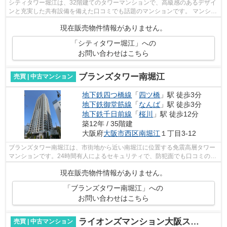
シティタワー堀江は、32階建てのタワーマンションで、高級感のあるデザイ
ンと充実した共有設備を備えた口コミでも話題のマンションです。 マンショ
ンから最寄り駅まで徒歩3分という優...
現在販売物件情報がありません。
「シティタワー堀江」への
お問い合わせはこちら
ブランズタワー南堀江
売買 | 中古マンション
地下鉄四つ橋線
「
四ツ橋
」駅 徒歩3分
地下鉄御堂筋線
「
なんば
」駅 徒歩3分
地下鉄千日前線
「
桜川
」駅 徒歩12分
築12年 / 35階建
大阪府
大阪市西区
南堀江
１丁目3-12
ブランズタワー南堀江は、市街地から近い南堀江に位置する免震高層タワー
マンションです。24時間有人によるセキュリティで、防犯面でも口コミの評
価が高いものが多いです。トリプルセ...
現在販売物件情報がありません。
「ブランズタワー南堀江」への
お問い合わせはこちら
ライオンズマンション大阪スカイタワー
売買 | 中古マンション