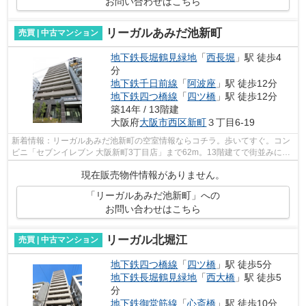
お問い合わせはこちら
リーガルあみだ池新町
売買 | 中古マンション
地下鉄長堀鶴見緑地
「
西長堀
」駅 徒歩4
分
地下鉄千日前線
「
阿波座
」駅 徒歩12分
地下鉄四つ橋線
「
四ツ橋
」駅 徒歩12分
築14年 / 13階建
大阪府
大阪市西区
新町
３丁目6-19
新着情報：リーガルあみだ池新町の空室情報ならコチラ。歩いてすぐ。コン
ビニ「セブンイレブン 大阪新町3丁目店」まで62m。13階建てで街並みにも
合ったおすすめの物件です。中古マンシ...
現在販売物件情報がありません。
「リーガルあみだ池新町」への
お問い合わせはこちら
リーガル北堀江
売買 | 中古マンション
地下鉄四つ橋線
「
四ツ橋
」駅 徒歩5分
地下鉄長堀鶴見緑地
「
西大橋
」駅 徒歩5
分
地下鉄御堂筋線
「
心斎橋
」駅 徒歩10分