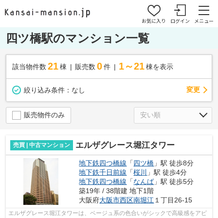
お気に入り
ログイン
メニュー
四ツ橋駅のマンション一覧
21
0
1～21
該当物件数
棟
販売数
件
棟を表示
変更
絞り込み条件：
なし
販売物件のみ
エルザグレース堀江タワー
売買 | 中古マンション
地下鉄四つ橋線
「
四ツ橋
」駅 徒歩8分
地下鉄千日前線
「
桜川
」駅 徒歩4分
地下鉄四つ橋線
「
なんば
」駅 徒歩5分
築19年 / 38階建 地下1階
大阪府
大阪市西区
南堀江
１丁目26-15
エルザグレース堀江タワーは、ベージュ系の色合いがシックで高級感をアピ