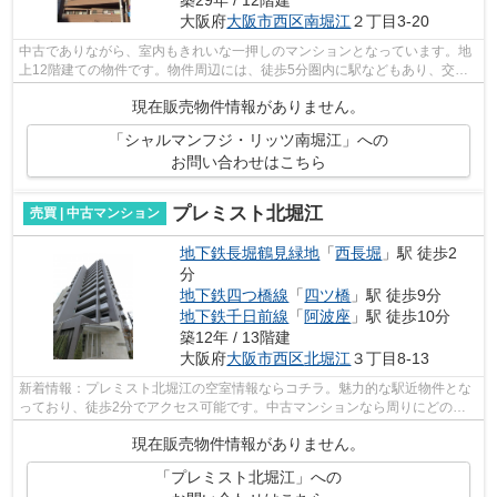
築29年 / 12階建
大阪府
大阪市西区
南堀江
２丁目3-20
中古でありながら、室内もきれいな一押しのマンションとなっています。地
上12階建ての物件です。物件周辺には、徒歩5分圏内に駅などもあり、交通
環境も快適です。当社でしか取り扱って...
現在販売物件情報がありません。
「シャルマンフジ・リッツ南堀江」への
お問い合わせはこちら
プレミスト北堀江
売買 | 中古マンション
地下鉄長堀鶴見緑地
「
西長堀
」駅 徒歩2
分
地下鉄四つ橋線
「
四ツ橋
」駅 徒歩9分
地下鉄千日前線
「
阿波座
」駅 徒歩10分
築12年 / 13階建
大阪府
大阪市西区
北堀江
３丁目8-13
新着情報：プレミスト北堀江の空室情報ならコチラ。魅力的な駅近物件とな
っており、徒歩2分でアクセス可能です。中古マンションなら周りにどのよ
うな人が住んでいるかも知ることができ...
現在販売物件情報がありません。
「プレミスト北堀江」への