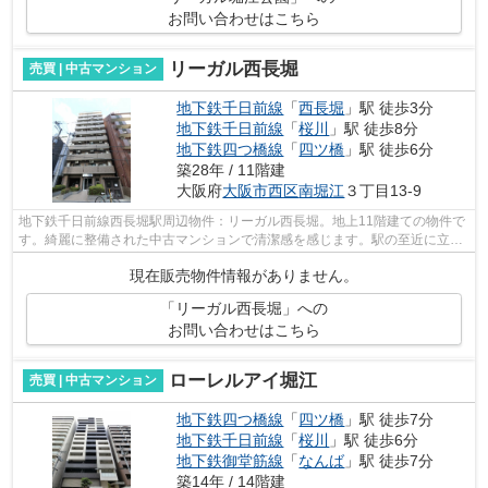
お問い合わせはこちら
リーガル西長堀
売買 | 中古マンション
地下鉄千日前線
「
西長堀
」駅 徒歩3分
地下鉄千日前線
「
桜川
」駅 徒歩8分
地下鉄四つ橋線
「
四ツ橋
」駅 徒歩6分
築28年 / 11階建
大阪府
大阪市西区
南堀江
３丁目13-9
地下鉄千日前線西長堀駅周辺物件：リーガル西長堀。地上11階建ての物件で
す。綺麗に整備された中古マンションで清潔感を感じます。駅の至近に立地
する、徒歩3分の快適な環境にある物件...
現在販売物件情報がありません。
「リーガル西長堀」への
お問い合わせはこちら
ローレルアイ堀江
売買 | 中古マンション
地下鉄四つ橋線
「
四ツ橋
」駅 徒歩7分
地下鉄千日前線
「
桜川
」駅 徒歩6分
地下鉄御堂筋線
「
なんば
」駅 徒歩7分
築14年 / 14階建