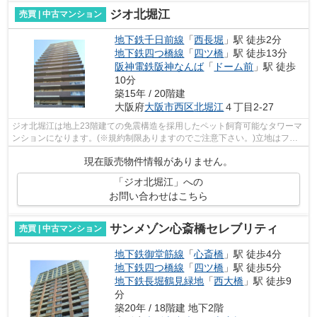
ジオ北堀江
売買 | 中古マンション
地下鉄千日前線
「
西長堀
」駅 徒歩2分
地下鉄四つ橋線
「
四ツ橋
」駅 徒歩13分
阪神電鉄阪神なんば
「
ドーム前
」駅 徒歩
10分
築15年 / 20階建
大阪府
大阪市西区
北堀江
４丁目2-27
ジオ北堀江は地上23階建ての免震構造を採用したペット飼育可能なタワーマ
ンションになります。(※規約制限ありますのでご注意下さい。)立地はファ
ミリー層にも人気の北堀江4丁目アドレ...
現在販売物件情報がありません。
「ジオ北堀江」への
お問い合わせはこちら
サンメゾン心斎橋セレブリティ
売買 | 中古マンション
地下鉄御堂筋線
「
心斎橋
」駅 徒歩4分
地下鉄四つ橋線
「
四ツ橋
」駅 徒歩5分
地下鉄長堀鶴見緑地
「
西大橋
」駅 徒歩9
分
築20年 / 18階建 地下2階