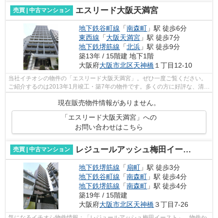
エスリード大阪天満宮
売買 | 中古マンション
地下鉄谷町線
「
南森町
」駅 徒歩6分
東西線
「
大阪天満宮
」駅 徒歩7分
地下鉄堺筋線
「
北浜
」駅 徒歩9分
築13年 / 15階建 地下1階
大阪府
大阪市北区
天神橋
１丁目12-10
当社イチオシの物件の「エスリード大阪天満宮」。ぜひ一度ご覧ください。
ご紹介するのは2013年1月竣工・築7年の物件です。多くの方に好評な、清潔
感のある室内が魅力の中古マンション...
現在販売物件情報がありません。
「エスリード大阪天満宮」への
お問い合わせはこちら
レジュールアッシュ梅田イースト
売買 | 中古マンション
地下鉄堺筋線
「
扇町
」駅 徒歩3分
地下鉄谷町線
「
南森町
」駅 徒歩4分
地下鉄堺筋線
「
南森町
」駅 徒歩4分
築19年 / 15階建
大阪府
大阪市北区
天神橋
３丁目7-26
気になるイチオシ物件情報：「レジュールアッシュ梅田イースト」。物件か