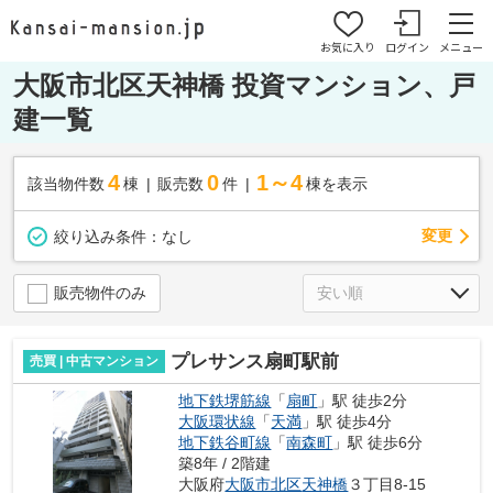
お気に入り
ログイン
メニュー
大阪市北区天神橋 投資マンション、戸
建一覧
4
0
1～4
該当物件数
棟
販売数
件
棟を表示
変更
絞り込み条件：
なし
販売物件のみ
プレサンス扇町駅前
売買 | 中古マンション
地下鉄堺筋線
「
扇町
」駅 徒歩2分
大阪環状線
「
天満
」駅 徒歩4分
地下鉄谷町線
「
南森町
」駅 徒歩6分
築8年 / 2階建
大阪府
大阪市北区
天神橋
３丁目8-15