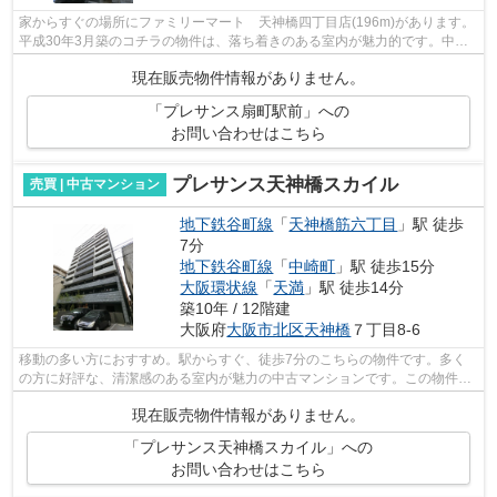
家からすぐの場所にファミリーマート 天神橋四丁目店(196m)があります。
平成30年3月築のコチラの物件は、落ち着きのある室内が魅力的です。中古
でありながら、室内もきれいな一押しの...
現在販売物件情報がありません。
「プレサンス扇町駅前」への
お問い合わせはこちら
プレサンス天神橋スカイル
売買 | 中古マンション
地下鉄谷町線
「
天神橋筋六丁目
」駅 徒歩
7分
地下鉄谷町線
「
中崎町
」駅 徒歩15分
大阪環状線
「
天満
」駅 徒歩14分
築10年 / 12階建
大阪府
大阪市北区
天神橋
７丁目8-6
移動の多い方におすすめ。駅からすぐ、徒歩7分のこちらの物件です。多く
の方に好評な、清潔感のある室内が魅力の中古マンションです。この物件は
12階建てとなっており、見晴らしもいい...
現在販売物件情報がありません。
「プレサンス天神橋スカイル」への
お問い合わせはこちら