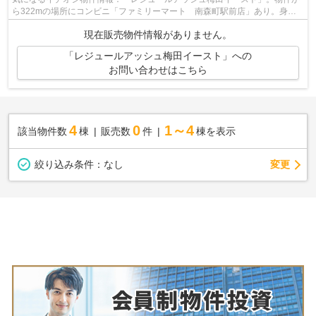
ら322mの場所にコンビニ「ファミリーマート 南森町駅前店」あり。身近
に人を感じることができる中古マンショ...
現在販売物件情報がありません。
「レジュールアッシュ梅田イースト」への
お問い合わせはこちら
4
0
1～4
該当物件数
棟
販売数
件
棟を表示
変更
絞り込み条件：
なし