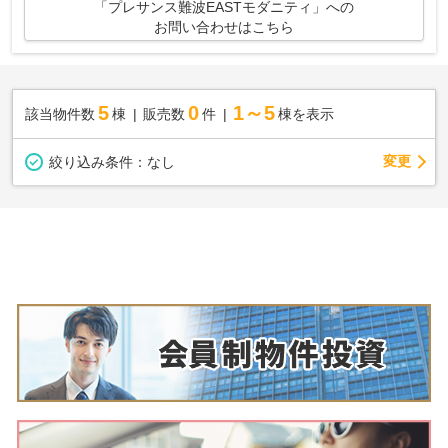
「プレサンス難波EASTモダニティ」への
お問い合わせはこちら
5
0
1～5
該当物件数
棟
販売数
件
棟を表示
変更
絞り込み条件：
なし