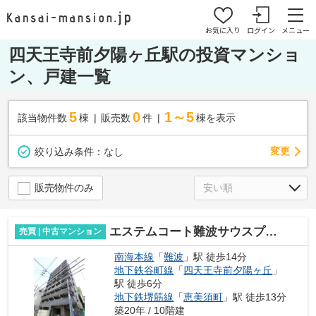
お気に入り
ログイン
メニュー
四天王寺前夕陽ヶ丘駅の投資マンショ
ン、戸建一覧
5
0
1～5
該当物件数
棟
販売数
件
棟を表示
変更
絞り込み条件：
なし
販売物件のみ
エステムコート難波サウスプレイス
売買 | 中古マンション
南海本線
「
難波
」駅 徒歩14分
地下鉄谷町線
「
四天王寺前夕陽ヶ丘
」
駅 徒歩6分
地下鉄堺筋線
「
恵美須町
」駅 徒歩13分
築20年 / 10階建