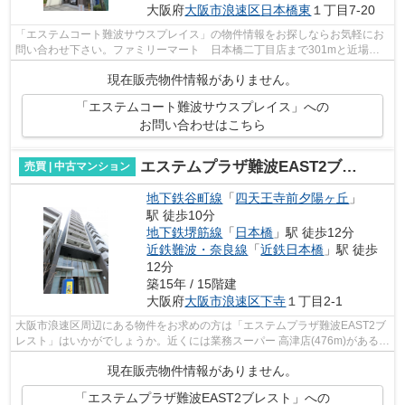
大阪府
大阪市浪速区
日本橋東
１丁目7-20
「エステムコート難波サウスプレイス」の物件情報をお探しならお気軽にお
問い合わせ下さい。ファミリーマート 日本橋二丁目店まで301mと近場に
コンビニがあるのもポイント。普段の移...
現在販売物件情報がありません。
「エステムコート難波サウスプレイス」への
お問い合わせはこちら
エステムプラザ難波EAST2ブレスト
売買 | 中古マンション
地下鉄谷町線
「
四天王寺前夕陽ヶ丘
」
駅 徒歩10分
地下鉄堺筋線
「
日本橋
」駅 徒歩12分
近鉄難波・奈良線
「
近鉄日本橋
」駅 徒歩
12分
築15年 / 15階建
大阪府
大阪市浪速区
下寺
１丁目2-1
大阪市浪速区周辺にある物件をお求めの方は「エステムプラザ難波EAST2ブ
レスト」はいかがでしょうか。近くには業務スーパー 高津店(476m)があるの
で安心。コストも抑えることができる...
現在販売物件情報がありません。
「エステムプラザ難波EAST2ブレスト」への