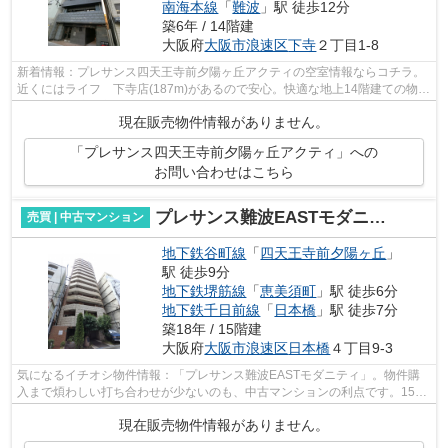
南海本線
「
難波
」駅 徒歩12分
築6年 / 14階建
大阪府
大阪市浪速区
下寺
２丁目1-8
新着情報：プレサンス四天王寺前夕陽ヶ丘アクティの空室情報ならコチラ。
近くにはライフ 下寺店(187m)があるので安心。快適な地上14階建ての物
件。周辺環境も良好で、物件から徒歩5分...
現在販売物件情報がありません。
「プレサンス四天王寺前夕陽ヶ丘アクティ」への
お問い合わせはこちら
プレサンス難波EASTモダニティ
売買 | 中古マンション
地下鉄谷町線
「
四天王寺前夕陽ヶ丘
」
駅 徒歩9分
地下鉄堺筋線
「
恵美須町
」駅 徒歩6分
地下鉄千日前線
「
日本橋
」駅 徒歩7分
築18年 / 15階建
大阪府
大阪市浪速区
日本橋
４丁目9-3
気になるイチオシ物件情報：「プレサンス難波EASTモダニティ」。物件購
入まで煩わしい打ち合わせが少ないのも、中古マンションの利点です。15階
建てのオススメの建物がコチラです。好...
現在販売物件情報がありません。