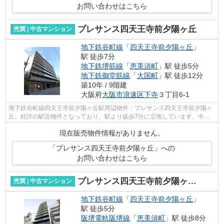
お問い合わせはこちら
プレサンス四天王寺前夕陽ヶ丘
売買 | 中古マンション
地下鉄谷町線
「
四天王寺前夕陽ヶ丘
」
駅 徒歩7分
地下鉄堺筋線
「
恵美須町
」駅 徒歩5分
地下鉄御堂筋線
「
大国町
」駅 徒歩12分
築10年 / 9階建
大阪府
大阪市浪速区
下寺
３丁目6-1
地下鉄谷町線四天王寺前夕陽ヶ丘駅周辺物件：プレサンス四天王寺前夕陽ヶ
丘。好評の駅近物件となっており、駅より徒歩7分に立地しています。中古
でありながら、綺麗で機能的な設備のあ...
現在販売物件情報がありません。
「プレサンス四天王寺前夕陽ヶ丘」への
お問い合わせはこちら
プレサンス四天王寺前夕陽ヶ丘アクティ
売買 | 中古マンション
地下鉄谷町線
「
四天王寺前夕陽ヶ丘
」
駅 徒歩5分
阪堺電軌阪堺線
「
恵美須町
」駅 徒歩8分