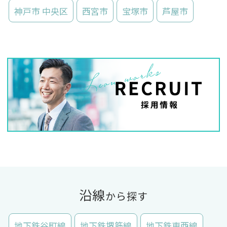
神戸市 中央区
西宮市
宝塚市
芦屋市
沿線
から探す
地下鉄谷町線
地下鉄堺筋線
地下鉄東西線