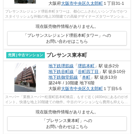
大阪府
大阪市中央区
久太郎町
１丁目31-1
プレサンスレジェンド堺筋本町タワーは、都心にふさわしいシンプルでかつ
スタイリッシュな外観の地上30階建ての高級デザイナーズタワーマンション
です。 マンションに対する口コミも多...
現在販売物件情報がありません。
「プレサンスレジェンド堺筋本町タワー」への
お問い合わせはこちら
プレサンス東本町
売買 | 中古マンション
地下鉄堺筋線
「
堺筋本町
」駅 徒歩2分
地下鉄谷町線
「
谷町四丁目
」駅 徒歩10分
地下鉄御堂筋線
「
本町
」駅 徒歩13分
築24年 / 10階建 地下6階
大阪府
大阪市中央区
久太郎町
１丁目5-5
スーパー「業務スーパー松屋町筋本町橋店」もすぐ近く(400m)にあるのがポ
イント。快適な地上10階建ての物件。中古のマンションなら費用も抑えら
れ、その分の費用を他に充てることが出...
現在販売物件情報がありません。
「プレサンス東本町」への
お問い合わせはこちら