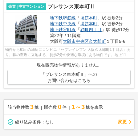
プレサンス東本町Ⅱ
売買 | 中古マンション
地下鉄堺筋線
「
堺筋本町
」駅 徒歩2分
地下鉄中央線
「
堺筋本町
」駅 徒歩2分
地下鉄谷町線
「
谷町四丁目
」駅 徒歩12分
築22年 / 11階建
大阪府
大阪市中央区
久太郎町
１丁目5-6
物件から61mの場所にコンビニ「セブンイレブン 大阪久太郎町1丁目店」あ
り。駅の至近に立地する、徒歩2分の快適な環境にある物件です。地上11階
建てなので、開放感もあります。物件購...
現在販売物件情報がありません。
「プレサンス東本町Ⅱ」への
お問い合わせはこちら
3
0
1～3
該当物件数
棟
販売数
件
棟を表示
変更
絞り込み条件：
なし