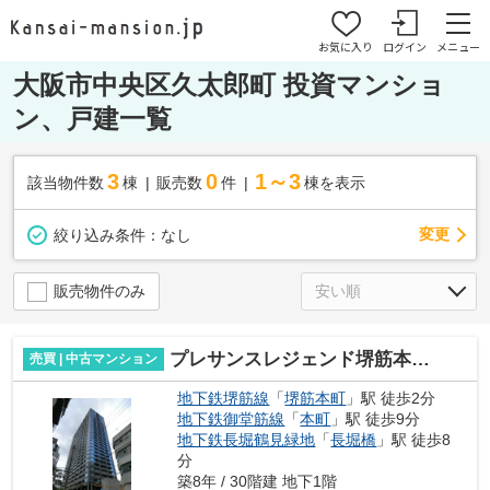
お気に入り
ログイン
メニュー
大阪市中央区久太郎町 投資マンショ
ン、戸建一覧
3
0
1～3
該当物件数
棟
販売数
件
棟を表示
変更
絞り込み条件：
なし
販売物件のみ
プレサンスレジェンド堺筋本町タワー
売買 | 中古マンション
地下鉄堺筋線
「
堺筋本町
」駅 徒歩2分
地下鉄御堂筋線
「
本町
」駅 徒歩9分
地下鉄長堀鶴見緑地
「
長堀橋
」駅 徒歩8
分
築8年 / 30階建 地下1階