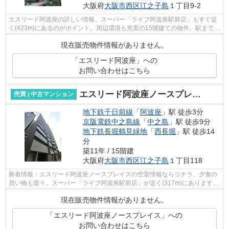
大阪府
大阪市西区
江之子島
１丁目9-2
エスリード阿波座の詳しい情報。スーパー「ライフ阿波座駅前店」もすぐ近
く(423m)にあるのがポイント。周辺環境も充実の15階建ての物件。駅まで徒
歩3分の位置にある、好立地な物件です...
現在販売物件情報がありません。
「エスリード阿波座」への
お問い合わせはこちら
エスリード阿波座ノースプレイス
売買 | 中古マンション
地下鉄千日前線
「
阿波座
」駅 徒歩3分
京阪電鉄中之島線
「
中之島
」駅 徒歩9分
地下鉄長堀鶴見緑地
「
西長堀
」駅 徒歩14
分
築11年 / 15階建
大阪府
大阪市西区
江之子島
１丁目118
新着情報：エスリード阿波座ノースプレイスの空室情報ならコチラ。夕食の
買い物も楽々。スーパー「ライフ阿波座駅前店」が近く(317m)にあります。
コストも抑えることができる中古マン...
現在販売物件情報がありません。
「エスリード阿波座ノースプレイス」への
お問い合わせはこちら