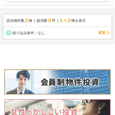
2
0
1～2
該当物件数
棟
販売数
件
棟を表示
変更
絞り込み条件：
なし