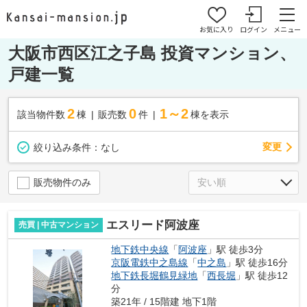
お気に入り
ログイン
メニュー
大阪市西区江之子島 投資マンション、
戸建一覧
2
0
1～2
該当物件数
棟
販売数
件
棟を表示
変更
絞り込み条件：
なし
販売物件のみ
エスリード阿波座
売買 | 中古マンション
地下鉄中央線
「
阿波座
」駅 徒歩3分
京阪電鉄中之島線
「
中之島
」駅 徒歩16分
地下鉄長堀鶴見緑地
「
西長堀
」駅 徒歩12
分
築21年 / 15階建 地下1階