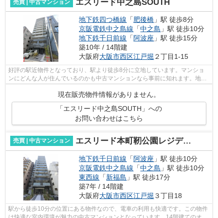
エスリード中之島SOUTH
売買 | 中古マンション
地下鉄四つ橋線
「
肥後橋
」駅 徒歩8分
京阪電鉄中之島線
「
中之島
」駅 徒歩10分
地下鉄千日前線
「
阿波座
」駅 徒歩15分
築10年 / 14階建
大阪府
大阪市西区
江戸堀
２丁目1-15
好評の駅近物件となっており、駅より徒歩8分に立地しています。マンショ
ンにどんな人が住んでいるのかも中古マンションなら事前に知れます。地上
14階建ての物件です。快適な室内環境の...
現在販売物件情報がありません。
「エスリード中之島SOUTH」への
お問い合わせはこちら
エスリード本町靭公園レジデンス
売買 | 中古マンション
地下鉄千日前線
「
阿波座
」駅 徒歩10分
京阪電鉄中之島線
「
中之島
」駅 徒歩10分
東西線
「
新福島
」駅 徒歩17分
築7年 / 14階建
大阪府
大阪市西区
江戸堀
３丁目18
駅から徒歩10分の位置にある物件なので、電車の利用も快適です。この物件
は快適な室内環境が魅力の中古マンションとなっています。14階建てのオス