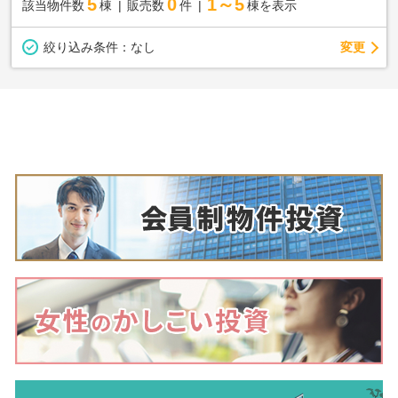
5
0
1～5
該当物件数
棟
販売数
件
棟を表示
変更
絞り込み条件：
なし