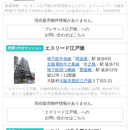
新着情報：プレサンス江戸堀の空室情報ならコチラ。セブンイレブン 大阪京
町堀3丁目店まで265mと近場にコンビニがあるのもポイント。2016年9月築
の物件となっていますが、室内は綺麗な...
現在販売物件情報がありません。
「プレサンス江戸堀」への
お問い合わせはこちら
エスリード江戸堀
売買 | 中古マンション
地下鉄中央線
「
阿波座
」駅 徒歩6分
京阪電鉄中之島線
「
中之島
」駅 徒歩7分
地下鉄四つ橋線
「
肥後橋
」駅 徒歩12分
築12年 / 12階建
大阪府
大阪市西区
江戸堀
３丁目2-21
「エスリード江戸堀」の物件情報をお探しならお気軽にお問い合わせ下さ
い。近くには阪急オアシス 中之島店(423m)があるので安心。中古のマンショ
ンなら費用も抑えられ、その分の費用を...
現在販売物件情報がありません。
「エスリード江戸堀」への
お問い合わせはこちら