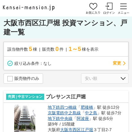
お気に入り
ログイン
メニュー
大阪市西区江戸堀 投資マンション、戸
建一覧
5
0
1～5
該当物件数
棟
販売数
件
棟を表示
変更
絞り込み条件：
なし
販売物件のみ
プレサンス江戸堀
売買 | 中古マンション
地下鉄四つ橋線
「
肥後橋
」駅 徒歩12分
京阪電鉄中之島線
「
中之島
」駅 徒歩7分
地下鉄中央線
「
阿波座
」駅 徒歩5分
築9年 / 15階建
大阪府
大阪市西区
江戸堀
３丁目2-7