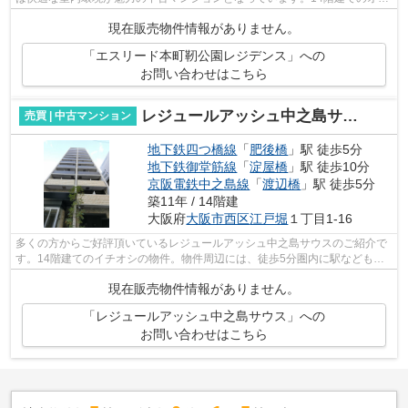
スメの建物がコチラです。多くの方に...
現在販売物件情報がありません。
「エスリード本町靭公園レジデンス」への
お問い合わせはこちら
レジュールアッシュ中之島サウス
売買 | 中古マンション
地下鉄四つ橋線
「
肥後橋
」駅 徒歩5分
地下鉄御堂筋線
「
淀屋橋
」駅 徒歩10分
京阪電鉄中之島線
「
渡辺橋
」駅 徒歩5分
築11年 / 14階建
大阪府
大阪市西区
江戸堀
１丁目1-16
多くの方からご好評頂いているレジュールアッシュ中之島サウスのご紹介で
す。14階建てのイチオシの物件。物件周辺には、徒歩5分圏内に駅などもあ
り、交通環境も快適です。こちらの物件...
現在販売物件情報がありません。
「レジュールアッシュ中之島サウス」への
お問い合わせはこちら