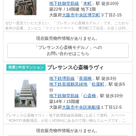
地下鉄御堂筋線
「
本町
」駅 徒歩10分
築22年 / 14階建 地下1階
大阪府
大阪市中央区
博労町
３丁目2-15
ぜひ一度見ていただきたい、「プレサンス心斎橋モデルノ」です。こだわり
条件の定番。コンビニ「ファミリーマート 博労町三丁目店」が近く(245m)
にあります。身近に人を感じることが...
現在販売物件情報がありません。
「プレサンス心斎橋モデルノ」への
お問い合わせはこちら
プレサンス心斎橋ラヴィ
売買 | 中古マンション
地下鉄堺筋線
「
長堀橋
」駅 徒歩3分
地下鉄長堀鶴見緑地
「
松屋町
」駅 徒歩5
分
地下鉄御堂筋線
「
心斎橋
」駅 徒歩10分
築14年 / 15階建
大阪府
大阪市中央区
南船場
１丁目12-5
プレサンス心斎橋ラヴィ：地下鉄堺筋線長堀橋にも近くて便利。スーパー
「KOHYO 南船場店」が近く(459m)にあるので買い物もスムーズです。この
物件は快適な室内環境が魅力の中古マンシ...
現在販売物件情報がありません。