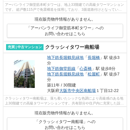
アーバンライフ御堂筋本町タワーは、地上33階建ての高級タワーマンション
です。 総戸数115戸で免震構造を採用しており、3面道路付けとなっている
タワーパーキングを別棟に設けているの...
現在販売物件情報がありません。
「アーバンライフ御堂筋本町タワー」への
お問い合わせはこちら
クラッシィタワー南船場
売買 | 中古マンション
地下鉄長堀鶴見緑地
「
長堀橋
」駅 徒歩3
分
地下鉄御堂筋線
「
心斎橋
」駅 徒歩8分
地下鉄長堀鶴見緑地
「
松屋町
」駅 徒歩7
分
築11年 / 30階建
大阪府
大阪市中央区
南船場
１丁目12-22
クラッシィタワー南船場は、落ち着いたシックな色調により高級感のある地
上30階建ての高級タワーマンションです。共有部分や住戸内に充実した設備
や施設を整えているので、快適な暮ら...
現在販売物件情報がありません。
「クラッシィタワー南船場」への
お問い合わせはこちら