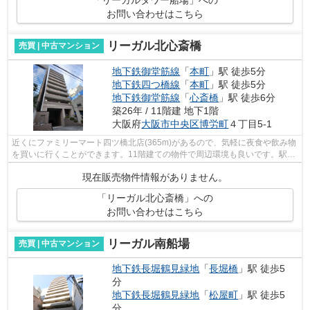
「リーガルタワー船場」への
お問い合わせはこちら
リーガル北心斎橋
売買 | 中古マンション
地下鉄御堂筋線
「
本町
」駅 徒歩5分
地下鉄四つ橋線
「
本町
」駅 徒歩5分
地下鉄御堂筋線
「
心斎橋
」駅 徒歩6分
築26年 / 11階建 地下1階
大阪府
大阪市中央区
博労町
４丁目5-1
近くにファミリーマート四ツ橋北店(365m)があるので、気軽に夜食や飲み物
を買いに行くことができます。11階建ての物件で周辺環境も良いです。駅か
ら徒歩5分に位置する、魅力的な駅近物...
現在販売物件情報がありません。
「リーガル北心斎橋」への
お問い合わせはこちら
リーガル南船場
売買 | 中古マンション
地下鉄長堀鶴見緑地
「
長堀橋
」駅 徒歩5
分
地下鉄長堀鶴見緑地
「
松屋町
」駅 徒歩5
分