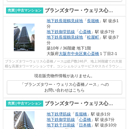
ブランズタワー・ウェリス心斎橋ノース
売買 | 中古マンション
地下鉄長堀鶴見緑地
「
長堀橋
」駅 徒歩1
分
地下鉄御堂筋線
「
心斎橋
」駅 徒歩7分
地下鉄長堀鶴見緑地
「
松屋町
」駅 徒歩7
分
築10年 / 36階建 地下1階
大阪府
大阪市中央区
東心斎橋
１丁目2-1
ブランズタワーウェリス心斎橋ノースは総戸数246戸、地上36階建ての大規
模な高層タワーマンションです。コンシェルジュサービスやスカイラウンジ
などがあり、快適に生活できるマンショ...
現在販売物件情報がありません。
「ブランズタワー・ウェリス心斎橋ノース」への
お問い合わせはこちら
ブランズタワー・ウェリス心斎橋サウス
売買 | 中古マンション
地下鉄堺筋線
「
長堀橋
」駅 徒歩1分
地下鉄御堂筋線
「
心斎橋
」駅 徒歩7分
地下鉄千日前線
「
日本橋
」駅 徒歩10分