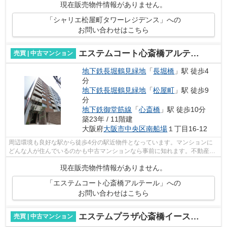
現在販売物件情報がありません。
「シャリエ松屋町タワーレジデンス」への
お問い合わせはこちら
エステムコート心斎橋アルテール
売買 | 中古マンション
地下鉄長堀鶴見緑地
「
長堀橋
」駅 徒歩4
分
地下鉄長堀鶴見緑地
「
松屋町
」駅 徒歩9
分
地下鉄御堂筋線
「
心斎橋
」駅 徒歩10分
築23年 / 11階建
大阪府
大阪市中央区
南船場
１丁目16-12
周辺環境も良好な駅から徒歩4分の駅近物件となっています。マンションに
どんな人が住んでいるのかも中古マンションなら事前に知れます。不動産の
ことでお悩みなら、地域の不動産情報を...
現在販売物件情報がありません。
「エステムコート心斎橋アルテール」への
お問い合わせはこちら
エステムプラザ心斎橋イースト4ブランディア
売買 | 中古マンション