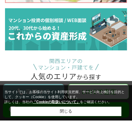
関西エリアの
マンション・戸建てを
人気のエリア
から探す
大阪市
電話する
LINEで査定
当サイトでは、お客様の当サイト利用状況把握、サービス向上検討を目的と
して、クッキー（Cookie）を使用しています。
詳しくは、当社の
「Cookieの取扱いについて」
をご確認ください。
西区
福島区
北区
LINEでお問い合わせ
閉じる
中央区
浪速区
都島区