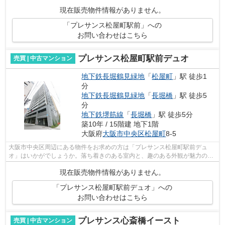
すが、室内は綺麗なものとなっていま...
現在販売物件情報がありません。
「プレサンス松屋町駅前」への
お問い合わせはこちら
プレサンス松屋町駅前デュオ
売買 | 中古マンション
地下鉄長堀鶴見緑地
「
松屋町
」駅 徒歩1
分
地下鉄長堀鶴見緑地
「
長堀橋
」駅 徒歩5
分
地下鉄堺筋線
「
長堀橋
」駅 徒歩5分
築10年 / 15階建 地下1階
大阪府
大阪市中央区
松屋町
8-5
大阪市中央区周辺にある物件をお求めの方は「プレサンス松屋町駅前デュ
オ」はいかがでしょうか。落ち着きのある室内と、趣のある外観が魅力の
2016年1月築の物件です。住んでいて心地の...
現在販売物件情報がありません。
「プレサンス松屋町駅前デュオ」への
お問い合わせはこちら
プレサンス心斎橋イースト
売買 | 中古マンション