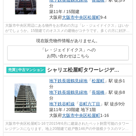
地下鉄長堀鶴見緑地
「
長堀橋
」駅 徒歩9
分
築11年 / 15階建
大阪府
大阪市中央区
松屋町
9-4
大阪市中央区周辺にある物件をお求めの方は「レ・ジェイドイクス」はいか
がでしょうか。15階建てのオススメの建物がコチラです。多くの方に好評
な、清潔感のある室内が魅力の中古マン...
現在販売物件情報がありません。
「レ・ジェイドイクス」への
お問い合わせはこちら
シャリエ松屋町タワーレジデンス
売買 | 中古マンション
地下鉄長堀鶴見緑地
「
松屋町
」駅 徒歩1
分
地下鉄長堀鶴見緑地
「
長堀橋
」駅 徒歩8
分
地下鉄谷町線
「
谷町六丁目
」駅 徒歩9分
築11年 / 20階建 地下1階
大阪府
大阪市中央区
松屋町
1-16
大阪市中央区松屋町1-16で2015年6月に建築されたペット飼育可能のタワー
レジデンスになります。地上20階建て総戸数146戸の中規模クラスのマンシ
ョンで松屋町駅まで徒歩1分で雨にもぬれ...