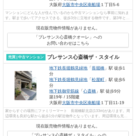
大阪府
大阪市中央区
南船場
１丁目5-6
マンションにどんな人が住んでいるのかも中古マンションなら事前に知れま
す。駅まで歩いてアクセスできる、徒歩3分に立地する物件です。築3年と新
しく、設備の面でも充実。15階建ての...
現在販売物件情報がありません。
「プレサンス心斎橋クオーレ」への
お問い合わせはこちら
プレサンス心斎橋ザ・スタイル
売買 | 中古マンション
地下鉄長堀鶴見緑地
「
長堀橋
」駅 徒歩1
分
地下鉄長堀鶴見緑地
「
松屋町
」駅 徒歩5
分
地下鉄御堂筋線
「
心斎橋
」駅 徒歩9分
築19年 / 15階建
大阪府
大阪市中央区
南船場
１丁目11-19
家からすぐの場所にファミリーマート 長堀橋駅北店(133m)があります。周
辺環境も良好な駅から徒歩1分の駅近物件となっています。周辺環境も充実
の15階建ての物件。中古のマンションな...
現在販売物件情報がありません。
「プレサンス心斎橋ザ・スタイル」への