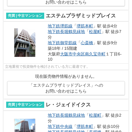
お問い合わせはこちら
エステムプラザミッドプレイス
売買 | 中古マンション
地下鉄堺筋線
「
堺筋本町
」駅 徒歩4分
地下鉄長堀鶴見緑地
「
松屋町
」駅 徒歩7
分
地下鉄御堂筋線
「
心斎橋
」駅 徒歩9分
築18年 / 15階建
大阪府
大阪市中央区
南久宝寺町
１丁目6-
10
立地重視で投資物件を検討されている方に最適です。
現在販売物件情報がありません。
「エステムプラザミッドプレイス」への
お問い合わせはこちら
レ・ジェイドイクス
売買 | 中古マンション
地下鉄長堀鶴見緑地
「
松屋町
」駅 徒歩2
分
地下鉄中央線
「
堺筋本町
」駅 徒歩10分