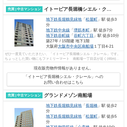
イトーピア長堀橋シエル・クレール
売買 | 中古マンション
地下鉄長堀鶴見緑地
「
松屋町
」駅 徒歩3
分
地下鉄中央線
「
堺筋本町
」駅 徒歩7分
地下鉄谷町線
「
谷町六丁目
」駅 徒歩10分
築27年 / 15階建 地下1階
大阪府
大阪市中央区
南船場
１丁目4-21
ぜひ一度見ていただきたい、「イトーピア長堀橋シエル・クレール」です。
ちょっとした買い物にもファミリーマート 南船場一丁目店が近く(46m)に
あり便利です。多くの方に好評の、駅か...
現在販売物件情報がありません。
「イトーピア長堀橋シエル・クレール」への
お問い合わせはこちら
グランドメゾン南船場
売買 | 中古マンション
地下鉄長堀鶴見緑地
「
長堀橋
」駅 徒歩2
分
地下鉄長堀鶴見緑地
「
松屋町
」駅 徒歩5
分
地下鉄御堂筋線
「
心斎橋
」駅 徒歩10分