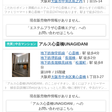
大阪府
大阪市中央区
島之内
１丁目15-14
こだわりポイント満載のエステムプラザ心斎橋エグゼ。家からすぐの場所に
ファミリーマート東心斎橋一丁目店(247m)があります。駅まで徒歩2分の位
置にある、好立地な物件です。11階建て...
現在販売物件情報がありません。
「エステムプラザ心斎橋エグゼ」への
お問い合わせはこちら
アルス心斎橋UNAGIDANI
売買 | 中古マンション
地下鉄御堂筋線
「
心斎橋
」駅 徒歩4分
地下鉄堺筋線
「
長堀橋
」駅 徒歩2分
地下鉄長堀鶴見緑地
「
松屋町
」駅 徒歩8
分
築18年 / 15階建
大阪府
大阪市中央区
東心斎橋
１丁目3-27
「アルス心斎橋UNAGIDANI」のここがイチオシ。近くにはファミリーマー
ト 鰻谷店(距離135m)がありちょっとした買い物に便利です。中古のマンシ
ョンなら費用も抑えられ、その分の費用を...
現在販売物件情報がありません。
「アルス心斎橋UNAGIDANI」への
お問い合わせはこちら