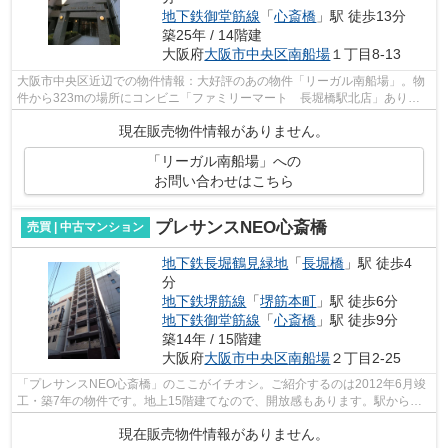
地下鉄御堂筋線
「
心斎橋
」駅 徒歩13分
築25年 / 14階建
大阪府
大阪市中央区
南船場
１丁目8-13
大阪市中央区近辺での物件情報：大好評のあの物件「リーガル南船場」。物
件から323mの場所にコンビニ「ファミリーマート 長堀橋駅北店」あり。
マンションにどんな人が住んでいるのか...
現在販売物件情報がありません。
「リーガル南船場」への
お問い合わせはこちら
プレサンスNEO心斎橋
売買 | 中古マンション
地下鉄長堀鶴見緑地
「
長堀橋
」駅 徒歩4
分
地下鉄堺筋線
「
堺筋本町
」駅 徒歩6分
地下鉄御堂筋線
「
心斎橋
」駅 徒歩9分
築14年 / 15階建
大阪府
大阪市中央区
南船場
２丁目2-25
「プレサンスNEO心斎橋」のここがイチオシ。ご紹介するのは2012年6月竣
工・築7年の物件です。地上15階建てなので、開放感もあります。駅から徒
歩4分ですので、朝食をゆっくり食べる時...
現在販売物件情報がありません。