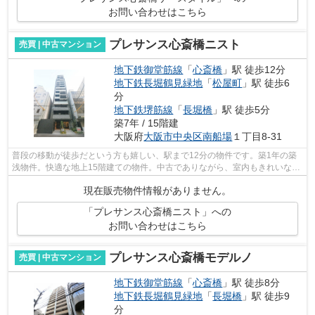
お問い合わせはこちら
プレサンス心斎橋ニスト
売買 | 中古マンション
地下鉄御堂筋線
「
心斎橋
」駅 徒歩12分
地下鉄長堀鶴見緑地
「
松屋町
」駅 徒歩6
分
地下鉄堺筋線
「
長堀橋
」駅 徒歩5分
築7年 / 15階建
大阪府
大阪市中央区
南船場
１丁目8-31
普段の移動が徒歩だという方も嬉しい、駅まで12分の物件です。築1年の築
浅物件。快適な地上15階建ての物件。中古でありながら、室内もきれいな一
押しのマンションとなっています。当社...
現在販売物件情報がありません。
「プレサンス心斎橋ニスト」への
お問い合わせはこちら
プレサンス心斎橋モデルノ
売買 | 中古マンション
地下鉄御堂筋線
「
心斎橋
」駅 徒歩8分
地下鉄長堀鶴見緑地
「
長堀橋
」駅 徒歩9
分