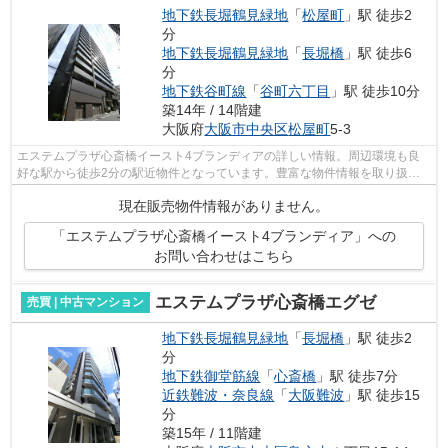
地下鉄長堀鶴見緑地
「
松屋町
」駅 徒歩2
分
地下鉄長堀鶴見緑地
「
長堀橋
」駅 徒歩6
分
地下鉄谷町線
「
谷町六丁目
」駅 徒歩10分
築14年 / 14階建
大阪府
大阪市中央区
松屋町
5-3
エステムプラザ心斎橋イースト4ブランディアの詳しい情報。周辺環境も良
好な駅から徒歩2分の駅近物件となっています。豊富な物件情報を取り扱う
当社なら、お客様のこだわりやご要望に...
現在販売物件情報がありません。
「エステムプラザ心斎橋イースト4ブランディア」への
お問い合わせはこちら
エステムプラザ心斎橋エグゼ
売買 | 中古マンション
地下鉄長堀鶴見緑地
「
長堀橋
」駅 徒歩2
分
地下鉄御堂筋線
「
心斎橋
」駅 徒歩7分
近鉄難波・奈良線
「
大阪難波
」駅 徒歩15
分
築15年 / 11階建