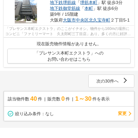
地下鉄堺筋線
「
堺筋本町
」駅 徒歩3分
地下鉄御堂筋線
「
本町
」駅 徒歩6分
築9年 / 15階建
大阪府
大阪市中央区
北久宝寺町
２丁目5-1
「プレサンス本町エクストラ」のここがイチオシ。物件から160mの場所に
コンビニ「ファミリーマート 久太郎町三丁目店」あり。多くの方に好評
な、清潔感のある室内が魅力の中古マンシ...
現在販売物件情報がありません。
「プレサンス本町エクストラ」への
お問い合わせはこちら
次の30件へ
40
0
1～30
該当物件数
件
販売数
件
件を表示
変更
絞り込み条件：
なし