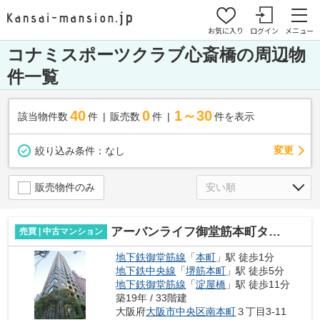
お気に入り
ログイン
メニュー
コナミスポーツクラブ心斎橋の周辺物
件一覧
40
0
1～30
該当物件数
件
販売数
件
件を表示
変更
絞り込み条件：
なし
販売物件のみ
アーバンライフ御堂筋本町タワー
売買 | 中古マンション
地下鉄御堂筋線
「
本町
」駅 徒歩1分
地下鉄中央線
「
堺筋本町
」駅 徒歩5分
地下鉄御堂筋線
「
淀屋橋
」駅 徒歩11分
築19年 / 33階建
大阪府
大阪市中央区
南本町
３丁目3-11