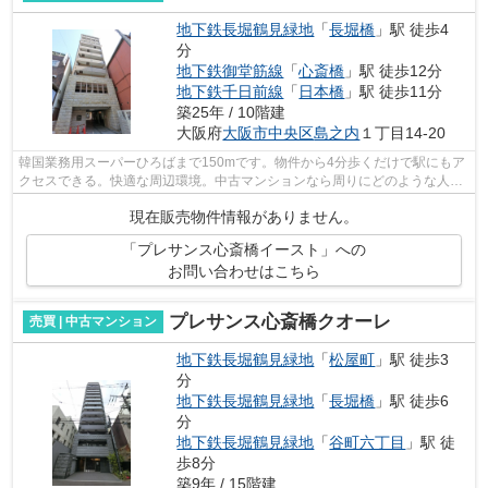
地下鉄長堀鶴見緑地
「
長堀橋
」駅 徒歩4
分
地下鉄御堂筋線
「
心斎橋
」駅 徒歩12分
地下鉄千日前線
「
日本橋
」駅 徒歩11分
築25年 / 10階建
大阪府
大阪市中央区
島之内
１丁目14-20
韓国業務用スーパーひろばまで150mです。物件から4分歩くだけで駅にもア
クセスできる。快適な周辺環境。中古マンションなら周りにどのような人が
住んでいるかも知ることができます。地...
現在販売物件情報がありません。
「プレサンス心斎橋イースト」への
お問い合わせはこちら
プレサンス心斎橋クオーレ
売買 | 中古マンション
地下鉄長堀鶴見緑地
「
松屋町
」駅 徒歩3
分
地下鉄長堀鶴見緑地
「
長堀橋
」駅 徒歩6
分
地下鉄長堀鶴見緑地
「
谷町六丁目
」駅 徒
歩8分
築9年 / 15階建