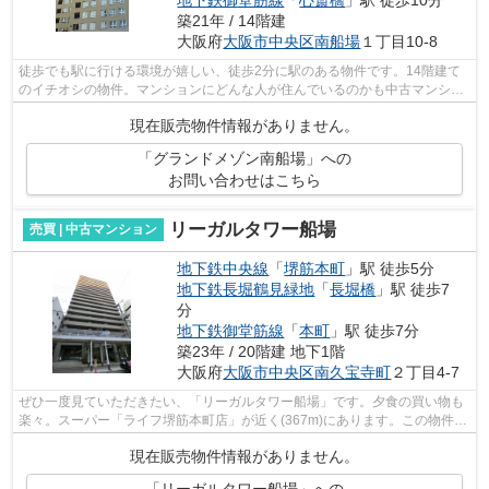
築21年 / 14階建
大阪府
大阪市中央区
南船場
１丁目10-8
徒歩でも駅に行ける環境が嬉しい、徒歩2分に駅のある物件です。14階建て
のイチオシの物件。マンションにどんな人が住んでいるのかも中古マンショ
ンなら事前に知れます。当社がオススメ...
現在販売物件情報がありません。
「グランドメゾン南船場」への
お問い合わせはこちら
リーガルタワー船場
売買 | 中古マンション
地下鉄中央線
「
堺筋本町
」駅 徒歩5分
地下鉄長堀鶴見緑地
「
長堀橋
」駅 徒歩7
分
地下鉄御堂筋線
「
本町
」駅 徒歩7分
築23年 / 20階建 地下1階
大阪府
大阪市中央区
南久宝寺町
２丁目4-7
ぜひ一度見ていただきたい、「リーガルタワー船場」です。夕食の買い物も
楽々。スーパー「ライフ堺筋本町店」が近く(367m)にあります。この物件は
20階建てとなっており、見晴らしもい...
現在販売物件情報がありません。