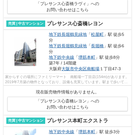
「プレサンス心斎橋ラヴィ」への
お問い合わせはこちら
プレサンス心斎橋レヨン
売買 | 中古マンション
地下鉄長堀鶴見緑地
「
松屋町
」駅 徒歩5
分
地下鉄長堀鶴見緑地
「
長堀橋
」駅 徒歩6
分
地下鉄中央線
「
堺筋本町
」駅 徒歩8分
築7年 / 14階建
大阪府
大阪市中央区
南船場
１丁目47-3
家からすぐの場所にファミリーマート 南船場一丁目店(154m)があります。
2019年7月築の物件となっており、設備も充実しています。駅まで歩いてア
クセスできる、徒歩5分に立地する物件...
現在販売物件情報がありません。
「プレサンス心斎橋レヨン」への
お問い合わせはこちら
プレサンス本町エクストラ
売買 | 中古マンション
地下鉄中央線
「
堺筋本町
」駅 徒歩3分