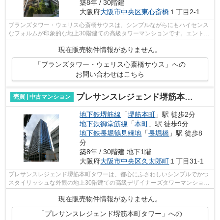
築8年 / 30階建
大阪府
大阪市中央区
東心斎橋
１丁目2-1
ブランズタワー・ウェリス心斎橋サウスは、シンプルながらにもハイセンス
なフォルムが印象的な地上30階建ての高級タワーマンションです。エントラ
ンスとエレベーターホール、住戸玄関...
現在販売物件情報がありません。
「ブランズタワー・ウェリス心斎橋サウス」への
お問い合わせはこちら
プレサンスレジェンド堺筋本町タワー
売買 | 中古マンション
地下鉄堺筋線
「
堺筋本町
」駅 徒歩2分
地下鉄御堂筋線
「
本町
」駅 徒歩9分
地下鉄長堀鶴見緑地
「
長堀橋
」駅 徒歩8
分
築8年 / 30階建 地下1階
大阪府
大阪市中央区
久太郎町
１丁目31-1
プレサンスレジェンド堺筋本町タワーは、都心にふさわしいシンプルでかつ
スタイリッシュな外観の地上30階建ての高級デザイナーズタワーマンション
です。 マンションに対する口コミも多...
現在販売物件情報がありません。
「プレサンスレジェンド堺筋本町タワー」への