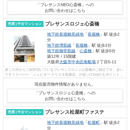
「プレサンスNEO心斎橋」への
お問い合わせはこちら
プレサンスロジェ心斎橋
売買 | 中古マンション
地下鉄長堀鶴見緑地
「
長堀橋
」駅 徒歩2
分
地下鉄堺筋線
「
長堀橋
」駅 徒歩2分
地下鉄御堂筋線
「
心斎橋
」駅 徒歩5分
築12年 / 15階建
大阪府
大阪市中央区
南船場
２丁目5-11
多くの方からご好評頂いているプレサンスロジェ心斎橋のご紹介です。歩い
てすぐスーパー「ジュピター クリスタ長堀店」が近い(72m)のもポイント。
清潔感のある室内が魅力の、平成26年7...
現在販売物件情報がありません。
「プレサンスロジェ心斎橋」への
お問い合わせはこちら
プレサンス松屋町ファステ
売買 | 中古マンション
地下鉄長堀鶴見緑地
「
松屋町
」駅 徒歩2
分