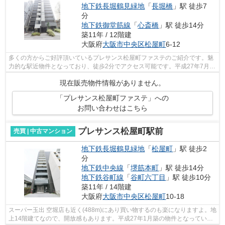
地下鉄長堀鶴見緑地
「
長堀橋
」駅 徒歩7
分
地下鉄御堂筋線
「
心斎橋
」駅 徒歩14分
築11年 / 12階建
大阪府
大阪市中央区
松屋町
6-12
多くの方からご好評頂いているプレサンス松屋町ファステのご紹介です。魅
力的な駅近物件となっており、徒歩2分でアクセス可能です。平成27年7月完
成、まだまだ新しい築浅物件。中古で...
現在販売物件情報がありません。
「プレサンス松屋町ファステ」への
お問い合わせはこちら
プレサンス松屋町駅前
売買 | 中古マンション
地下鉄長堀鶴見緑地
「
松屋町
」駅 徒歩2
分
地下鉄中央線
「
堺筋本町
」駅 徒歩14分
地下鉄谷町線
「
谷町六丁目
」駅 徒歩10分
築11年 / 14階建
大阪府
大阪市中央区
松屋町
10-18
スーパー玉出 空堀店も近く(488m)にあり買い物するのも楽になりますよ。地
上14階建てなので、開放感もあります。平成27年1月築の物件となっていま