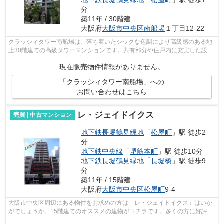
分
築11年 / 30階建
大阪府
大阪市中央区
南船場
１丁目12-22
クラッシィタワー南船場は、落ち着いたシックな色調により高級感のある地
上30階建ての高級タワーマンションです。共有部分や住戸内に充実した設備
や施設を整えているので、快適な暮ら...
現在販売物件情報がありません。
「クラッシィタワー南船場」への
お問い合わせはこちら
レ・ジェイドイクス
売買 | 中古マンション
地下鉄長堀鶴見緑地
「
松屋町
」駅 徒歩2
分
地下鉄中央線
「
堺筋本町
」駅 徒歩10分
地下鉄長堀鶴見緑地
「
長堀橋
」駅 徒歩9
分
築11年 / 15階建
大阪府
大阪市中央区
松屋町
9-4
大阪市中央区周辺にある物件をお求めの方は「レ・ジェイドイクス」はいか
がでしょうか。15階建てのオススメの建物がコチラです。多くの方に好評
な、清潔感のある室内が魅力の中古マン...