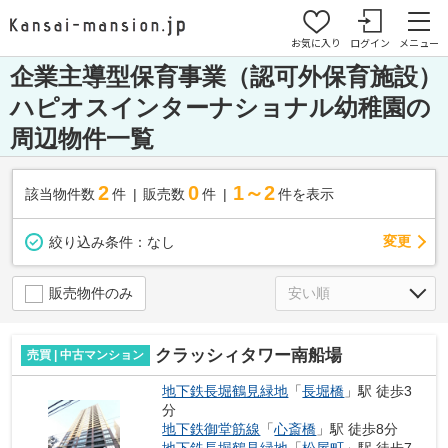
お気に入り
ログイン
メニュー
企業主導型保育事業（認可外保育施設）
ハピオスインターナショナル幼稚園の
周辺物件一覧
2
0
1～2
該当物件数
件
販売数
件
件を表示
変更
絞り込み条件：
なし
販売物件のみ
クラッシィタワー南船場
売買 | 中古マンション
地下鉄長堀鶴見緑地
「
長堀橋
」駅 徒歩3
分
地下鉄御堂筋線
「
心斎橋
」駅 徒歩8分
地下鉄長堀鶴見緑地
「
松屋町
」駅 徒歩7