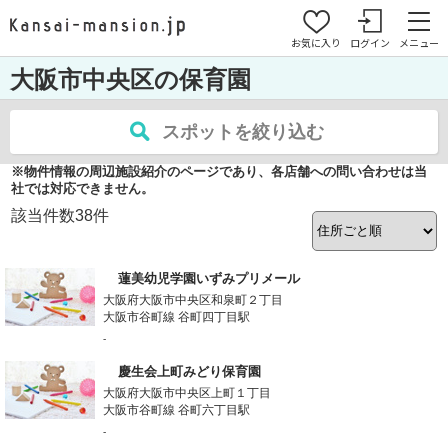
お気に入り
ログイン
メニュー
大阪市中央区の保育園
スポットを絞り込む
※物件情報の周辺施設紹介のページであり、各店舗への問い合わせは当
社では対応できません。
該当件数
38
件
蓮美幼児学園いずみプリメール
大阪府大阪市中央区和泉町２丁目
大阪市谷町線 谷町四丁目駅
-
慶生会上町みどり保育園
大阪府大阪市中央区上町１丁目
大阪市谷町線 谷町六丁目駅
-