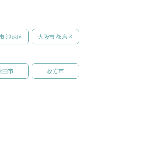
市 浪速区
大阪市 都島区
吹田市
枚方市