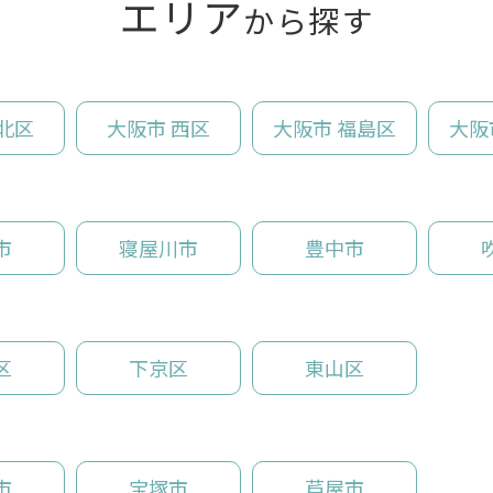
エリア
から探す
北区
大阪市 西区
大阪市 福島区
大阪
市
寝屋川市
豊中市
区
下京区
東山区
市
宝塚市
芦屋市