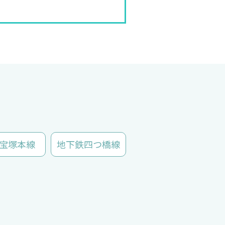
宝塚本線
地下鉄四つ橋線