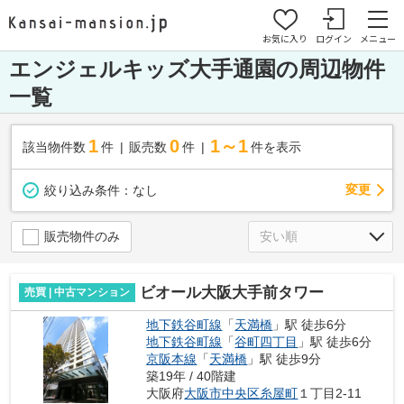
お気に入り
ログイン
メニュー
エンジェルキッズ大手通園の周辺物件
一覧
1
0
1～1
該当物件数
件
販売数
件
件を表示
変更
絞り込み条件：
なし
販売物件のみ
ビオール大阪大手前タワー
売買 | 中古マンション
地下鉄谷町線
「
天満橋
」駅 徒歩6分
地下鉄谷町線
「
谷町四丁目
」駅 徒歩6分
京阪本線
「
天満橋
」駅 徒歩9分
築19年 / 40階建
大阪府
大阪市中央区
糸屋町
１丁目2-11