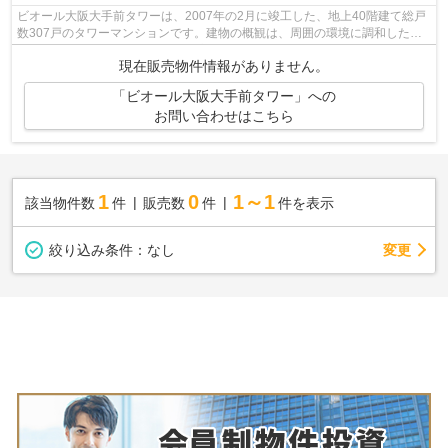
ビオール大阪大手前タワーは、2007年の2月に竣工した、地上40階建て総戸
数307戸のタワーマンションです。建物の概観は、周囲の環境に調和したデ
ザインと口コミでも評判で、他の高層マ...
現在販売物件情報がありません。
「ビオール大阪大手前タワー」への
お問い合わせはこちら
1
0
1～1
該当物件数
件
販売数
件
件を表示
変更
絞り込み条件：
なし