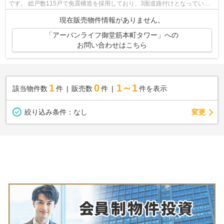
です。 総戸数115戸で免震構造を採用しており、3面道路付けとなっている
タワーパーキングを別棟に設けているの...
現在販売物件情報がありません。
「アーバンライフ御堂筋本町タワー」への
お問い合わせはこちら
1
0
1～1
該当物件数
件
販売数
件
件を表示
変更
絞り込み条件：
なし