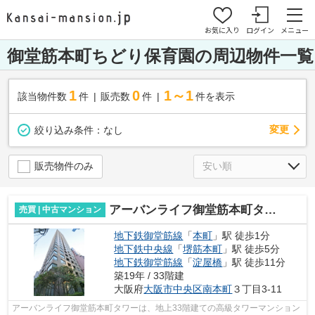
お気に入り
ログイン
メニュー
御堂筋本町ちどり保育園の周辺物件一覧
1
0
1～1
該当物件数
件
販売数
件
件を表示
変更
絞り込み条件：
なし
販売物件のみ
アーバンライフ御堂筋本町タワー
売買 | 中古マンション
地下鉄御堂筋線
「
本町
」駅 徒歩1分
地下鉄中央線
「
堺筋本町
」駅 徒歩5分
地下鉄御堂筋線
「
淀屋橋
」駅 徒歩11分
築19年 / 33階建
大阪府
大阪市中央区
南本町
３丁目3-11
アーバンライフ御堂筋本町タワーは、地上33階建ての高級タワーマンション