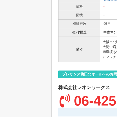
価格
-
面積
-
棟総戸数
96戸
種別/構造
中古マン
大阪市北
大淀中店
備考
通環境も
にマッチ
プレサンス梅田北オールへのお問
株式会社レオンワークス
06-425