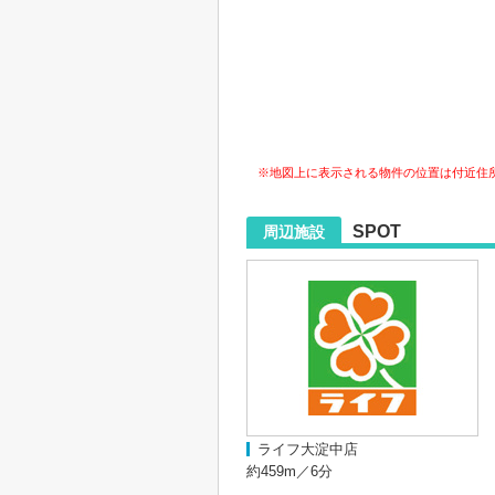
※地図上に表示される物件の位置は付近住
SPOT
周辺施設
ライフ大淀中店
約459m／6分