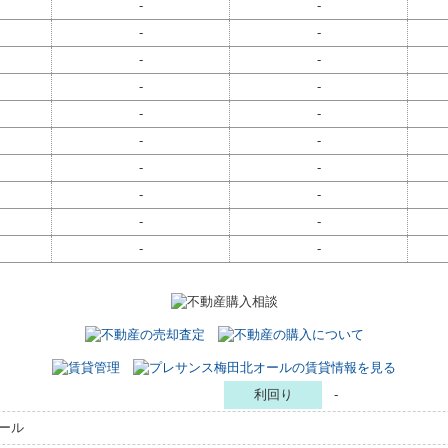
-
-
-
-
-
-
-
-
-
-
-
-
-
-
-
-
-
-
-
-
利回り
-
ール