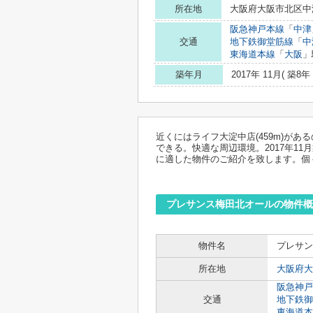
所在地
大阪府大阪市北区中津
阪急神戸本線
「
中津
交通
地下鉄御堂筋線
「
中
東海道本線
「
大阪
」
築年月
2017年 11月( 築8年 
近くにはライフ大淀中店(459m)が
できる。快適な周辺環境。2017年1
に適した物件のご紹介を致します。個
プレサンス梅田北オールの物件概
物件名
プレサン
所在地
大阪府大
阪急神戸
交通
地下鉄御
東海道本