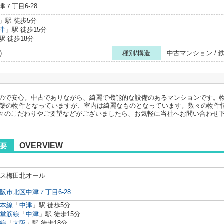
７丁目6-28
」駅 徒歩5分
津
」駅 徒歩15分
駅 徒歩18分
)
種別/構造
中古マンション /
あるので安心。中古でありながら、綺麗で機能的な設備のあるマンションです。
1月築の物件となっていますが、室内は綺麗なものとなっています。数々の物
々のこだわりやご要望などがございましたら、お気軽に当社へお問い合わせ
OVERVIEW
要
ス梅田北オール
阪市北区中津７丁目6-28
本線
「
中津
」駅 徒歩5分
堂筋線
「
中津
」駅 徒歩15分
線
「
大阪
」駅 徒歩18分