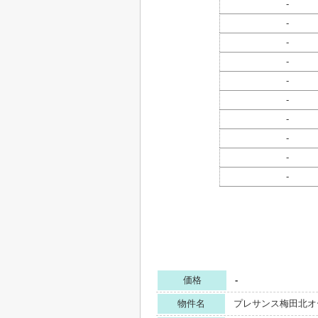
-
-
-
-
-
-
-
-
-
-
価格
-
物件名
プレサンス梅田北オ