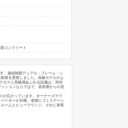
 鉄筋コンクリート
です。連結制振デュアル・フレーム・シ
技術賞を受賞しました。高級ホテルのよ
アクセスと高級感あふれる設備は、売却
マンションならではで、各部屋からの見
スが広がっています。オーナーズラウ
ベーターが10基、各階にゴミステーシ
ィルームとビューラウンジ、それに来客