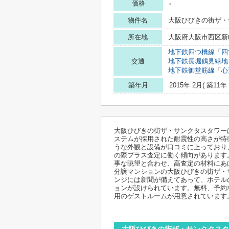
価格
-
物件名
大阪ひびきの街ザ・
所在地
大阪府大阪市西区新町
地下鉄四つ橋線
「
四
交通
地下鉄長堀鶴見緑地
地下鉄御堂筋線
「
心
築年月
2015年 2月( 築11年 
大阪ひびきの街ザ・サンクタスタワーは
ステムが採用された耐震性の高さが特
うな外観と設備が口コミに上っており
の際プラス査定に働く傾向があります
事な眺望と合わせ、高査定の材料にあ
分譲マンションの大阪ひびきの街ザ・
ンジには新聞が備えてあって、ホテル
ョンが設けられています。無料、予約
用のゲストルームが用意されています