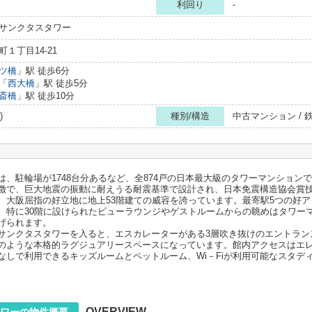
利回り
-
サンクタスタワー
１丁目14-21
ツ橋
」駅 徒歩6分
「
西大橋
」駅 徒歩5分
斎橋
」駅 徒歩10分
)
種別/構造
中古マンション /
、駐輪場が1748台分あるなど、全874戸の日本最大級のタワーマンション
徴で、巨大地震の振動に耐えうる耐震基準で設計され、日本免震構造協会賞
、大阪屈指の好立地に地上53階建ての威容を誇っています。最寄駅5つの好
。特に30階に設けられたビューラウンジやゲストルームからの眺めはタワー
げられます。
サンクタスタワーを入ると、エスカレーターがある3層吹き抜けのエントラン
のような本格的ラグジュアリースペースになっています。館内アクセスはエレ
なしで利用できるキッズルームとペットルーム、Wi－Fiが利用可能なスタデ
。
OVERVIEW