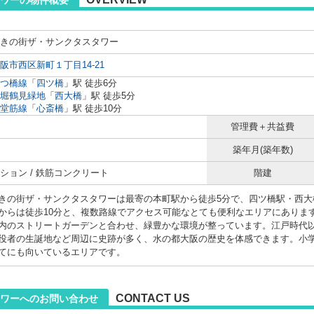
タワーの物件概要
きの街ザ・サンクタスタワー
阪市西区新町１丁目14-21
つ橋線
「
四ツ橋
」駅 徒歩6分
堀鶴見緑地
「
西大橋
」駅 徒歩5分
堂筋線
「
心斎橋
」駅 徒歩10分
管理費＋共益費
築年月(築年数)
ション / 鉄筋コンクリート
階建
きの街ザ・サンクタスタワーは最寄の本町駅から徒歩5分で、四ツ橋駅・西大
からは徒歩10分と、複数路線でアクセス可能なとても便利なエリアにありま
内のストリートガーデンと合わせ、緑豊かな環境が整っています。江戸時代
役者の生誕地など周辺に史跡が多く、水の都大阪の歴史を体感できます。小学
てにも向いているエリアです。
CONTACT US
ワーへのお問い合わせ