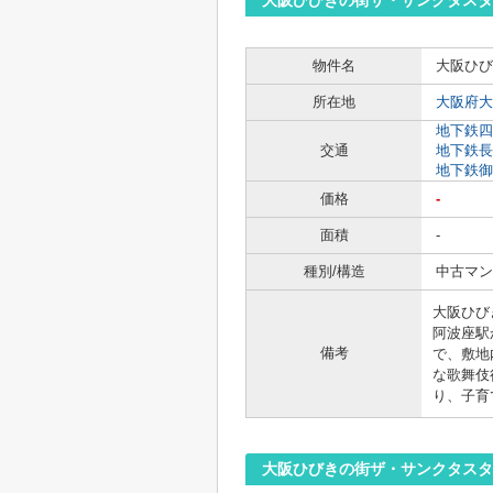
大阪ひびきの街ザ・サンクタス
物件名
大阪ひび
所在地
大阪府大
地下鉄四
交通
地下鉄長
地下鉄御
価格
-
面積
-
種別/構造
中古マン
大阪ひび
阿波座駅
備考
で、敷地
な歌舞伎
り、子育
大阪ひびきの街ザ・サンクタスタ