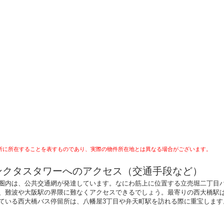
所に所在することを表すものであり、実際の物件所在地とは異なる場合がございます。
ンクタスタワーへのアクセス（交通手段など）
圏内は、公共交通網が発達しています。なにわ筋上に位置する立売堀二丁目バ
、難波や大阪駅の界隈に難なくアクセスできるでしょう。最寄りの西大橋駅は
ている西大橋バス停留所は、八幡屋3丁目や弁天町駅を訪れる際に重宝します