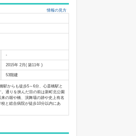
情報の見方
-
2015年 2月( 築11年 )
53階建
橋駅からも徒歩5～6分、心斎橋駅と
す。通りを挟んだ目の前は新町北公園
以来の堀や橋、演舞場の跡や史上有名
校と総合病院が徒歩10分以内にあ