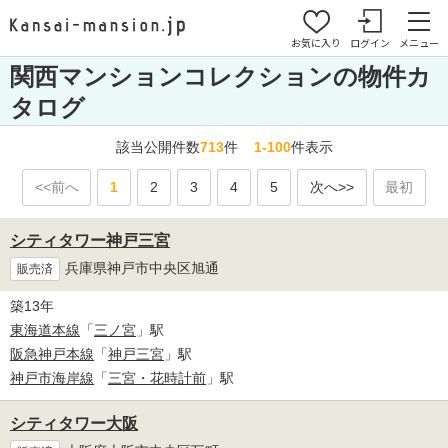
お気に入り
ログイン
メニュー
関西マンションコレクションの物件カ
タログ
該当公開件数
713
件
1-100
件表示
<<前へ
1
2
3
4
5
次へ>>
最初
シティタワー神戸三宮
兵庫県神戸市中央区旭通
販売済
築13年
東海道本線
「
三ノ宮
」駅
阪急神戸本線
「
神戸三宮
」駅
神戸市海岸線
「
三宮・花時計前
」駅
シティタワー大阪