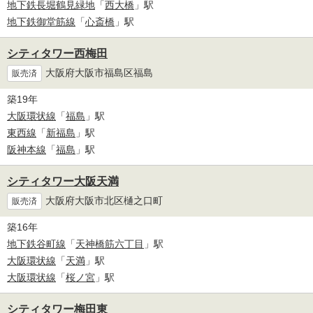
地下鉄長堀鶴見緑地
「
西大橋
」駅
地下鉄御堂筋線
「
心斎橋
」駅
シティタワー西梅田
大阪府大阪市福島区福島
販売済
築19年
大阪環状線
「
福島
」駅
東西線
「
新福島
」駅
阪神本線
「
福島
」駅
シティタワー大阪天満
大阪府大阪市北区樋之口町
販売済
築16年
地下鉄谷町線
「
天神橋筋六丁目
」駅
大阪環状線
「
天満
」駅
大阪環状線
「
桜ノ宮
」駅
シティタワー梅田東