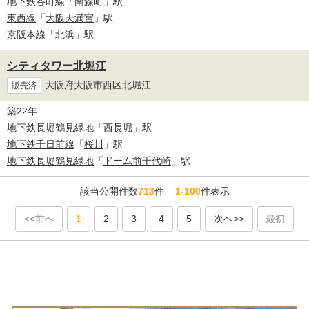
地下鉄谷町線
「
南森町
」駅
東西線
「
大阪天満宮
」駅
京阪本線
「
北浜
」駅
シティタワー北堀江
大阪府大阪市西区北堀江
販売済
築22年
地下鉄長堀鶴見緑地
「
西長堀
」駅
地下鉄千日前線
「
桜川
」駅
地下鉄長堀鶴見緑地
「
ドーム前千代崎
」駅
該当公開件数
713
件
1-100
件表示
<<前へ
1
2
3
4
5
次へ>>
最初