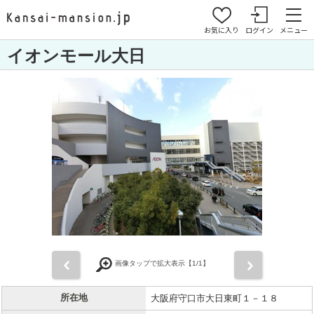
お気に入り
ログイン
メニュー
イオンモール大日
前
次
画像タップで拡大表示【
1
/1】
所在地
大阪府守口市大日東町１－１８