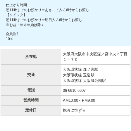
仕上がり時間
朝11時までのお預かり⇒あさって夕方6時からお渡し
【クイック】
朝11時までのお預かり⇒明日夕方6時からお渡し
※お盆・年末年始は除く。
会員割引
10％
大阪府大阪市中央区森ノ宮中央２丁目
所在地
１－７０
大阪環状線 森ノ宮駅
交通
大阪環状線 玉造駅
大阪環状線 大阪城公園駅
電話
06-6910-6607
営業時間
AM10:00～PM9:00
定休日
施設に準ずる