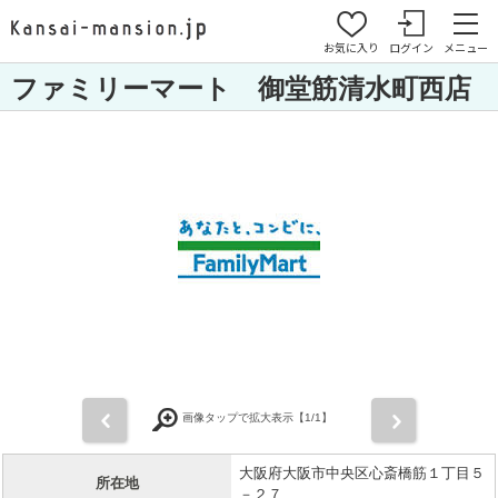
お気に入り
ログイン
メニュー
ファミリーマート 御堂筋清水町西店
前
次
画像タップで拡大表示【
1
/1】
大阪府大阪市中央区心斎橋筋１丁目５
所在地
－２７