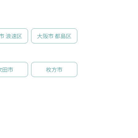
市 浪速区
大阪市 都島区
吹田市
枚方市