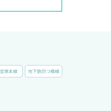
宝塚本線
地下鉄四つ橋線