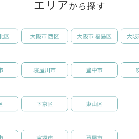
エリア
から探す
北区
大阪市 西区
大阪市 福島区
大阪
市
寝屋川市
豊中市
区
下京区
東山区
市
宝塚市
芦屋市