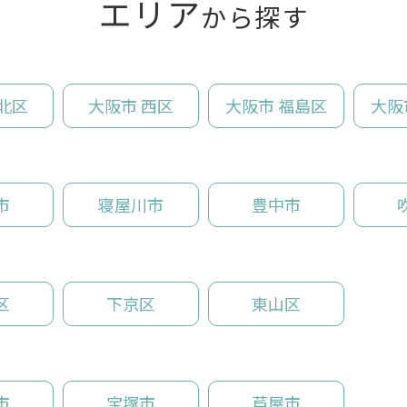
エリア
から探す
北区
大阪市 西区
大阪市 福島区
大阪
市
寝屋川市
豊中市
区
下京区
東山区
市
宝塚市
芦屋市