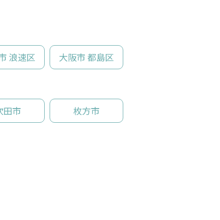
市 浪速区
大阪市 都島区
吹田市
枚方市