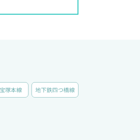
宝塚本線
地下鉄四つ橋線