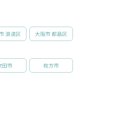
市 浪速区
大阪市 都島区
吹田市
枚方市