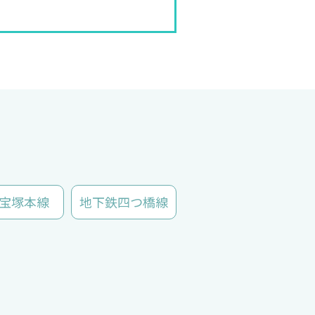
宝塚本線
地下鉄四つ橋線