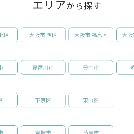
エリア
から探す
北区
大阪市 西区
大阪市 福島区
大阪
市
寝屋川市
豊中市
区
下京区
東山区
市
宝塚市
芦屋市