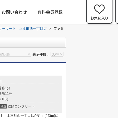
お問い合わせ
有料会員登録
リーマート 上本町西一丁目店
>
ファミ
表示件数：
1
徒歩1分
徒歩11分
歩10分
鉄筋コンクリート
構造
 上本町西一丁目店が近く(442m)に