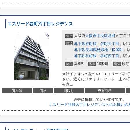
エスリード谷町六丁目レジデンス
大阪府
大阪市中央区
谷町
６丁目13
住所
交通
地下鉄谷町線
「
谷町六丁目
」駅 
地下鉄長堀鶴見緑地
「
松屋町
」駅
地下鉄谷町線
「
谷町四丁目
」駅 
築8年
10階建
鉄筋
築年
階数
構造
当社イチオシの物件の「エスリード谷町
さい。近くにファミリーマート 上本町西
夜食...
所在階
価格
間取り
専有面積
過去に掲載していた物件です。
エスリード谷町六丁目レジデンスへのお問い合