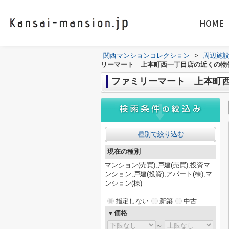
HOME
関西マンションコレクション
>
周辺施
リーマート 上本町西一丁目店の近くの物
ファミリーマート 上本町
種別で絞り込む
現在の種別
マンション(売買),戸建(売買),投資マ
ンション,戸建(投資),アパート(棟),マ
ンション(棟)
指定しない
新築
中古
▼価格
～