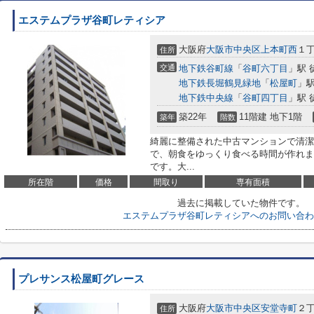
エステムプラザ谷町レティシア
大阪府
大阪市中央区
上本町西
１丁
住所
交通
地下鉄谷町線
「
谷町六丁目
」駅 
地下鉄長堀鶴見緑地
「
松屋町
」駅
地下鉄中央線
「
谷町四丁目
」駅 
築22年
11階建 地下1階
築年
階数
綺麗に整備された中古マンションで清潔
で、朝食をゆっくり食べる時間が作れま
です。大...
所在階
価格
間取り
専有面積
過去に掲載していた物件です。
エステムプラザ谷町レティシアへのお問い合わ
プレサンス松屋町グレース
大阪府
大阪市中央区
安堂寺町
２丁
住所