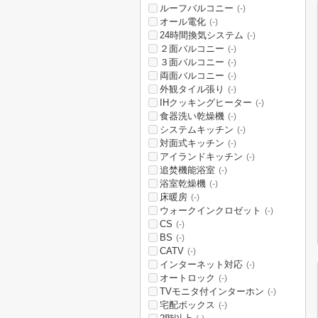
ルーフバルコニー
(-)
オール電化
(-)
24時間換気システム
(-)
２面バルコニー
(-)
３面バルコニー
(-)
両面バルコニー
(-)
外観タイル張り
(-)
IHクッキングヒーター
(-)
食器洗い乾燥機
(-)
システムキッチン
(-)
対面式キッチン
(-)
アイランドキッチン
(-)
追焚機能浴室
(-)
浴室乾燥機
(-)
床暖房
(-)
ウォークインクロゼット
(-)
CS
(-)
BS
(-)
CATV
(-)
インターネット対応
(-)
オートロック
(-)
TVモニタ付インターホン
(-)
宅配ボックス
(-)