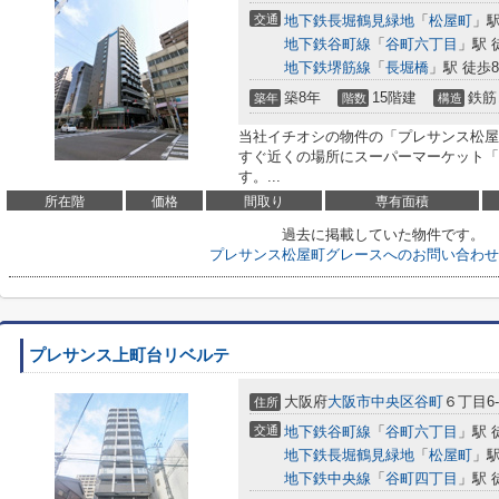
交通
地下鉄長堀鶴見緑地
「
松屋町
」駅
地下鉄谷町線
「
谷町六丁目
」駅 
地下鉄堺筋線
「
長堀橋
」駅 徒歩
築8年
15階建
鉄筋
築年
階数
構造
当社イチオシの物件の「プレサンス松屋
すぐ近くの場所にスーパーマーケット「ス
す。...
所在階
価格
間取り
専有面積
過去に掲載していた物件です。
プレサンス松屋町グレースへのお問い合わせ
プレサンス上町台リベルテ
大阪府
大阪市中央区
谷町
６丁目6-
住所
交通
地下鉄谷町線
「
谷町六丁目
」駅 
地下鉄長堀鶴見緑地
「
松屋町
」駅
地下鉄中央線
「
谷町四丁目
」駅 