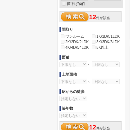
値下げ物件
12
件が該当
間取り
ワンルーム
1K/1DK/1LDK
2K/2DK/2LDK
3K/3DK/3LDK
4K/4DK/4LDK
5K以上
面積
～
土地面積
～
駅からの徒歩
築年数
12
件が該当