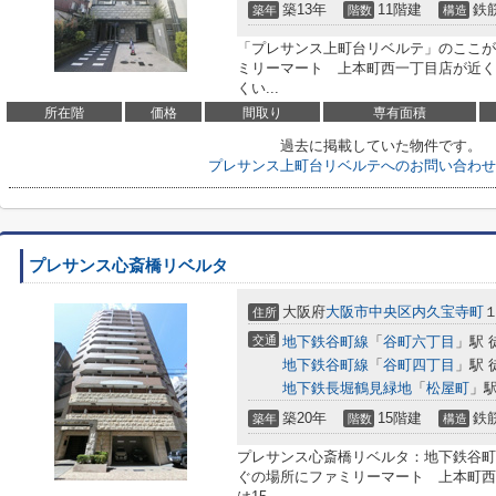
築13年
11階建
鉄
築年
階数
構造
「プレサンス上町台リベルテ」のここが
ミリーマート 上本町西一丁目店が近く(
くい...
所在階
価格
間取り
専有面積
過去に掲載していた物件です。
プレサンス上町台リベルテへのお問い合わせ
プレサンス心斎橋リベルタ
大阪府
大阪市中央区
内久宝寺町
１
住所
交通
地下鉄谷町線
「
谷町六丁目
」駅 
地下鉄谷町線
「
谷町四丁目
」駅 
地下鉄長堀鶴見緑地
「
松屋町
」駅
築20年
15階建
鉄
築年
階数
構造
プレサンス心斎橋リベルタ：地下鉄谷町
ぐの場所にファミリーマート 上本町西一