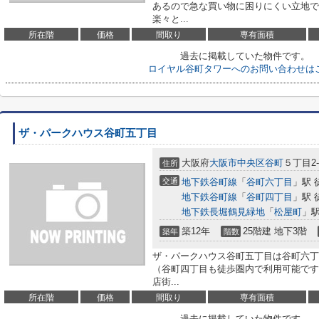
あるので急な買い物に困りにくい立地で
楽々と...
所在階
価格
間取り
専有面積
過去に掲載していた物件です。
ロイヤル谷町タワーへのお問い合わせは
ザ・パークハウス谷町五丁目
大阪府
大阪市中央区
谷町
５丁目2-
住所
交通
地下鉄谷町線
「
谷町六丁目
」駅 
地下鉄谷町線
「
谷町四丁目
」駅 
地下鉄長堀鶴見緑地
「
松屋町
」駅
築12年
25階建 地下3階
築年
階数
ザ・パークハウス谷町五丁目は谷町六丁
（谷町四丁目も徒歩圏内で利用可能です
店街...
所在階
価格
間取り
専有面積
過去に掲載していた物件です。