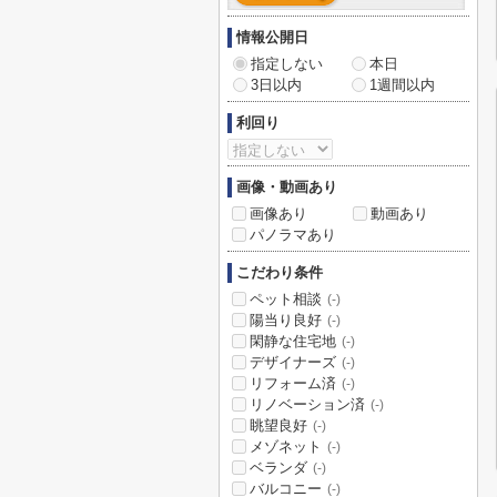
情報公開日
指定しない
本日
3日以内
1週間以内
利回り
画像・動画あり
画像あり
動画あり
パノラマあり
こだわり条件
ペット相談
(-)
陽当り良好
(-)
閑静な住宅地
(-)
デザイナーズ
(-)
リフォーム済
(-)
リノベーション済
(-)
眺望良好
(-)
メゾネット
(-)
ベランダ
(-)
バルコニー
(-)