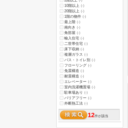
2階以上
(-)
10階以上
(-)
20階以上
(-)
1階の物件
(-)
最上階
(-)
南向き
(-)
角部屋
(-)
輸入住宅
(-)
二世帯住宅
(-)
床下収納
(-)
複層ガラス
(-)
バス・トイレ別
(-)
フローリング
(-)
免震構造
(-)
耐震構造
(-)
エレベーター
(-)
室内洗濯機置場
(-)
駐車場あり
(-)
バリアフリー
(-)
外断熱工法
(-)
12
件が該当