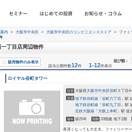
セミナー
はじめての投資
お知らせ・コラム
設案内
>
大阪市中央区
>
大阪市中央区のコンビニエンスストア
>
ファミ
件
西一丁目店周辺物件
並び順：
販売物件のみ表示
12
1-12
該当公開件数
件
件表示
ロイヤル谷町タワー
大阪府
大阪市中央区
谷町
５丁目4-
住所
交通
地下鉄谷町線
「
谷町六丁目
」駅 
地下鉄谷町線
「
谷町九丁目
」駅 
近鉄大阪線
「
大阪上本町
」駅 徒
築25年
20階建 地下1階
築年
階数
夜遅くなっても大丈夫。ファミリーマート