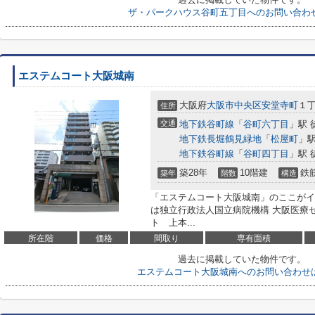
ザ・パークハウス谷町五丁目へのお問い合わ
エステムコート大阪城南
大阪府
大阪市中央区
安堂寺町
１丁
住所
交通
地下鉄谷町線
「
谷町六丁目
」駅 
地下鉄長堀鶴見緑地
「
松屋町
」駅
地下鉄谷町線
「
谷町四丁目
」駅 
築28年
10階建
鉄
築年
階数
構造
「エステムコート大阪城南」のここがイチ
は独立行政法人国立病院機構 大阪医療
ト 上本...
所在階
価格
間取り
専有面積
過去に掲載していた物件です。
エステムコート大阪城南へのお問い合わせ